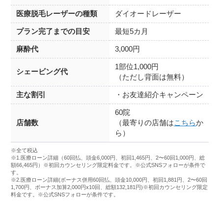
医療脱毛レーザーの種類
ダイオードレーザー
プラン完了までの目安
最短5カ月
麻酔代
3,000円
1部位1,000円
シェービング代
（ただし背面は無料）
主な割引
・お友達紹介キャンペーン
60院
店舗数
（最寄りの店舗は
こちら
か
ら）
※全て税込
※1.医療ローン詳細（60回払、頭金6,000円、初回1,465円、2〜60回1,000円、総
額66,465円）※初回カウンセリング限定料金です。※公式SNSフォローが条件で
す。
※2.医療ローン詳細(ボーナス併用60回払、頭金10,000円、初回1,881円、2〜60回
1,700円、ボーナス加算2,000円x10回、総額132,181円)※初回カウンセリング限定
料金です。※公式SNSフォローが条件です。