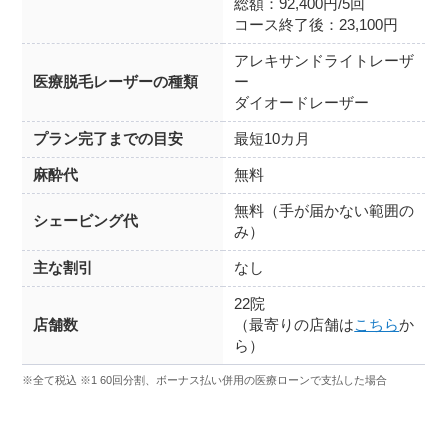
総額：92,400円/5回
コース終了後：23,100円
アレキサンドライトレーザ
医療脱毛レーザーの種類
ー
ダイオードレーザー
プラン完了までの目安
最短10カ月
麻酔代
無料
無料（手が届かない範囲の
シェービング代
み）
主な割引
なし
22院
店舗数
（最寄りの店舗は
こちら
か
ら）
※全て税込 ※1 60回分割、ボーナス払い併用の医療ローンで支払した場合