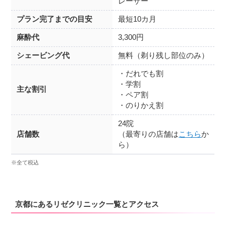
レーザー
プラン完了までの目安
最短10カ月
麻酔代
3,300円
シェービング代
無料（剃り残し部位のみ）
・だれでも割
・学割
主な割引
・ペア割
・のりかえ割
24院
店舗数
（最寄りの店舗は
こちら
か
ら）
※全て税込
京都にあるリゼクリニック一覧とアクセス