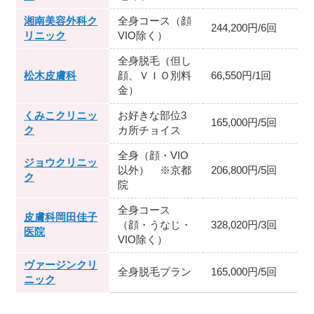
湘南美容外科ク
全身コース（顔
244,200円/6回
リニック
VIO除く）
全身脱毛（但し
松木皮膚科
顔、ＶＩＯ別料
66,550円/1回
金）
くみこクリニッ
お好きな部位3
165,000円/5回
ク
カ所チョイス
全身（顔・VIO
ジョウクリニッ
以外） ※京都
206,800円/5回
ク
院
全身コース
皮膚科岡田佳子
（顔・うなじ・
328,020円/3回
医院
VIO除く）
ヴァージンクリ
全身脱毛プラン
165,000円/5回
ニック