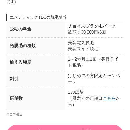
です♪
エステティックTBCの脱毛情報
チョイスプラン-Lパーツ
脱毛の料金
総額：30,360円/6回
美容電気脱毛
光脱毛の種類
美容ライト脱毛
1～2カ月に1回（美容ライ
通える頻度
ト脱毛）
はじめての方限定キャンペ
割引
ーン
130店舗
店舗数
（最寄りの店舗は
こちら
か
ら）
※全て税込