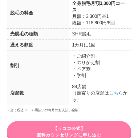
全身脱毛月額3,300円コー
ス
脱毛の料金
月額：3,300円※1
総額：118,800円/6回
光脱毛の種類
SHR脱毛
通える頻度
1カ月に1回
・ご紹介割
・のりかえ割
割引
・ペア割
・学割
89店舗
店舗数
（最寄りの店舗は
こちら
か
ら）
※全て税込 ※1 36回払いの毎月のお支払い金額
【ラココ公式】
無料カウンセリングに申し込む