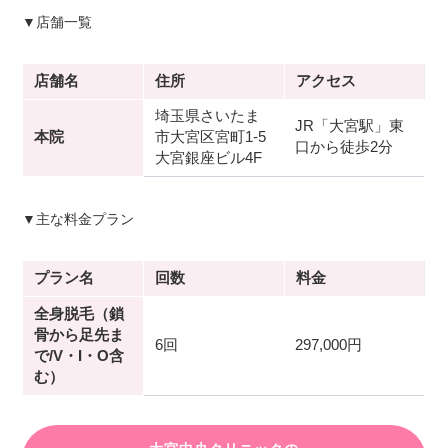
▼店舗一覧
店舗名
住所
アクセス
埼玉県さいたま
JR「大宮駅」東
本院
市大宮区宮町1-5
口から徒歩2分
大宮銀座ビル4F
▼主な料金プラン
プラン名
回数
料金
全身脱毛（鎖
骨から足先ま
6回
297,000円
で/V・I・O含
む）