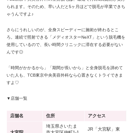
られます。そのため、早い人だと5ヶ月ほどで脱毛が卒業できち
ゃうんですよ♪
さらにうれしいのが、全身スピーディーに施術が終わるとこ
ろ。連続で照射できる「メディオスターNeXT」という脱毛機を
使用しているので、長い時間クリニックに滞在する必要がない
んです◎
「時間がかかるから」「期間が長いから」と全身脱毛を諦めて
いた人も、TCB東京中央美容外科なら心置きなくトライできま
すよ♡
▼店舗一覧
店舗名
住所
アクセス
埼玉県さいたま
JR「大宮駅」東
大宮院
市大宮区仲町1-1