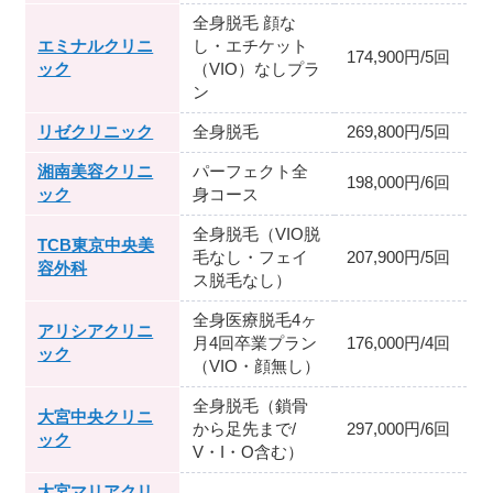
全身脱毛 顔な
エミナルクリニ
し・エチケット
174,900円/5回
ック
（VIO）なしプラ
ン
リゼクリニック
全身脱毛
269,800円/5回
湘南美容クリニ
パーフェクト全
198,000円/6回
ック
身コース
全身脱毛（VIO脱
TCB東京中央美
毛なし・フェイ
207,900円/5回
容外科
ス脱毛なし）
全身医療脱毛4ヶ
アリシアクリニ
月4回卒業プラン
176,000円/4回
ック
（VIO・顔無し）
全身脱毛（鎖骨
大宮中央クリニ
から足先まで/
297,000円/6回
ック
V・I・O含む）
大宮マリアクリ