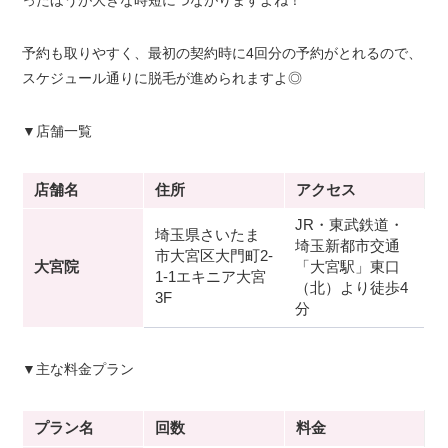
ったほうが大きな時短につながりますよね！
予約も取りやすく、最初の契約時に4回分の予約がとれるので、
スケジュール通りに脱毛が進められますよ◎
▼店舗一覧
店舗名
住所
アクセス
JR・東武鉄道・
埼玉県さいたま
埼玉新都市交通
市大宮区大門町2-
大宮院
「大宮駅」東口
1-1エキニア大宮
（北）より徒歩4
3F
分
▼主な料金プラン
プラン名
回数
料金