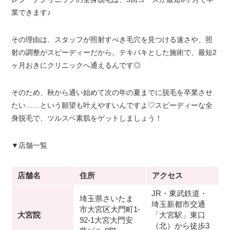
業できます♪
その理由は、スタッフが照射すべき毛穴を見つける速さや、照
射の調整がスピーディーだから。テキパキとした施術で、最短2
ヶ月おきにクリニックへ通えるんです◎
そのため、秋から通い始めて次の年の夏までに脱毛を卒業させ
たい……という願望も叶えやすいんですよ♡スピーディーな全
身脱毛で、ツルスベ素肌をゲットしましょう！
▼店舗一覧
店舗名
住所
アクセス
JR・東武鉄道・
埼玉県さいたま
埼玉新都市交通
市大宮区大門町1-
大宮院
「大宮駅」東口
92-1大宮大門安
（北）から徒歩3