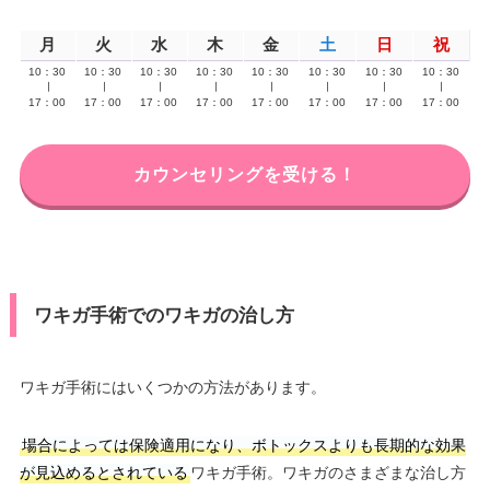
月
火
水
木
金
土
日
祝
10：30
10：30
10：30
10：30
10：30
10：30
10：30
10：30
∣
∣
∣
∣
∣
∣
∣
∣
17：00
17：00
17：00
17：00
17：00
17：00
17：00
17：00
カウンセリングを受ける！
ワキガ手術でのワキガの治し方
ワキガ手術にはいくつかの方法があります。
場合によっては保険適用になり、ボトックスよりも長期的な効果
が見込めるとされている
ワキガ手術。ワキガのさまざまな治し方