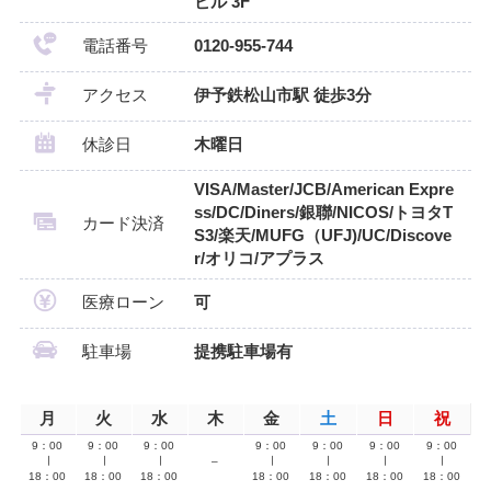
ビル 3F
電話番号
0120-955-744
アクセス
伊予鉄松山市駅 徒歩3分
休診日
木曜日
VISA/Master/JCB/American Expre
ss/DC/Diners/銀聯/NICOS/トヨタT
カード決済
S3/楽天/MUFG（UFJ)/UC/Discove
r/オリコ/アプラス
医療ローン
可
駐車場
提携駐車場有
月
火
水
木
金
土
日
祝
9：00
9：00
9：00
9：00
9：00
9：00
9：00
∣
∣
∣
–
∣
∣
∣
∣
18：00
18：00
18：00
18：00
18：00
18：00
18：00