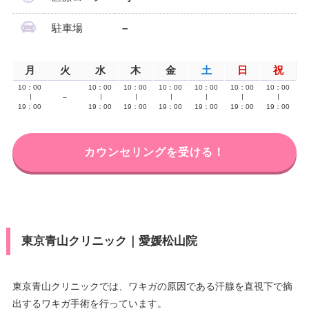
駐車場
–
月
火
水
木
金
土
日
祝
10：00
10：00
10：00
10：00
10：00
10：00
10：00
∣
–
∣
∣
∣
∣
∣
∣
19：00
19：00
19：00
19：00
19：00
19：00
19：00
カウンセリングを受ける！
東京青山クリニック｜愛媛松山院
東京青山クリニックでは、ワキガの原因である汗腺を直視下で摘
出するワキガ手術を行っています。