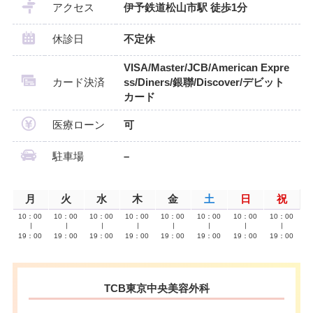
アクセス
伊予鉄道松山市駅 徒歩1分
休診日
不定休
VISA/Master/JCB/American Expre
カード決済
ss/Diners/銀聯/Discover/デビット
カード
医療ローン
可
駐車場
–
月
火
水
木
金
土
日
祝
10：00
10：00
10：00
10：00
10：00
10：00
10：00
10：00
∣
∣
∣
∣
∣
∣
∣
∣
19：00
19：00
19：00
19：00
19：00
19：00
19：00
19：00
TCB東京中央美容外科