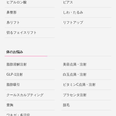
ヒアルロン酸
ピアス
鼻整形
しわ・たるみ
糸リフト
リフトアップ
切るフェイスリフト
体のお悩み
脂肪溶解注射
美容点滴・注射
GLP-1注射
白玉点滴・注射
脂肪吸引
ビタミンC点滴・注射
クールスカルプティング
プラセンタ注射
豊胸
脱毛
ワキガ・多汗症