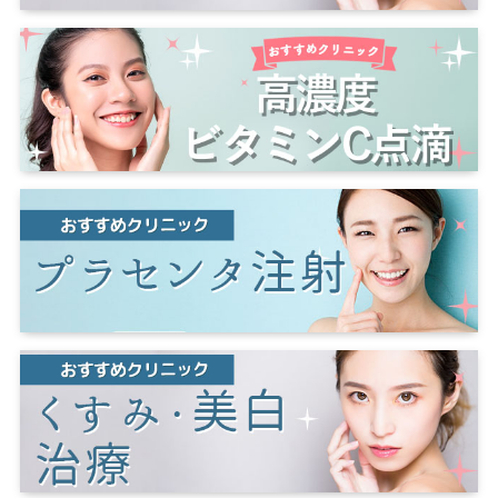
滋賀
草津
大分
大分市
長野
長野市
松本
埼玉
さいたま市
大宮
奈良
奈良市
宮崎
宮崎市
川越
所沢
川口
岐阜
岐阜市
三重
熊本
熊本市
千葉
千葉市
船橋
柏
松戸
和歌山
鹿児島
鹿児島市
茨城
水戸