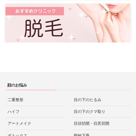
沖縄
那覇
栃木
宇都宮
群馬
高崎
顔のお悩み
二重整形
目の下のたるみ
ハイフ
目の下のクマ取り
アートメイク
目頭切開・目尻切開
ボトックス
眼瞼下垂