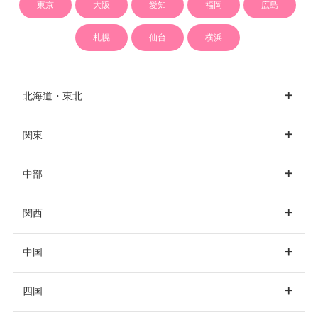
東京
大阪
愛知
福岡
広島
札幌
仙台
横浜
北海道・東北
関東
北海道
札幌
中部
東京
銀座
新宿
関西
秋田
秋田市
渋谷
池袋
品川
愛知
名古屋
中国
表参道
上野
六本木
大阪
大阪市
梅田
四国
宮城
仙台
静岡
静岡市
浜松
恵比寿
秋葉原
中野
心斎橋
阿倍野
難波
岡山
岡山市