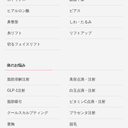
ヒアルロン酸
ピアス
鼻整形
しわ・たるみ
糸リフト
リフトアップ
切るフェイスリフト
体のお悩み
脂肪溶解注射
美容点滴・注射
GLP-1注射
白玉点滴・注射
脂肪吸引
ビタミンC点滴・注射
クールスカルプティング
プラセンタ注射
豊胸
脱毛