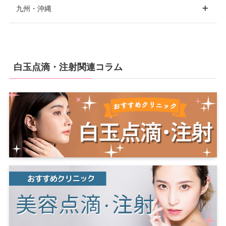
九州・沖縄
高田馬場
赤坂
四ツ谷
京橋
堺
吹田
香川
高松
福島
山梨
広島
広島市
福山
赤羽
豊洲
世田谷
枚方
福岡
福岡市
博多
白玉点滴・注射関連コラム
愛媛
松山
二子玉川
自由が丘
目黒
天神
北九州
久留米
新潟
新潟市
山口
下関
京都
京都市
北千住
錦糸町
吉祥寺
立川
町田
八王子
長崎
長崎市
石川
金沢
兵庫
神戸
西宮
姫路
芦屋
尼崎
神奈川
横浜
川崎
佐賀
佐賀市
富山
横須賀
藤沢
厚木