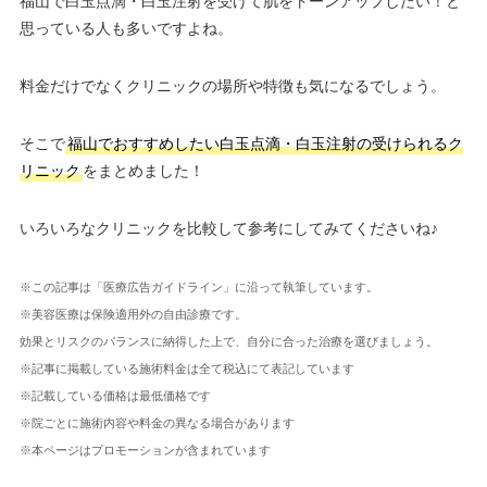
福山で白玉点滴・白玉注射を受けて肌をトーンアップしたい！と
思っている人も多いですよね。
料金だけでなくクリニックの場所や特徴も気になるでしょう。
そこで
福山でおすすめしたい白玉点滴・白玉注射の受けられるク
リニック
をまとめました！
いろいろなクリニックを比較して参考にしてみてくださいね♪
※この記事は「医療広告ガイドライン」に沿って執筆しています。
※美容医療は保険適用外の自由診療です。
効果とリスクのバランスに納得した上で、自分に合った治療を選びましょう。
※記事に掲載している施術料金は全て税込にて表記しています
※記載している価格は最低価格です
※院ごとに施術内容や料金の異なる場合があります
※本ページはプロモーションが含まれています