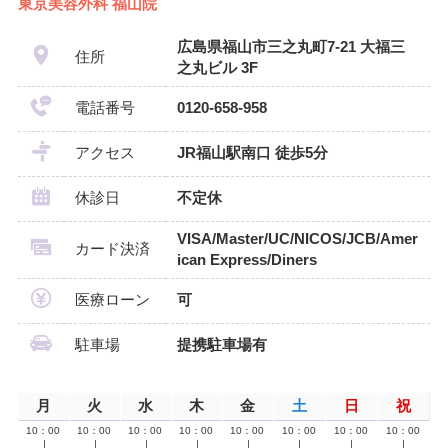
東京美容外科 福山院
広島県福山市三之丸町7-21 大福三
住所
之丸ビル 3F
電話番号
0120-658-958
アクセス
JR福山駅南口 徒歩5分
休診日
不定休
VISA/Master/UC/NICOS/JCB/Amer
カード決済
ican Express/Diners
医療ローン
可
駐車場
提携駐車場有
月
火
水
木
金
土
日
祝
10：00
10：00
10：00
10：00
10：00
10：00
10：00
10：00
∣
∣
∣
∣
∣
∣
∣
∣