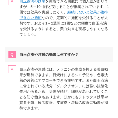
白玉点滴の効果
を実感できる回数には個人差がありま
すが、5～10回ほど受けることが推奨されています。1
回では効果を実感しにくく、
継続しないと効果が維持
できない施術
なので、定期的に施術を受けることが大
切です。およそ1～2週間に1回などの頻度で白玉点滴
を受けるようにすると、美白効果を実感しやすくなる
でしょう。
白玉点滴や注射の効果は何ですか？
白玉点滴や注射には、メラニンの生成を抑える美白効
果が期待できます。日焼けによるシミ予防や、色素沈
着の改善にアプローチできる施術です。また白玉点滴
に含まれている成分「グルタチオン」には強い抗酸化
作用があるため、身体が錆び、細胞が老化していくこ
とを防ぐ働きもあります。ほかにもデトックス効果や
貧血予防、疲労改善、皮膚炎・湿疹の改善に効果が期
待できます。