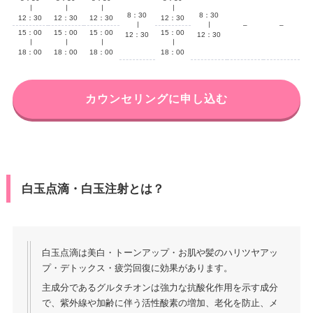
∣
∣
∣
∣
8：30
8：30
12：30
12：30
12：30
12：30
∣
∣
–
–
15：00
15：00
15：00
15：00
12：30
12：30
∣
∣
∣
∣
18：00
18：00
18：00
18：00
カウンセリングに申し込む
白玉点滴・白玉注射とは？
白玉点滴は美白・トーンアップ・お肌や髪のハリツヤアッ
プ・デトックス・疲労回復に効果があります。
主成分であるグルタチオンは強⼒な抗酸化作⽤を⽰す成分
で、紫外線や加齢に伴う活性酸素の増加、⽼化を防⽌、メ