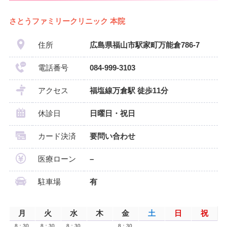
さとうファミリークリニック 本院
住所
広島県福山市駅家町万能倉786-7
電話番号
084-999-3103
アクセス
福塩線万倉駅 徒歩11分
休診日
日曜日・祝日
カード決済
要問い合わせ
医療ローン
–
駐車場
有
月
火
水
木
金
土
日
祝
8：30
8：30
8：30
8：30