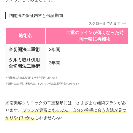
切開法の保証内容と保証期間
スクロールできます
二重のラインが薄くなった時
施術名
同一幅に再施術
全切開法二重術
3年間
タルミ取り併用
3年間
全切開法二重術
※再施術の実施は施術日より半年以降に行います
※施術代金は0円、麻酔代金、オプション代金は通常料金がかかります
湘南美容クリニックの二重整形には、さまざまな施術プランがあ
ります。
プランが豊富にあるぶん、自分の希望に合う方法が見つ
かりやすいかも
しれませんね♪