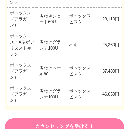
シン
ボトックス
両わきショ
ボトックス
（アラガ
28,110円
ート60U
ビスタ
ン）
ボトック
ス・A型ボツ
両わきグラ
不明
25,360円
リヌストキ
ンデ100U
シン
ボトックス
両わきトー
ボトックス
（アラガ
37,480円
ル80U
ビスタ
ン）
ボトックス
両わきグラ
ボトックス
（アラガ
46,850円
ンデ100U
ビスタ
ン）
カウンセリングを受ける！