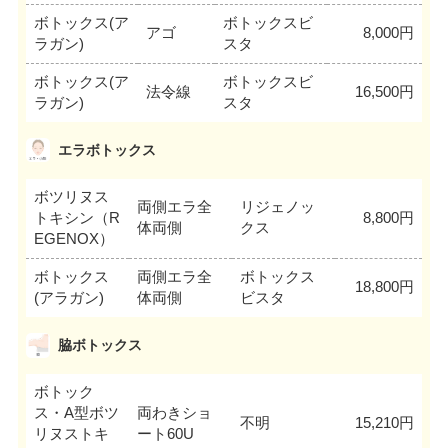
ボトックス(ア
ボトックスビ
アゴ
8,000円
ラガン)
スタ
ボトックス(ア
ボトックスビ
法令線
16,500円
ラガン)
スタ
エラボトックス
ボツリヌス
両側エラ全
リジェノッ
トキシン（R
8,800円
体両側
クス
EGENOX）
ボトックス
両側エラ全
ボトックス
18,800円
(アラガン)
体両側
ビスタ
脇ボトックス
ボトック
ス・A型ボツ
両わきショ
不明
15,210円
リヌストキ
ート60U