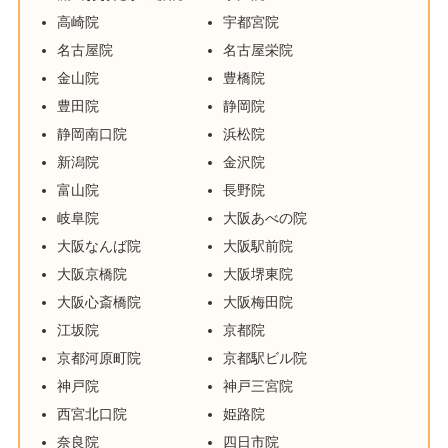
高崎院
宇都宮院
名古屋院
名古屋栄院
金山院
豊橋院
豊田院
静岡院
静岡南口院
浜松院
新潟院
金沢院
富山院
長野院
岐阜院
大阪あべの院
大阪なんば院
大阪駅前院
大阪京橋院
大阪堺東院
大阪心斎橋院
大阪梅田院
江坂院
京都院
京都河原町院
京都駅ビル院
神戸院
神戸三宮院
西宮北口院
姫路院
奈良院
四日市院