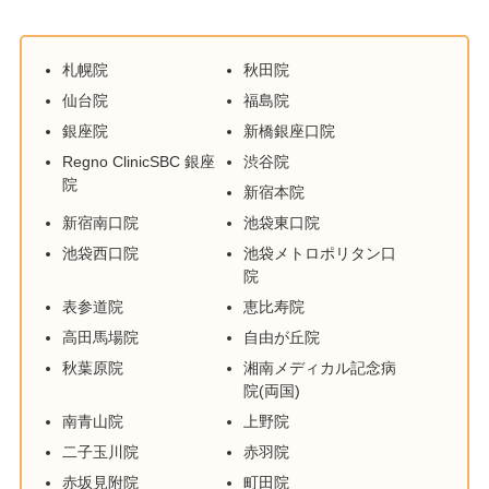
札幌院
秋田院
仙台院
福島院
銀座院
新橋銀座口院
Regno ClinicSBC 銀座
渋谷院
院
新宿本院
新宿南口院
池袋東口院
池袋西口院
池袋メトロポリタン口
院
表参道院
恵比寿院
高田馬場院
自由が丘院
秋葉原院
湘南メディカル記念病
院(両国)
南青山院
上野院
二子玉川院
赤羽院
赤坂見附院
町田院