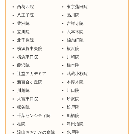
西葛西院
東京蒲田院
八王子院
品川院
豊洲院
吉祥寺院
立川院
六本木院
北千住院
錦糸町院
横須賀中央院
横浜院
横浜東口院
川崎院
藤沢院
橋本院
辻堂アカデミア
武蔵小杉院
新百合ヶ丘院
本厚木院
川越院
川口院
大宮東口院
所沢院
熊谷院
松戸院
千葉センシティ院
船橋院
柏院
津田沼院
流山おおたかの森院
水戸院