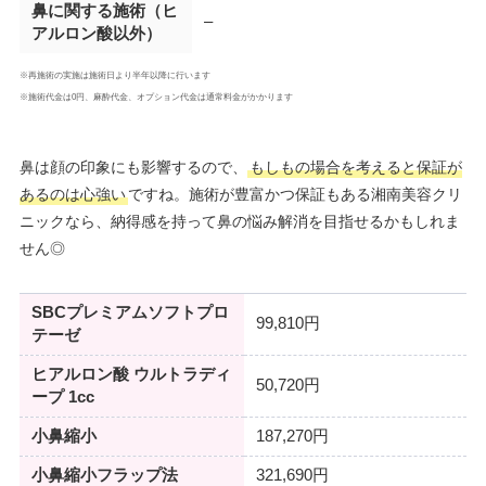
鼻に関する施術（ヒ
–
アルロン酸以外）
※再施術の実施は施術日より半年以降に行います
※施術代金は0円、麻酔代金、オプション代金は通常料金がかかります
鼻は顔の印象にも影響するので、
もしもの場合を考えると保証が
あるのは心強い
ですね。施術が豊富かつ保証もある湘南美容クリ
ニックなら、納得感を持って鼻の悩み解消を目指せるかもしれま
せん◎
SBCプレミアムソフトプロ
99,810円
テーゼ
ヒアルロン酸 ウルトラディ
50,720円
ープ 1cc
小鼻縮小
187,270円
小鼻縮小フラップ法
321,690円