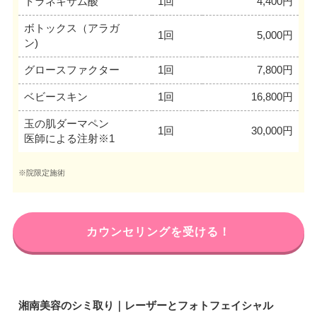
トラネキサム酸
1回
4,400円
ボトックス（アラガ
1回
5,000円
ン)
グロースファクター
1回
7,800円
ベビースキン
1回
16,800円
玉の肌ダーマペン
1回
30,000円
医師による注射※1
※院限定施術
カウンセリングを受ける！
湘南美容のシミ取り｜レーザーとフォトフェイシャル