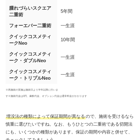
腫れづらいスクエア
5年間
二重術
フォーエバー二重術
一生涯
クイックコスメティ
10年間
ークNeo
クイックコスメティ
一生涯
ーク・ダブルNeo
クイックコスメティ
一生涯
ーク・トリプルNeo
※再施術の実施は施術日より半年以降に行いま
す※施術代金は0円、麻酔代金、オプション代金は通常料金がかかります
埋没法の種類によって保証期間が異なる
ので、施術を受けるなら
慎重に選びたいですね。なお、もうひとつの二重術である切開法
にも、いくつかの種類があります。保証の期間や内容と併せて、
チェックしてみましょう。