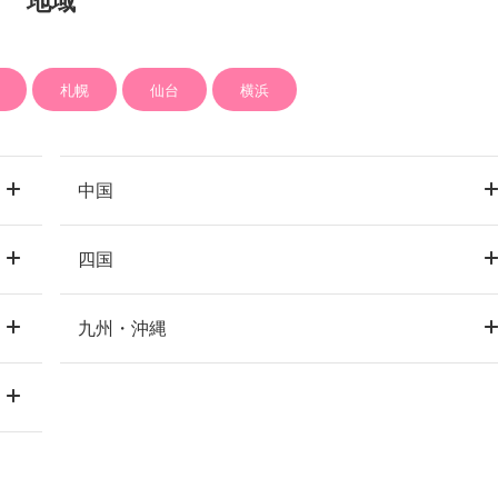
地域
札幌
仙台
横浜
中国
四国
岡山市
岡山
九州・沖縄
高松
香川
広島市
広島
福岡市
博多
福岡
松山
愛媛
天神
北九州
久留米