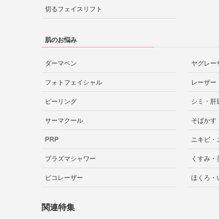
切るフェイスリフト
横浜
川崎
神奈川
大津
草津
滋賀
福井
肌のお悩み
藤沢
相模原
厚木
ダーマペン
ヤグレー
フォトフェイシャル
レーザー
奈良市
奈良
岐阜市
岐阜
さいたま市
大宮
ピーリング
シミ・肝
埼玉
サーマクール
そばかす
川越
川口
PRP
ニキビ・
四日市
津
三重
長野市
長野
プラズマシャワー
くすみ・
ピコレーザー
ほくろ・
千葉市
船橋
千葉
和歌山
関連特集
柏
松戸