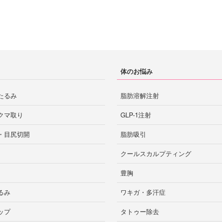
山口
徳島
長崎
体のお悩み
鳥取
たるみ
脂肪溶解注射
大分市
高知
大分
クマ取り
GLP-1注射
・目尻切開
脂肪吸引
クールスカルプティング
宮崎市
宮崎
豊胸
るみ
ワキガ・多汗症
ップ
タトゥー除去