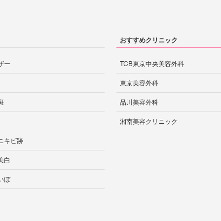
熊本市
熊本
おすすめクリニック
ザー
TCB東京中央美容外科
鹿児島市
鹿児島
東京美容外科
斑
品川美容外科
那覇
湘南美容クリニック
沖縄
ニキビ跡
美白
いぼ