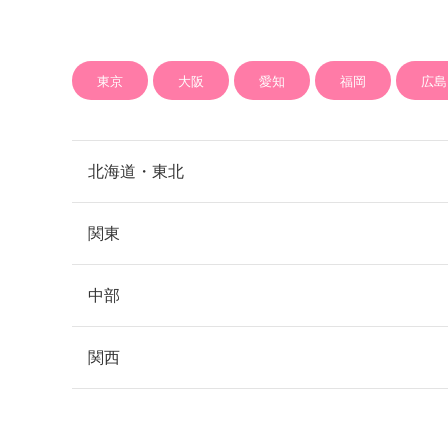
東京
大阪
愛知
福岡
広島
北海道・東北
関東
札幌
北海道
中部
銀座
新宿
東京
関西
青森
渋谷
池袋
品川
名古屋
愛知
表参道
上野
六本木