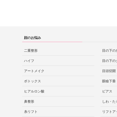
大阪市
梅田
大阪
赤坂
四ツ谷
目黒
秋田市
秋田
静岡市
浜松
心斎橋
静岡
阿倍野
京橋
恵比寿
高田馬場
秋葉原
吹田
堺
顔のお悩み
中野
二子玉川
自由が丘
岩手
新潟市
新潟
二重整形
目の下の
赤羽
葛西
蒲田
京都市
京都
ハイフ
目の下の
豊洲
北千住
錦糸町
アートメイク
目頭切開
仙台
宮城
金沢
石川
ボトックス
眼瞼下垂
吉祥寺
立川
町田
神戸
西宮
兵庫
ヒアルロン酸
ピアス
八王子
鼻整形
しわ・た
福島
姫路
芦屋
富山市
富山
糸リフト
リフトア