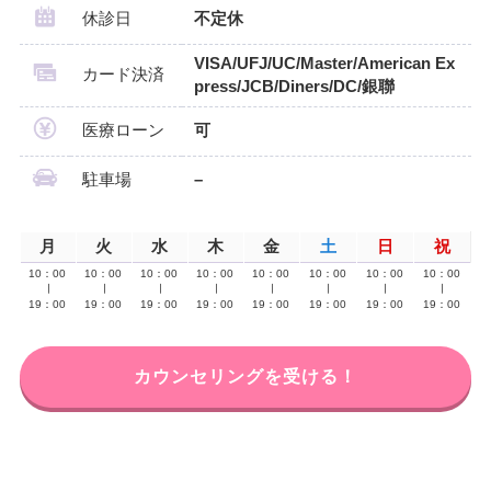
休診日
不定休
VISA/UFJ/UC/Master/American Ex
カード決済
press/JCB/Diners/DC/銀聯
医療ローン
可
駐車場
–
月
火
水
木
金
土
日
祝
10：00
10：00
10：00
10：00
10：00
10：00
10：00
10：00
∣
∣
∣
∣
∣
∣
∣
∣
19：00
19：00
19：00
19：00
19：00
19：00
19：00
19：00
カウンセリングを受ける！