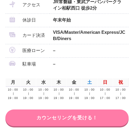
JR常磐線・東武アーバンパークラ
アクセス
イン柏駅西口 徒歩2分
休診日
年末年始
VISA/Master/American Express/JC
カード決済
B/Diners
医療ローン
–
駐車場
–
月
火
水
木
金
土
日
祝
10：00
10：00
10：00
10：00
10：00
10：00
10：00
10：00
∣
∣
∣
∣
∣
∣
∣
∣
19：00
19：00
19：00
19：00
19：00
19：00
17：00
17：00
カウンセリングを受ける！