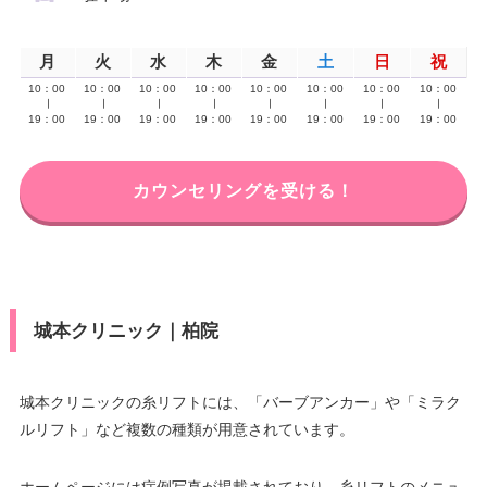
月
火
水
木
金
土
日
祝
10：00
10：00
10：00
10：00
10：00
10：00
10：00
10：00
∣
∣
∣
∣
∣
∣
∣
∣
19：00
19：00
19：00
19：00
19：00
19：00
19：00
19：00
カウンセリングを受ける！
城本クリニック｜柏院
城本クリニックの糸リフトには、「バーブアンカー」や「ミラク
ルリフト」など複数の種類が用意されています。
ホームページには症例写真が掲載されており、糸リフトのメニュ