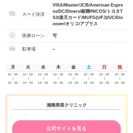
VISA/Master/JCB/American Expre
ss/DC/Diners/銀聯/NICOS/トヨタT
カード決済
S3/楽天カード/MUFG(UFJ)/UC/Dis
cover/オリコ/アプラス
医療ローン
可
駐車場
–
月
火
水
木
金
土
日
祝
10：00
10：00
10：00
10：00
10：00
10：00
10：00
10：00
∣
∣
∣
∣
∣
∣
∣
∣
19：00
19：00
19：00
19：00
19：00
19：00
19：00
19：00
湘南美容クリニック
公式サイトを見る