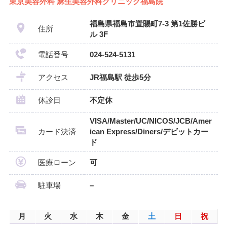
東京美容外科 麻生美容外科クリニック福島院
福島県福島市置賜町7-3 第1佐勝ビ
住所
ル 3F
電話番号
024-524-5131
アクセス
JR福島駅 徒歩5分
休診日
不定休
VISA/Master/UC/NICOS/JCB/Amer
カード決済
ican Express/Diners/デビットカー
ド
医療ローン
可
駐車場
–
月
火
水
木
金
土
日
祝