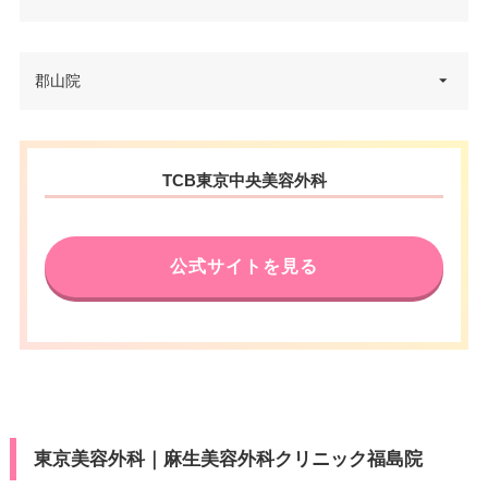
福島県福島市置賜町1-29 佐平ビ
郡山院
住所
ル 1F
電話番号
0120-197-220
福島県郡山市駅前2丁目10-19 エ
住所
TCB東京中央美容外科
リート31ビル 4F
アクセス
JR福島駅東口 徒歩2分
電話番号
0120-197-221
休診日
不定休
公式サイトを見る
アクセス
郡山駅北口 徒歩1分
VISA/Master/JCB/American Ex
カード決
press/Diners/銀聯/Discover/デ
済
休診日
不定休
ビットカード
医療ロー
VISA/Master/JCB/American Ex
可
カード決
ン
press/Diners/銀聯/Discover/デ
済
ビットカード
駐車場
提携駐車場有
東京美容外科｜麻生美容外科クリニック福島院
医療ロー
可
ン