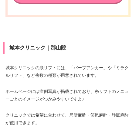
VISA/Master/JCB/American Ex
press/DC/Diners/銀聯/NICOS/ト
カード決
休診日
月曜日・木曜日
ヨタTS3/楽天カード/MUFG(UF
済
J)/UC/Discover/オリコ/アプラス/
VISA/Master/JCB/American Ex
デビットカード
press/DC/Diners/銀聯/NICOS/ト
カード決
医療ロー
ヨタTS3/楽天カード/MUFG(UF
可
済
ン
J)/UC/Discover/オリコ/アプラス/
城本クリニック｜郡山院
デビットカード
駐車場
提携駐車場有
医療ロー
可
ン
城本クリニックの糸リフトには、「バーブアンカー」や「ミラク
月
火
水
木
金
土
日
祝
ルリフト」など複数の種類が用意されています。
駐車場
提携駐車場有
9：00
9：00
9：00
9：00
9：00
9：00
9：00
∣
–
∣
∣
∣
∣
∣
∣
18：00
18：00
18：00
18：00
18：00
18：00
18：00
ホームページには症例写真が掲載されており、糸リフトのメニュ
月
火
水
木
金
土
日
祝
ーごとのイメージがつかみやすいですよ♪
10：00
10：00
10：00
10：00
10：00
10：00
–
∣
∣
–
∣
∣
∣
∣
クリニックでは希望に合わせて、局所麻酔・笑気麻酔・静脈麻酔
19：00
19：00
19：00
19：00
19：00
19：00
が使用できます。