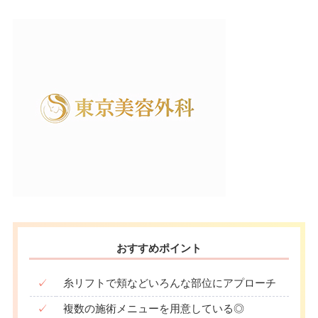
月
火
水
木
金
土
日
祝
駐車場
提携駐車場有
10：00
10：00
10：00
10：00
10：00
10：00
10：00
10：00
∣
∣
∣
∣
∣
∣
∣
∣
19：00
19：00
19：00
19：00
19：00
19：00
19：00
19：00
月
火
水
木
金
土
日
祝
10：00
10：00
10：00
10：00
10：00
10：00
10：00
10：00
∣
∣
∣
∣
∣
∣
∣
∣
19：00
19：00
19：00
19：00
19：00
19：00
19：00
19：00
おすすめポイント
✓
糸リフトで頬などいろんな部位にアプローチ
✓
複数の施術メニューを用意している◎