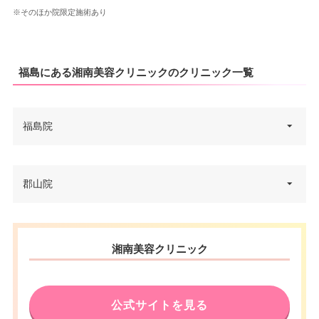
※そのほか院限定施術あり
福島にある湘南美容クリニックのクリニック一覧
福島院
福島県福島市栄町6-1 メディア
郡山院
住所
シティ エスタ 4F
電話番号
0120-979-430
福島県郡山市駅前一丁目16番7号
住所
湘南美容クリニック
アティ郡山 8F
アクセス
JR福島駅 徒歩1分
電話番号
0120-239-140
休診日
火曜日
公式サイトを見る
アクセス
JR郡山駅西口 徒歩3分