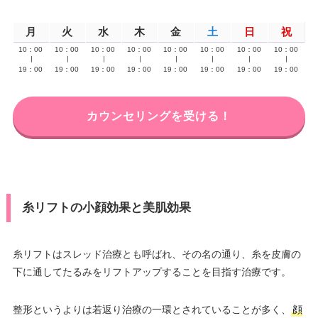
月
火
水
木
金
土
日
祝
10：00
10：00
10：00
10：00
10：00
10：00
10：00
10：00
∣
∣
∣
∣
∣
∣
∣
∣
19：00
19：00
19：00
19：00
19：00
19：00
19：00
19：00
カウンセリングを受ける！
糸リフトの小顔効果と美肌効果
糸リフトはスレッド治療とも呼ばれ、その名の通り、糸を皮膚の
下に通してたるみをリフトアップすることを目指す治療です。
整形というよりは若返り治療の一環とされていることが多く、
顔