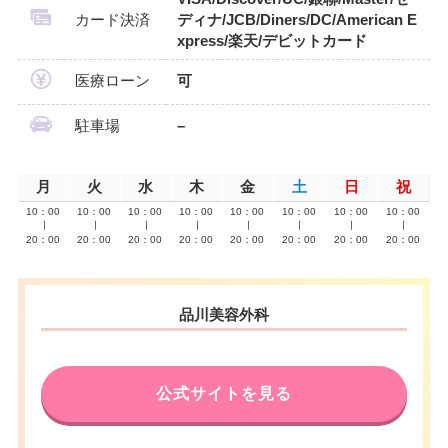
カード決済
ディナ/JCB/Diners/DC/American E
xpress/楽天/デビットカード
医療ローン
可
駐車場
–
月
火
水
木
金
土
日
祝
10：00
10：00
10：00
10：00
10：00
10：00
10：00
10：00
∣
∣
∣
∣
∣
∣
∣
∣
20：00
20：00
20：00
20：00
20：00
20：00
20：00
20：00
品川美容外科
公式サイトを見る