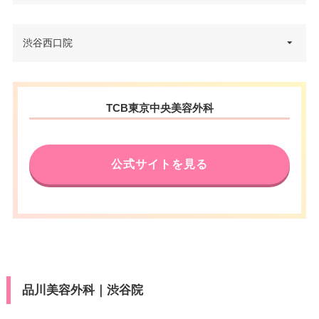
東京都渋谷区渋谷2-19-15 宮益坂
渋谷西口院
住所
ビルディング 3F
電話番号
0120-427-745
東京都渋谷区道玄坂2-23-12 フォ
住所
TCB東京中央美容外科
JR渋谷駅 徒歩2分/東京メトロ渋
ンティスビル 3F
アクセス
谷駅 徒歩2分
電話番号
0120-197-254
休診日
不定休
公式サイトを見る
JR渋谷駅 徒歩7分/京王井の頭線
アクセス
VISA/Master/JCB/American Ex
渋谷駅 徒歩5分
カード決
press/Diners/銀聯/Discover/デ
済
休診日
不定休
ビットカード
医療ロー
VISA/Master/JCB/American Ex
可
カード決
ン
press/Diners/銀聯/Discover/デ
済
ビットカード
駐車場
–
品川美容外科｜渋谷院
医療ロー
可
ン