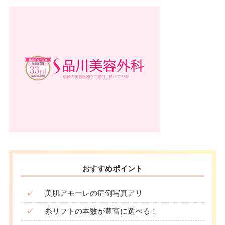
月
火
水
木
金
土
日
祝
駐車場
–
10：00
10：00
10：00
10：00
10：00
10：00
10：00
10：00
∣
∣
∣
∣
∣
∣
∣
∣
19：00
19：00
19：00
19：00
19：00
19：00
19：00
19：00
月
火
水
木
金
土
日
祝
10：00
10：00
10：00
10：00
10：00
10：00
10：00
10：00
∣
∣
∣
∣
∣
∣
∣
∣
19：00
19：00
19：00
19：00
19：00
19：00
19：00
19：00
おすすめポイント
✓
美肌アモーレの症例写真アリ
✓
糸リフトの本数が豊富に選べる！