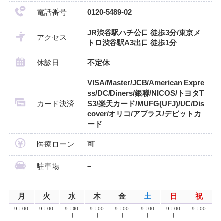
電話番号
0120-5489-02
JR渋谷駅ハチ公口 徒歩3分/東京メ
アクセス
トロ渋谷駅A3出口 徒歩1分
休診日
不定休
VISA/Master/JCB/American Expre
ss/DC/Diners/銀聯/NICOS/トヨタT
カード決済
S3/楽天カード/MUFG(UFJ)/UC/Dis
cover/オリコ/アプラス/デビットカ
ード
医療ローン
可
駐車場
–
月
火
水
木
金
土
日
祝
9：00
9：00
9：00
9：00
9：00
9：00
9：00
9：00
∣
∣
∣
∣
∣
∣
∣
∣