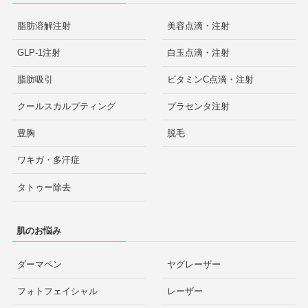
脂肪溶解注射
美容点滴・注射
GLP-1注射
白玉点滴・注射
脂肪吸引
ビタミンC点滴・注射
クールスカルプティング
プラセンタ注射
豊胸
脱毛
ワキガ・多汗症
タトゥー除去
肌のお悩み
ダーマペン
ヤグレーザー
フォトフェイシャル
レーザー