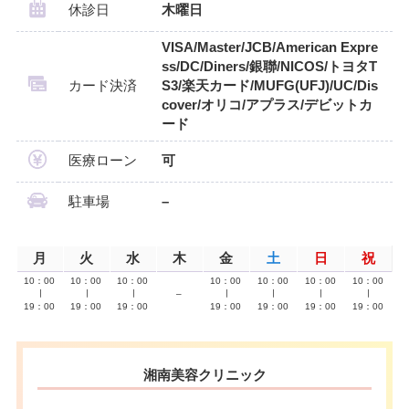
休診日
木曜日
VISA/Master/JCB/American Expre
ss/DC/Diners/銀聯/NICOS/トヨタT
カード決済
S3/楽天カード/MUFG(UFJ)/UC/Dis
cover/オリコ/アプラス/デビットカ
ード
医療ローン
可
駐車場
–
月
火
水
木
金
土
日
祝
10：00
10：00
10：00
10：00
10：00
10：00
10：00
∣
∣
∣
–
∣
∣
∣
∣
19：00
19：00
19：00
19：00
19：00
19：00
19：00
湘南美容クリニック