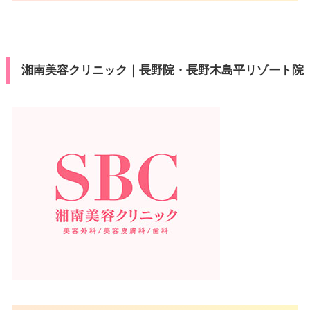
ビットカード
VISA/Master/JCB/American Ex
カード決
医療ロー
press/Diners/銀聯/Discover/デ
可
済
ン
ビットカード
湘南美容クリニック｜長野院・長野木島平リゾート院
医療ロー
駐車場
–
可
ン
駐車場
–
月
火
水
木
金
土
日
祝
10：00
10：00
10：00
10：00
10：00
10：00
10：00
10：00
∣
∣
∣
∣
∣
∣
∣
∣
19：00
19：00
19：00
19：00
19：00
19：00
19：00
19：00
月
火
水
木
金
土
日
祝
10：00
10：00
10：00
10：00
10：00
10：00
10：00
10：00
∣
∣
∣
∣
∣
∣
∣
∣
19：00
19：00
19：00
19：00
19：00
19：00
19：00
19：00