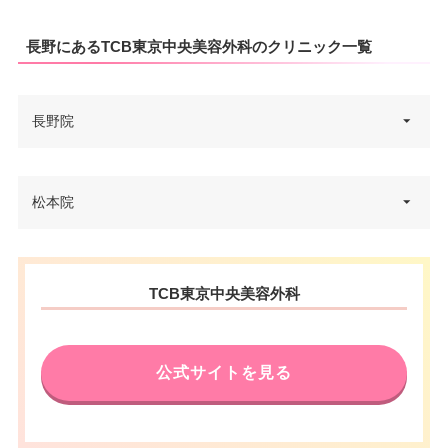
長野にあるTCB東京中央美容外科のクリニック一覧
長野院
長野県長野市南千歳1丁目1-1 な
松本院
住所
がの東急百貨店別館シェルシェ 5
F
長野県松本市中央2-3-17 知新堂
電話番号
0120-569-415
住所
TCB東京中央美容外科
ビル 2F
アクセス
JR長野駅 徒歩1分
電話番号
0120-035-003
公式サイトを見る
休診日
不定休
アクセス
JR松本駅 徒歩9分
VISA/Master/JCB/American Ex
カード決
休診日
不定休
press/Diners/銀聯/Discover/デ
済