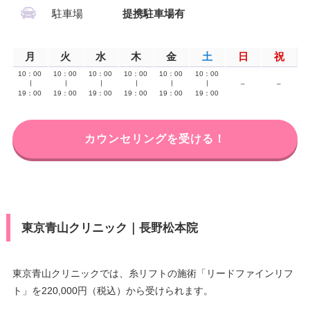
駐車場
提携駐車場有
月
火
水
木
金
土
日
祝
10：00
10：00
10：00
10：00
10：00
10：00
∣
∣
∣
∣
∣
∣
–
–
19：00
19：00
19：00
19：00
19：00
19：00
カウンセリングを受ける！
東京青山クリニック｜長野松本院
東京青山クリニックでは、糸リフトの施術「リードファインリフ
ト」を220,000円（税込）から受けられます。