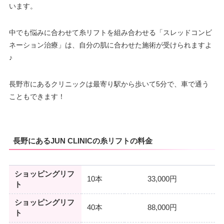
います。
18：00
18：00
18：00
18：00
18：00
18：00
18：00
18：00
駐車場
有
中でも悩みに合わせて糸リフトを組み合わせる「スレッドコンビ
月
火
水
木
金
土
日
祝
ネーション治療」は、自分の肌に合わせた施術が受けられますよ
9：30
9：30
9：30
9：30
9：30
9：30
♪
∣
–
–
∣
∣
∣
∣
∣
18：30
18：30
18：30
18：30
18：30
18：30
長野市にあるクリニックは最寄り駅から歩いて5分で、車で通う
こともできます！
長野にあるJUN CLINICの糸リフトの料金
ショッピングリフ
10本
33,000円
ト
ショッピングリフ
40本
88,000円
ト