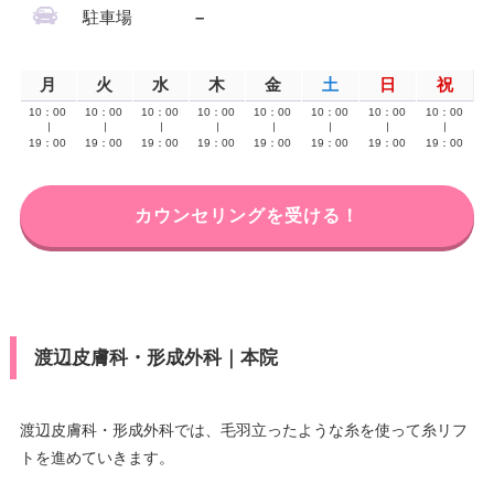
駐車場
–
月
火
水
木
金
土
日
祝
10：00
10：00
10：00
10：00
10：00
10：00
10：00
10：00
∣
∣
∣
∣
∣
∣
∣
∣
19：00
19：00
19：00
19：00
19：00
19：00
19：00
19：00
カウンセリングを受ける！
渡辺皮膚科・形成外科｜本院
渡辺皮膚科・形成外科では、毛羽立ったような糸を使って糸リフ
トを進めていきます。