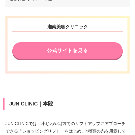
住所
ストプラザ長野 6F
電話番号
0120-966-677
長野県下高井郡木島平村大字上
湘南美容クリニック
住所
木島3878番地2パノラマランド木
アクセス
JR長野駅（善光寺口）直結
島平3階
休診日
不定休
電話番号
0120-808-687
公式サイトを見る
VISA/Master/JCB/American Ex
アクセス
JR飯山駅 車35分
カード決
press/DC/Diners/銀聯/NICOS/ト
済
ヨタTS3/楽天/MUFG（UFJ)/UC/
休診日
火曜日・水曜日
Discover/オリコ/アプラス
医療ロー
VISA/Master/JCB/American Ex
可
ン
press/DC/Diners/銀聯/NICOS/ト
カード決
ヨタTS3/楽天カード/MUFG(UF
済
JUN CLINIC｜本院
駐車場
提携駐車場有
J)/UC/Discover/オリコ/アプラス/
デビットカード
月
火
水
木
金
土
日
祝
医療ロー
JUN CLINICでは、小じわや縦方向のリフトアップにアプローチ
可
ン
できる「ショッピングリフト」をはじめ、4種類の糸を用意して
9：00
9：00
9：00
9：00
9：00
9：00
9：00
9：00
∣
∣
∣
∣
∣
∣
∣
∣