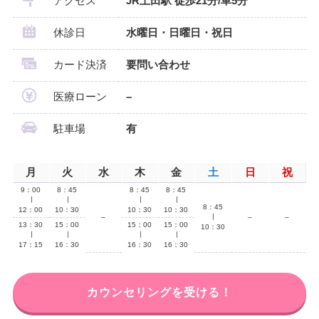
アクセス
JR上田駅 徒歩21分/車5分
休診日
水曜日・日曜日・祝日
カード決済
要問い合わせ
医療ローン
–
駐車場
有
月
火
水
木
金
土
日
祝
9：00
8：45
8：45
8：45
∣
∣
∣
∣
8：45
12：00
10：30
10：30
10：30
–
∣
–
–
13：30
15：00
15：00
15：00
10：30
∣
∣
∣
∣
17：15
16：30
16：30
16：30
カウンセリングを受ける！