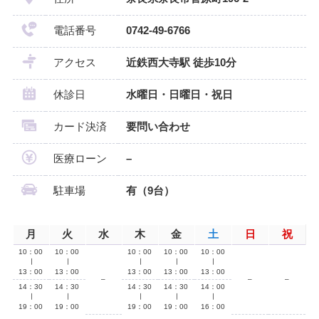
電話番号
0742-49-6766
アクセス
近鉄西大寺駅 徒歩10分
休診日
水曜日・日曜日・祝日
カード決済
要問い合わせ
医療ローン
–
駐車場
有（9台）
月
火
水
木
金
土
日
祝
10：00
10：00
10：00
10：00
10：00
∣
∣
∣
∣
∣
13：00
13：00
13：00
13：00
13：00
–
–
–
14：30
14：30
14：30
14：30
14：00
∣
∣
∣
∣
∣
19：00
19：00
19：00
19：00
16：00