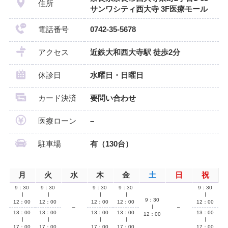
住所
サンワシティ西大寺 3F医療モール
電話番号
0742-35-5678
アクセス
近鉄大和西大寺駅 徒歩2分
休診日
水曜日・日曜日
カード決済
要問い合わせ
医療ローン
–
駐車場
有（130台）
月
火
水
木
金
土
日
祝
9：30
9：30
9：30
9：30
9：30
∣
∣
∣
∣
∣
9：30
12：00
12：00
12：00
12：00
12：00
–
∣
–
13：00
13：00
13：00
13：00
13：00
12：00
∣
∣
∣
∣
∣
17：00
17：00
17：00
17：00
17：00