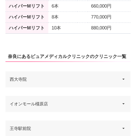
ハイパーMリフト
6本
660,000円
ハイパーMリフト
8本
770,000円
ハイパーMリフト
10本
880,000円
奈良にあるピュアメディカルクリニックのクリニック一覧
西大寺院
奈良県奈良市西大寺栄町3-15 梅
イオンモール橿原店
住所
守第2ビル 4F
電話番号
0742-34-1288
奈良県橿原市曲川町7-20-1 イオ
王寺駅前院
住所
ンモール橿原店 2F
アクセス
近鉄大和西大寺駅 徒歩3分