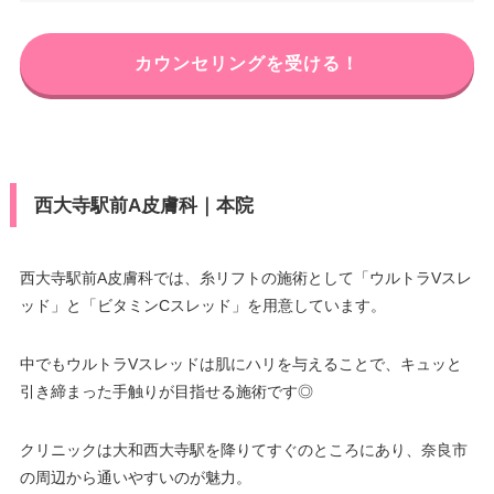
電話番号
0744-21-0383
休診日
不定休
奈良県北葛城郡王寺町王寺2-7-13
カウンセリングを受ける！
住所
SANKOビル 4F
アクセス
JR金橋駅 徒歩8分
カード決
可
済
電話番号
0745-33-0388
休診日
不定休
医療ロー
–
JR・近鉄王寺駅 徒歩1分/近鉄新
ン
カード決
アクセス
可
王寺駅 徒歩4分
西大寺駅前A皮膚科｜本院
済
駐車場
–
休診日
不定休
医療ロー
–
ン
西大寺駅前A皮膚科では、糸リフトの施術として「ウルトラVスレ
カード決
月
火
水
木
金
土
日
祝
可
ッド」と「ビタミンCスレッド」を用意しています。
済
駐車場
有
10：00
10：00
10：00
10：00
10：00
10：00
10：00
10：00
∣
∣
∣
∣
∣
∣
∣
∣
医療ロー
19：00
19：00
19：00
19：00
19：00
19：00
19：00
19：00
–
中でもウルトラVスレッドは肌にハリを与えることで、キュッと
ン
月
火
水
木
金
土
日
祝
引き締まった手触りが目指せる施術です◎
10：00
10：00
10：00
10：00
10：00
10：00
10：00
10：00
駐車場
有
∣
∣
∣
∣
∣
∣
∣
∣
19：00
19：00
19：00
19：00
19：00
19：00
19：00
19：00
クリニックは大和西大寺駅を降りてすぐのところにあり、奈良市
の周辺から通いやすいのが魅力。
月
火
水
木
金
土
日
祝