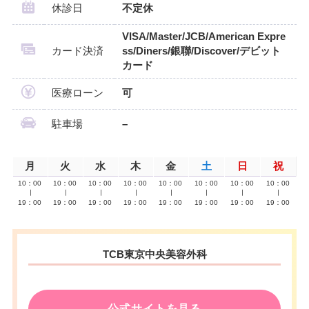
休診日
不定休
VISA/Master/JCB/American Expre
カード決済
ss/Diners/銀聯/Discover/デビット
カード
医療ローン
可
駐車場
–
月
火
水
木
金
土
日
祝
10：00
10：00
10：00
10：00
10：00
10：00
10：00
10：00
∣
∣
∣
∣
∣
∣
∣
∣
19：00
19：00
19：00
19：00
19：00
19：00
19：00
19：00
TCB東京中央美容外科
公式サイトを見る