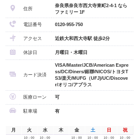
奈良県奈良市西大寺東町2-4-1 なら
住所
ファミリー 1F
電話番号
0120-955-750
アクセス
近鉄大和西大寺駅 徒歩2分
休診日
月曜日・木曜日
VISA/Master/JCB/American Expre
ss/DC/Diners/銀聯/NICOS/トヨタT
カード決済
S3/楽天/MUFG（UFJ)/UC/Discove
r/オリコ/アプラス
医療ローン
可
駐車場
有
月
火
水
木
金
土
日
祝
10：00
10：00
10：00
10：00
10：00
10：00