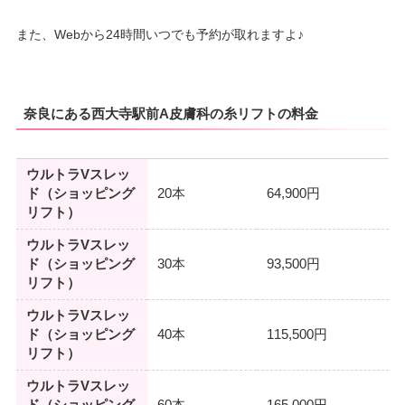
10：00
10：00
10：00
10：00
10：00
10：00
10：00
10：00
∣
∣
∣
∣
∣
∣
∣
∣
また、Webから24時間いつでも予約が取れますよ♪
19：00
19：00
19：00
19：00
19：00
19：00
19：00
19：00
奈良にある西大寺駅前A皮膚科の糸リフトの料金
ウルトラVスレッ
ド（ショッピング
20本
64,900円
リフト）
ウルトラVスレッ
ド（ショッピング
30本
93,500円
リフト）
ウルトラVスレッ
ド（ショッピング
40本
115,500円
リフト）
ウルトラVスレッ
ド（ショッピング
60本
165,000円