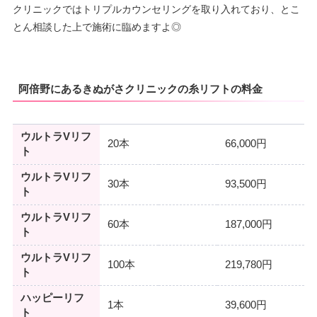
クリニックではトリプルカウンセリングを取り入れており、とこ
10：00
10：00
10：00
10：00
10：00
10：00
10：00
∣
∣
–
∣
∣
∣
∣
∣
とん相談した上で施術に臨めますよ◎
19：00
19：00
19：00
19：00
19：00
19：00
19：00
阿倍野にあるきぬがさクリニックの糸リフトの料金
ウルトラVリフ
20本
66,000円
ト
ウルトラVリフ
30本
93,500円
ト
ウルトラVリフ
60本
187,000円
ト
ウルトラVリフ
100本
219,780円
ト
ハッピーリフ
1本
39,600円
ト