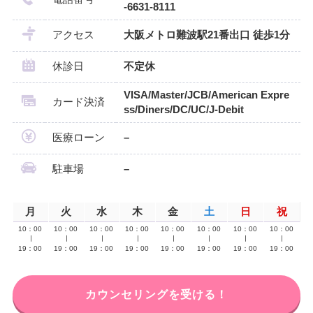
-6631-8111
アクセス
大阪メトロ難波駅21番出口 徒歩1分
休診日
不定休
VISA/Master/JCB/American Expre
カード決済
ss/Diners/DC/UC/J-Debit
医療ローン
–
駐車場
–
月
火
水
木
金
土
日
祝
10：00
10：00
10：00
10：00
10：00
10：00
10：00
10：00
∣
∣
∣
∣
∣
∣
∣
∣
19：00
19：00
19：00
19：00
19：00
19：00
19：00
19：00
カウンセリングを受ける！