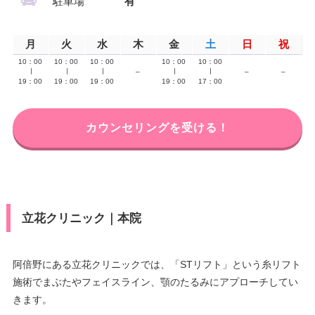
駐車場
有
月
火
水
木
金
土
日
祝
10：00
10：00
10：00
10：00
10：00
∣
∣
∣
–
∣
∣
–
–
19：00
19：00
19：00
19：00
17：00
カウンセリングを受ける！
立花クリニック｜本院
阿倍野にある立花クリニックでは、「STリフト」という糸リフト
施術でまぶたやフェイスライン、顎のたるみにアプローチしてい
きます。