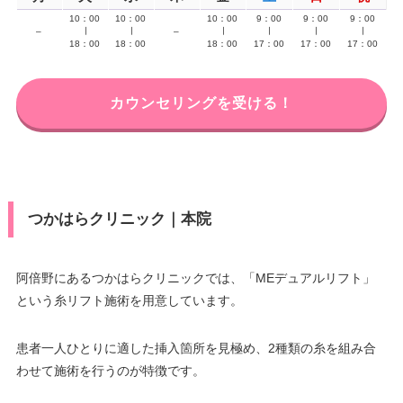
10：00
10：00
10：00
9：00
9：00
9：00
–
∣
∣
–
∣
∣
∣
∣
18：00
18：00
18：00
17：00
17：00
17：00
カウンセリングを受ける！
つかはらクリニック｜本院
阿倍野にあるつかはらクリニックでは、「MEデュアルリフト」
という糸リフト施術を用意しています。
患者一人ひとりに適した挿入箇所を見極め、2種類の糸を組み合
わせて施術を行うのが特徴です。