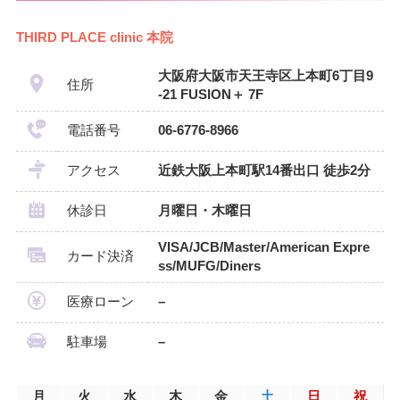
THIRD PLACE clinic 本院
大阪府大阪市天王寺区上本町6丁目9
住所
-21 FUSION＋ 7F
電話番号
06-6776-8966
アクセス
近鉄大阪上本町駅14番出口 徒歩2分
休診日
月曜日・木曜日
VISA/JCB/Master/American Expre
カード決済
ss/MUFG/Diners
医療ローン
–
駐車場
–
月
火
水
木
金
土
日
祝