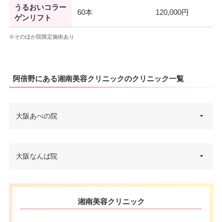
うるおいコラー
60本
120,000円
ゲンリフト
※そのほか院限定施術あり
阿倍野にある湘南美容クリニックのクリニック一覧
大阪あべの院
大阪府大阪市阿倍野区阿倍野筋1
大阪なんば院
住所
-3-21 岸本ビル 8F あべのハルカ
ス隣り
大阪府大阪市中央区難波5-1-60
電話番号
0120-129-456
住所
湘南美容クリニック
スイスホテル南海大阪 6F
JR天王寺駅・大阪メトロ天王寺