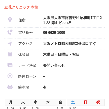
立花クリニック 本院
大阪府大阪市阿倍野区昭和町1丁目2
住所
1-22 徳山ビル 4F
電話番号
06-6629-1000
アクセス
大阪メトロ昭和町駅3番出口すぐ
休診日
木曜日・日曜日・祝日
カード決済
要問い合わせ
医療ローン
–
駐車場
有
月
火
水
木
金
土
日
祝
9：30
9：30
9：30
9：30
9：30