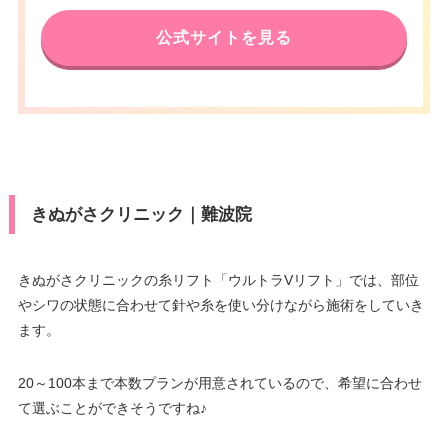
電話番号
0120-553-302
アクセス
駅 徒歩2分/近鉄大阪阿部野橋駅
徒歩1分
公式サイトを見る
南海なんば駅直結/大阪メトロな
んば駅 徒歩3分/大阪メトロなん
休診日
不定休
アクセス
ば駅・阪神・近鉄大阪難波駅 徒
VISA/Master/JCB/American Ex
歩5分
press/DC/Diners/銀聯/NICOS/ト
カード決
休診日
水曜日
ヨタTS3/楽天カード/MUFG(UF
済
J)/UC/Discover/オリコ/アプラス/
VISA/Master/JCB/American Ex
デビットカード
きぬがさクリニック｜難波院
press/DC/Diners/銀聯/NICOS/ト
カード決
医療ロー
ヨタTS3/楽天カード/MUFG(UF
可
済
ン
J)/UC/Discover/オリコ/アプラス/
デビットカード
きぬがさクリニックの糸リフト「ウルトラVリフト」では、部位
駐車場
–
やシワの状態に合わせて針や糸を使い分けながら施術をしていき
医療ロー
可
ます。
ン
月
火
水
木
金
土
日
祝
駐車場
–
10：00
10：00
10：00
10：00
10：00
10：00
10：00
10：00
20～100本まで本数プランが用意されているので、希望に合わせ
∣
∣
∣
∣
∣
∣
∣
∣
て選ぶことができそうですね♪
19：00
19：00
19：00
19：00
19：00
19：00
19：00
19：00
月
火
水
木
金
土
日
祝