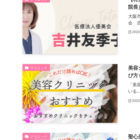
院長
大阪
会 吉.
202
美容
クリニック
び方
「美
いる..
202
聖心
クリニック