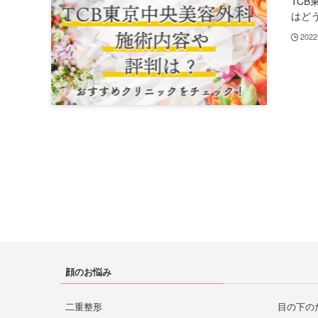
TC
はどう.
202
顔のお悩み
二重整形
目の下の