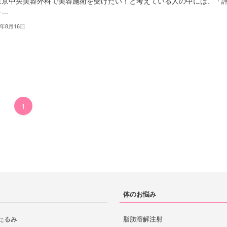
B東京中央美容外科で美容施術を受けたい！と考えている人の中には、「
..
2年8月16日
1
体のお悩み
たるみ
脂肪溶解注射