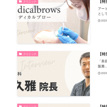
【特
クリニック
アート
として.
202
【特
クリニック
「美
阪雅..
202
【特
クリニック