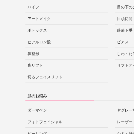
ハイフ
目の下の
アートメイク
目頭切開
ボトックス
眼瞼下垂
ヒアルロン酸
ピアス
鼻整形
しわ・た
糸リフト
リフトア
切るフェイスリフト
肌のお悩み
ダーマペン
ヤグレー
フォトフェイシャル
レーザー
ピーリング
シミ・肝