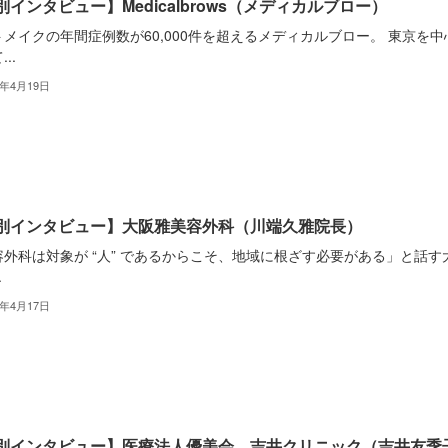
別インタビュー】Medicalbrows（メディカルブロー）
メイクの年間症例数が60,000件を超えるメディカルブロー。 東京を中
..
3年4月19日
別インタビュー】大阪雅美容外科（川端久雅院長）
容外科は対象が “人” であるからこそ、地域に根ざす必要がある」と話す
.
3年4月17日
別インタビュー】医療法人優美会 吉井クリニック（吉井友季