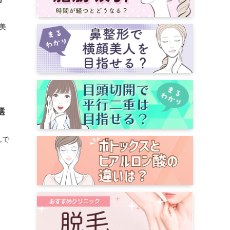
美
選
んで