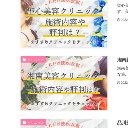
聖心
す。美.
202
湘南
クリニック
湘南
な施..
202
品川
クリニック