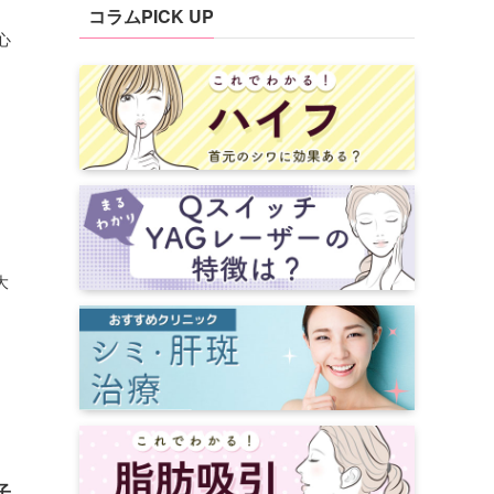
コラムPICK UP
心
大
子