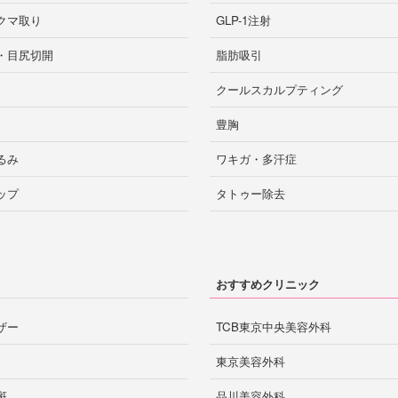
クマ取り
GLP-1注射
・目尻切開
脂肪吸引
クールスカルプティング
豊胸
るみ
ワキガ・多汗症
ップ
タトゥー除去
おすすめクリニック
ザー
TCB東京中央美容外科
東京美容外科
斑
品川美容外科