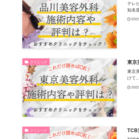
テレ
知名度.
202
東京
クリニック
東京
けて..
202
TC
クリニック