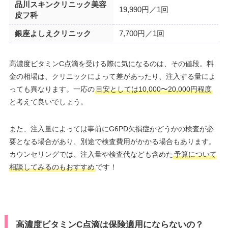
品川スキンクリニック美容
19,990円／1回
皮フ科
銀座よしえクリニック
7,700円／1回
高濃度ビタミンC点滴を受ける際に気になるのは、その値段。料
金の相場は、クリニックによって差があったり、注入する量によ
っても異なります。一応の
目安としては10,000〜20,000円程度
と考えて良いでしょう。
また、注入量によっては事前にG6PD欠損症かどうかの検査が必
要となる場合があり、別途で検査費用がかかる場合もあります。
カウンセリングでは、注入量や検査代なども含めた
予算について
相談してみるのもおすすめ
です！
高濃度ビタミンC点滴は保険適用にならないの？