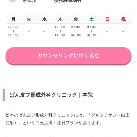
駐車場
提携駐車場有
月
火
水
木
金
土
日
祝
10：00
10：00
9：00
9：00
∣
–
–
∣
∣
∣
–
–
19：00
19：00
19：00
18：00
カウンセリングに申し込む
ばん皮フ形成外科クリニック｜本院
松本のばん皮フ形成外科クリニックには、「グルタチオン（白玉
注射）」という白玉点滴・注射プランがあります。