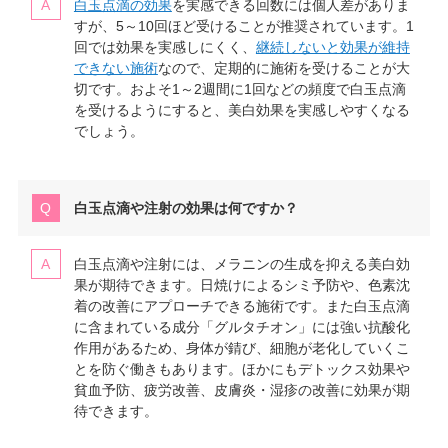
白玉点滴の効果
を実感できる回数には個人差がありま
すが、5～10回ほど受けることが推奨されています。1
回では効果を実感しにくく、
継続しないと効果が維持
できない施術
なので、定期的に施術を受けることが大
切です。およそ1～2週間に1回などの頻度で白玉点滴
を受けるようにすると、美白効果を実感しやすくなる
でしょう。
白玉点滴や注射の効果は何ですか？
白玉点滴や注射には、メラニンの生成を抑える美白効
果が期待できます。日焼けによるシミ予防や、色素沈
着の改善にアプローチできる施術です。また白玉点滴
に含まれている成分「グルタチオン」には強い抗酸化
作用があるため、身体が錆び、細胞が老化していくこ
とを防ぐ働きもあります。ほかにもデトックス効果や
貧血予防、疲労改善、皮膚炎・湿疹の改善に効果が期
待できます。