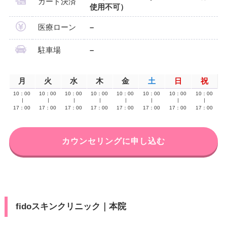
カード決済
使用不可）
医療ローン
–
駐車場
–
月
火
水
木
金
土
日
祝
10：00
10：00
10：00
10：00
10：00
10：00
10：00
10：00
∣
∣
∣
∣
∣
∣
∣
∣
17：00
17：00
17：00
17：00
17：00
17：00
17：00
17：00
カウンセリングに申し込む
fidoスキンクリニック｜本院