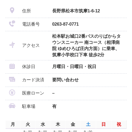
住所
長野県松本市筑摩1-6-12
電話番号
0263-87-0771
松本駅お城口2番バスのりばからタ
ウンスニーカー 南コース（相澤病
アクセス
院 ゆめひろば庄内方面）に乗車、
筑摩小学校口下車 徒歩2分
休診日
月曜日・日曜日・祝日
カード決済
要問い合わせ
医療ローン
–
駐車場
有
月
火
水
木
金
土
日
祝
9：00
9：00
9：00
9：00
9：00