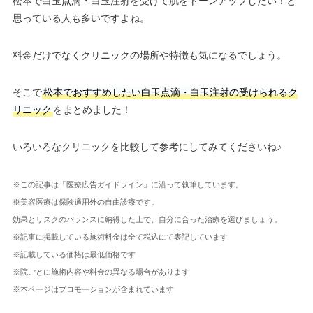
松本で白玉点滴・白玉注射を受けて肌をトーンアップしたい！と
思っている人も多いですよね。
料金だけでなくクリニックの場所や特徴も気になるでしょう。
そこで
松本でおすすめしたい白玉点滴・白玉注射の受けられるク
リニック
をまとめました！
いろいろなクリニックを比較して参考にしてみてくださいね♪
※この記事は「医療広告ガイドライン」に沿って執筆しています。
※美容医療は保険適用外の自由診療です。
効果とリスクのバランスに納得した上で、自分に合った治療を選びましょう。
※記事に掲載している施術料金は全て税込にて表記しています
※記載している価格は最低価格です
※院ごとに施術内容や料金の異なる場合があります
※本ページはプロモーションが含まれています