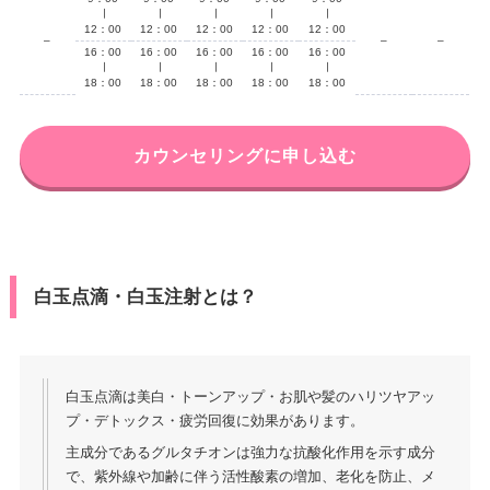
∣
∣
∣
∣
∣
12：00
12：00
12：00
12：00
12：00
–
–
–
16：00
16：00
16：00
16：00
16：00
∣
∣
∣
∣
∣
18：00
18：00
18：00
18：00
18：00
カウンセリングに申し込む
白玉点滴・白玉注射とは？
白玉点滴は美白・トーンアップ・お肌や髪のハリツヤアッ
プ・デトックス・疲労回復に効果があります。
主成分であるグルタチオンは強⼒な抗酸化作⽤を⽰す成分
で、紫外線や加齢に伴う活性酸素の増加、⽼化を防⽌、メ