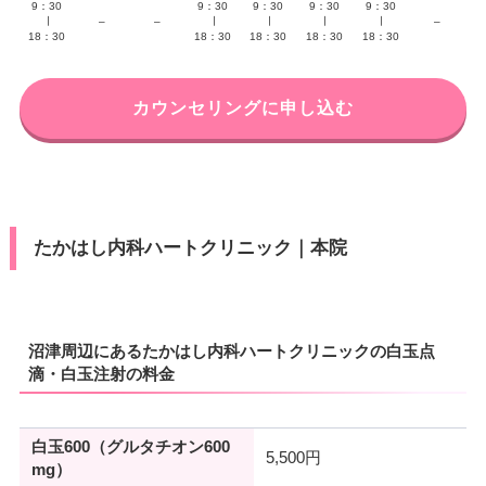
9：30
9：30
9：30
9：30
9：30
∣
–
–
∣
∣
∣
∣
–
18：30
18：30
18：30
18：30
18：30
カウンセリングに申し込む
たかはし内科ハートクリニック｜本院
沼津周辺にあるたかはし内科ハートクリニックの白玉点
滴・白玉注射の料金
白玉600（グルタチオン600
5,500円
mg）