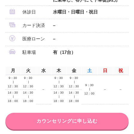
休診日
水曜日・日曜日・祝日
カード決済
–
医療ローン
–
駐車場
有（17台）
月
火
水
木
金
土
日
祝
9：30
9：30
9：30
9：30
∣
∣
∣
∣
9：30
12：30
12：30
12：30
12：30
–
∣
–
–
14：30
14：30
14：30
14：30
12：00
∣
∣
∣
∣
18：00
18：00
18：00
18：00
カウンセリングに申し込む