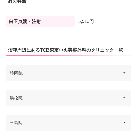
射の料金
白玉点滴・注射
5,910円
沼津周辺にあるTCB東京中央美容外科のクリニック一覧
静岡院
静岡県静岡市葵区紺屋町17-1 葵
浜松院
住所
タワー 2F 201
電話番号
0120-427-762
静岡県浜松市中区鍛冶町140 浜
三島院
住所
松Cビル（イズム浜松） 3F
アクセス
JR静岡駅 徒歩5分