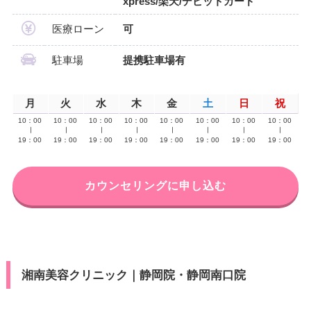
xpress/楽天/デビットカード
医療ローン
可
駐車場
提携駐車場有
月
火
水
木
金
土
日
祝
10：00
10：00
10：00
10：00
10：00
10：00
10：00
10：00
∣
∣
∣
∣
∣
∣
∣
∣
19：00
19：00
19：00
19：00
19：00
19：00
19：00
19：00
カウンセリングに申し込む
湘南美容クリニック｜静岡院・静岡南口院