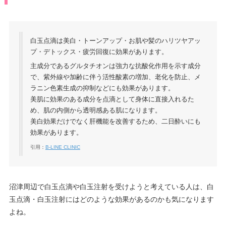
白玉点滴は美白・トーンアップ・お肌や髪のハリツヤアッ
プ・デトックス・疲労回復に効果があります。
主成分であるグルタチオンは強⼒な抗酸化作⽤を⽰す成分
で、紫外線や加齢に伴う活性酸素の増加、⽼化を防⽌、メ
ラニン⾊素⽣成の抑制などにも効果があります。
美肌に効果のある成分を点滴として身体に直接入れるた
め、肌の内側から透明感ある肌になります。
美白効果だけでなく肝機能を改善するため、二日酔いにも
効果があります。
引用：
B-LINE CLINIC
沼津周辺で白玉点滴や白玉注射を受けようと考えている人は、白
玉点滴・白玉注射にはどのような効果があるのかも気になります
よね。