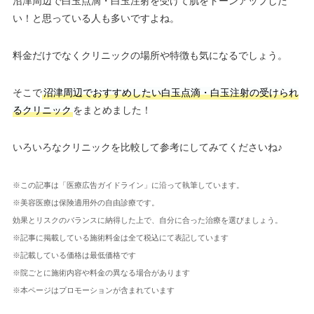
沼津周辺で白玉点滴・白玉注射を受けて肌をトーンアップした
い！と思っている人も多いですよね。
料金だけでなくクリニックの場所や特徴も気になるでしょう。
そこで
沼津周辺でおすすめしたい白玉点滴・白玉注射の受けられ
るクリニック
をまとめました！
いろいろなクリニックを比較して参考にしてみてくださいね♪
※この記事は「医療広告ガイドライン」に沿って執筆しています。
※美容医療は保険適用外の自由診療です。
効果とリスクのバランスに納得した上で、自分に合った治療を選びましょう。
※記事に掲載している施術料金は全て税込にて表記しています
※記載している価格は最低価格です
※院ごとに施術内容や料金の異なる場合があります
※本ページはプロモーションが含まれています