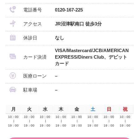
電話番号
0120-167-225
アクセス
JR沼津駅南口 徒歩3分
休診日
なし
VISA/Mastercard/JCB/AMERICAN
カード決済
EXPRESS/Diners Club、デビット
カード
医療ローン
–
駐車場
–
月
火
水
木
金
土
日
祝
10：00
10：00
10：00
10：00
10：00
10：00
10：00
10：00
∣
∣
∣
∣
∣
∣
∣
∣
19：00
19：00
19：00
19：00
19：00
19：00
19：00
19：00