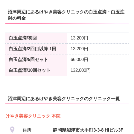
VISA/Master/JCB/American Ex
デビットカード
駐車場
–
press/DC/Diners/銀聯/NICOS/ト
カード決
沼津周辺にあるけやき美容クリニックの白玉点滴・白玉注
医療ロー
ヨタTS3/楽天カード/MUFG(UF
可
済
射の料金
ン
J)/UC/Discover/オリコ/アプラス/
月
火
水
木
金
土
日
祝
デビットカード
駐車場
–
9：00
9：00
9：00
9：00
9：00
9：00
9：00
9：00
医療ロー
∣
∣
∣
∣
∣
∣
∣
∣
白玉点滴/初回
13,200円
可
18：00
18：00
18：00
18：00
18：00
18：00
18：00
18：00
ン
白玉点滴/2回目以降 1回
13,200円
月
火
水
木
金
土
日
祝
駐車場
–
10：00
10：00
10：00
10：00
10：00
10：00
白玉点滴/5回セット
66,000円
–
∣
∣
–
∣
∣
∣
∣
19：00
19：00
19：00
19：00
19：00
19：00
白玉点滴/10回セット
132,000円
月
火
水
木
金
土
日
祝
9：00
9：00
9：00
9：00
9：00
9：00
9：00
9：00
∣
∣
∣
∣
∣
∣
∣
∣
18：00
18：00
18：00
18：00
18：00
18：00
18：00
18：00
沼津周辺にあるけやき美容クリニックのクリニック一覧
けやき美容クリニック 本院
住所
静岡県沼津市大手町3-3-8 HIビル3F