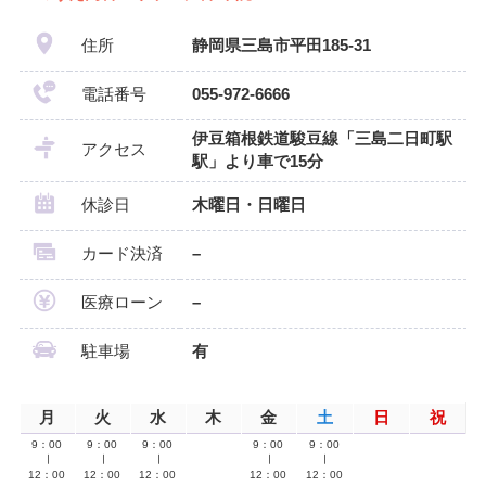
住所
静岡県三島市平田185-31
電話番号
055-972-6666
伊豆箱根鉄道駿豆線「三島二日町駅
アクセス
駅」より車で15分
休診日
木曜日・日曜日
カード決済
–
医療ローン
–
駐車場
有
月
火
水
木
金
土
日
祝
9：00
9：00
9：00
9：00
9：00
∣
∣
∣
∣
∣
12：00
12：00
12：00
12：00
12：00
–
–
–