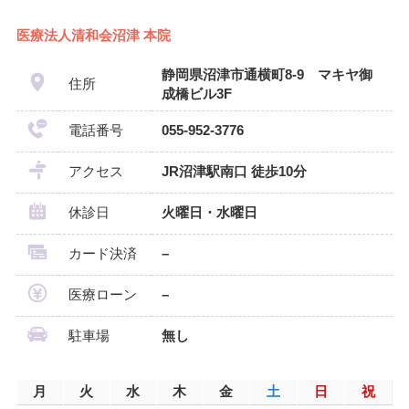
医療法人清和会沼津 本院
静岡県沼津市通横町8-9 マキヤ御
住所
成橋ビル3F
電話番号
055-952-3776
アクセス
JR沼津駅南口 徒歩10分
休診日
火曜日・水曜日
カード決済
–
医療ローン
–
駐車場
無し
月
火
水
木
金
土
日
祝