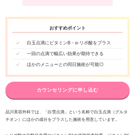
10：00
10：00
10：00
10：00
10：00
10：00
10：00
10：00
∣
∣
∣
∣
∣
∣
∣
∣
19：00
19：00
19：00
19：00
19：00
19：00
19：00
19：00
おすすめポイント
✓
白玉点滴にビタミンB・α-リポ酸をプラス
✓
一回の点滴で幅広い効果が期待できる
✓
ほかのメニューとの同日施術が可能◎
カウンセリングに申し込む
品川美容外科では、「白雪点滴」という名称で白玉点滴（グルタ
チオン）にほかの成分をプラスした施術を用意しています。