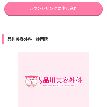
電話番号
0120-197-229
休診日
不定休
静岡県三島市本町3-29 三島本町
カウンセリングに申し込む
住所
新浜松駅 徒歩1分/JR浜松駅 徒歩
タワー3F 301
VISA/Master/JCB/American Ex
アクセス
カード決
3分
press/Diners/銀聯/Discover/デ
済
電話番号
0120-584-654
ビットカード
休診日
不定休
伊豆箱根鉄道三島広小路駅 徒歩4
医療ロー
アクセス
可
VISA/Master/JCB/American Ex
分/JR三島駅 徒歩13分
ン
品川美容外科｜静岡院
カード決
press/Diners/銀聯/Discover/デ
済
休診日
不定休
ビットカード
駐車場
–
医療ロー
VISA/Master/JCB/American Ex
可
カード決
ン
press/Diners/銀聯/Discover/デ
月
火
水
木
金
土
日
祝
済
ビットカード
10：00
10：00
10：00
10：00
10：00
10：00
10：00
10：00
駐車場
提携駐車場有
∣
∣
∣
∣
∣
∣
∣
∣
医療ロー
19：00
19：00
19：00
19：00
19：00
19：00
19：00
19：00
可
ン
月
火
水
木
金
土
日
祝
駐車場
–
10：00
10：00
10：00
10：00
10：00
10：00
10：00
10：00
∣
∣
∣
∣
∣
∣
∣
∣
19：00
19：00
19：00
19：00
19：00
19：00
19：00
19：00
月
火
水
木
金
土
日
祝