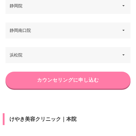
静岡院
静岡県静岡市葵区御幸町6-10 静
静岡南口院
住所
岡モディ 7F
電話番号
0120-012-556
静岡県静岡市駿河区南町10-5 地
浜松院
住所
建南町ビル 3F
アクセス
JR静岡駅 徒歩5分
電話番号
0120-401-240
休診日
不定休
静岡県浜松市中区板屋町111-2 浜
カウンセリングに申し込む
住所
松アクトタワー 4F
アクセス
JR静岡駅南口 徒歩1分
VISA/Master/JCB/American Ex
press/DC/Diners/銀聯/NICOS/ト
カード決
電話番号
0120-966-670
休診日
月曜日・木曜日
ヨタTS3/楽天カード/MUFG(UF
済
J)/UC/Discover/オリコ/アプラス/
アクセス
浜松駅 直結
VISA/Master/JCB/American Ex
デビットカード
けやき美容クリニック｜本院
press/DC/Diners/銀聯/NICOS/ト
カード決
医療ロー
休診日
不定休
ヨタTS3/楽天カード/MUFG(UF
可
済
ン
J)/UC/Discover/オリコ/アプラス/