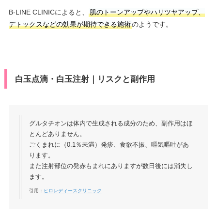
B-LINE CLINICによると、
肌のトーンアップやハリツヤアップ、
デトックスなどの効果が期待できる施術
のようです。
白玉点滴・白玉注射｜リスクと副作用
グルタチオンは体内で生成される成分のため、副作用はほ
とんどありません。
ごくまれに（0.1％未満）発疹、食欲不振、嘔気嘔吐があ
ります。
また注射部位の発赤もまれにありますが数日後には消失し
ます。
引用：
ヒロレディースクリニック