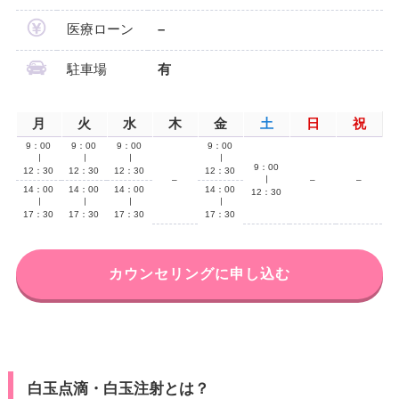
医療ローン
–
駐車場
有
月
火
水
木
金
土
日
祝
9：00
9：00
9：00
9：00
∣
∣
∣
∣
9：00
12：30
12：30
12：30
12：30
–
∣
–
–
14：00
14：00
14：00
14：00
12：30
∣
∣
∣
∣
17：30
17：30
17：30
17：30
カウンセリングに申し込む
白玉点滴・白玉注射とは？