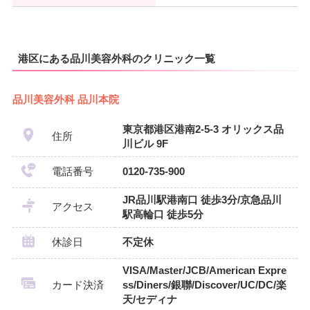
港区にある品川美容外科のクリニック一覧
品川美容外科 品川本院
東京都港区港南2-5-3 オリックス品
住所
川ビル 9F
電話番号
0120-735-900
JR品川駅港南口 徒歩3分/京急品川
アクセス
駅高輪口 徒歩5分
休診日
不定休
VISA/Master/JCB/American Expre
カード決済
ss/Diners/銀聯/Discover/UC/DC/楽
天/セディナ