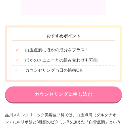
月
火
水
木
金
土
日
祝
10：00
10：00
10：00
10：00
10：00
10：00
10：00
10：00
∣
∣
∣
∣
∣
∣
∣
∣
19：00
19：00
19：00
19：00
19：00
19：00
19：00
19：00
おすすめポイント
✓
白玉点滴にほかの成分をプラス！
✓
ほかのメニューとの組み合わせも可能
✓
カウンセリング当日の施術OK
カウンセリングに申し込む
品川スキンクリニック美容皮フ科では、白玉点滴（グルタチオ
ン）にα-リポ酸と3種類のビタミンBを加えた「白雪点滴」という