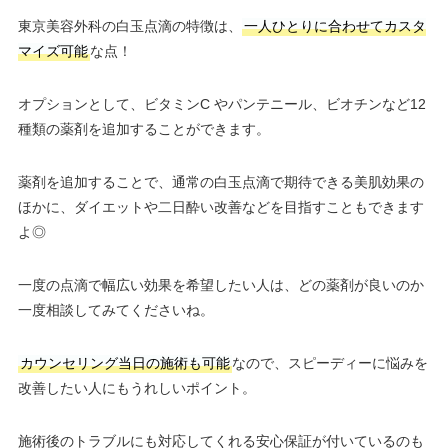
東京美容外科の白玉点滴の特徴は、
一人ひとりに合わせてカスタ
10：00
10：00
10：00
10：00
10：00
10：00
10：00
10：00
∣
∣
∣
∣
∣
∣
∣
∣
月
火
水
木
金
土
日
祝
マイズ可能
な点！
19：00
19：00
19：00
19：00
19：00
19：00
19：00
19：00
10：00
10：00
10：00
10：00
10：00
10：00
10：00
∣
∣
∣
–
∣
∣
∣
∣
19：00
19：00
19：00
19：00
19：00
19：00
19：00
オプションとして、ビタミンC やパンテニール、ビオチンなど12
種類の薬剤を追加することができます。
薬剤を追加することで、通常の白玉点滴で期待できる美肌効果の
ほかに、ダイエットや二日酔い改善などを目指すこともできます
よ◎
一度の点滴で幅広い効果を希望したい人は、どの薬剤が良いのか
一度相談してみてくださいね。
カウンセリング当日の施術も可能
なので、スピーディーに悩みを
改善したい人にもうれしいポイント。
施術後のトラブルにも対応してくれる安心保証が付いているのも