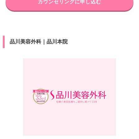
東京都港区港南2-5-3 オリックス
カウンセリングに申し込む
住所
東京メトロ表参道駅B2出口 徒歩
品川ビル 6F
アクセス
1分
電話番号
0120-786-300
休診日
不定休
JR品川駅港南口 徒歩3分/京急品
アクセス
VISA/Master/JCB/American Ex
川駅高輪口 徒歩5分
品川美容外科｜品川本院
カード決
press/Diners/銀聯/Discover/UC/
済
休診日
不定休
DC/楽天/セディナ
医療ロー
VISA/Master/JCB/American Ex
可
カード決
ン
press/Diners/銀聯/Discover/UC/
済
DC/楽天/セディナ
駐車場
–
医療ロー
可
ン
月
火
水
木
金
土
日
祝
駐車場
–
10：00
10：00
10：00
10：00
10：00
10：00
10：00
10：00
∣
∣
∣
∣
∣
∣
∣
∣
19：00
19：00
19：00
19：00
19：00
19：00
19：00
19：00
月
火
水
木
金
土
日
祝
10：00
10：00
10：00
10：00
10：00
10：00
10：00
10：00
∣
∣
∣
∣
∣
∣
∣
∣