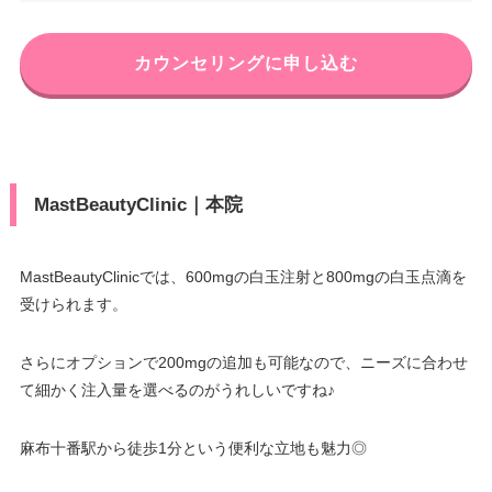
電話番号
0120-658-958
カウンセリングに申し込む
住所
東京都港区赤坂6-6-3
アクセス
JR品川駅 徒歩5分
電話番号
03-3585-1377
休診日
不定休
東京メトロ赤坂駅 徒歩3分/東京
アクセス
VISA/Master/UC/NICOS/JCB/A
メトロ溜池山王駅 徒歩7分/東京
カード決
MastBeautyClinic｜本院
merican Express/Diners/デビッ
メトロ赤坂見附駅 徒歩10分
済
トカード
休診日
不定休
医療ロー
MastBeautyClinicでは、600mgの白玉注射と800mgの白玉点滴を
可
ン
VISA/Master/UC/NICOS/JCB/A
受けられます。
カード決
merican Express/Diners/デビッ
済
駐車場
–
トカード
さらにオプションで200mgの追加も可能なので、ニーズに合わせ
医療ロー
て細かく注入量を選べるのがうれしいですね♪
可
月
火
水
木
金
土
日
祝
ン
10：00
10：00
10：00
10：00
10：00
10：00
10：00
10：00
駐車場
–
∣
∣
∣
∣
∣
∣
∣
∣
麻布十番駅から徒歩1分という便利な立地も魅力◎
19：00
19：00
19：00
19：00
19：00
19：00
19：00
19：00