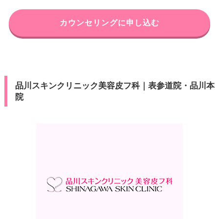
電話番号
0120-569-423
東京都港区高輪3-23-17 品川セン
カウンセリングに申し込む
住所
タービルディング201
アクセス
六本木駅 徒歩2分
電話番号
0120-427-763
休診日
不定休
JR品川駅 徒歩3分/京浜急行線品
VISA/Master/JCB/American Ex
アクセス
カード決
川駅 徒歩3分
品川スキンクリニック美容皮フ科｜表参道院・品川本
press/Diners/銀聯/Discover/デ
済
院
ビットカード
休診日
不定休
医療ロー
可
VISA/Master/JCB/American Ex
ン
カード決
press/Diners/銀聯/Discover/デ
済
ビットカード
駐車場
–
医療ロー
可
ン
月
火
水
木
金
土
日
祝
10：00
10：00
10：00
10：00
10：00
10：00
10：00
10：00
駐車場
–
∣
∣
∣
∣
∣
∣
∣
∣
19：00
19：00
19：00
19：00
19：00
19：00
19：00
19：00