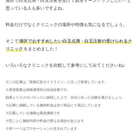
港区で白玉点滴・白玉注射を受けて肌をトーンアップしたい！と
思っている人も多いですよね。
料金だけでなくクリニックの場所や特徴も気になるでしょう。
そこで
港区でおすすめしたい白玉点滴・白玉注射の受けられるク
リニック
をまとめました！
いろいろなクリニックを比較して参考にしてみてくださいね♪
※この記事は「医療広告ガイドライン」に沿って執筆しています。
※美容医療は保険適用外の自由診療です。
効果とリスクのバランスに納得した上で、自分に合った治療を選びましょう。
※記事に掲載している施術料金は全て税込にて表記しています
※記載している価格は最低価格です
※院ごとに施術内容や料金の異なる場合があります
※本ページはプロモーションが含まれています