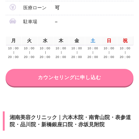
医療ローン
可
駐車場
–
月
火
水
木
金
土
日
祝
10：00
10：00
10：00
10：00
10：00
10：00
10：00
10：00
∣
∣
∣
∣
∣
∣
∣
∣
20：00
20：00
20：00
20：00
20：00
20：00
20：00
20：00
カウンセリングに申し込む
湘南美容クリニック｜六本木院・南青山院・表参道
院・品川院・新橋銀座口院・赤坂見附院