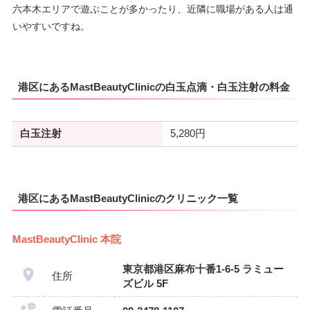
六本木エリアで遊ぶことが多かったり、近隣に職場がある人は通
月
火
水
木
金
土
日
祝
いやすいですね。
10：00
10：00
10：00
10：00
10：00
10：00
10：00
10：00
∣
∣
∣
∣
∣
∣
∣
∣
19：00
19：00
19：00
19：00
19：00
19：00
19：00
19：00
港区にあるMastBeautyClinicの白玉点滴・白玉注射の料金
白玉注射
5,280円
港区にあるMastBeautyClinicのクリニック一覧
MastBeautyClinic 本院
東京都港区麻布十番1-6-5 ラミュー
住所
ズビル 5F