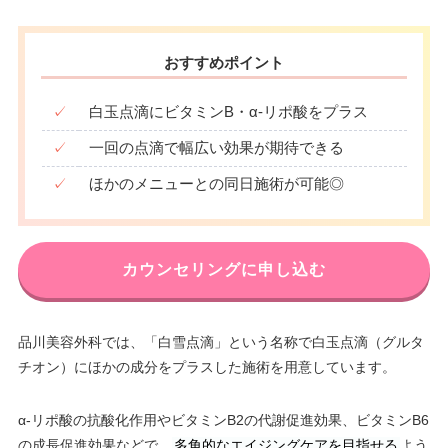
20：00
20：00
20：00
20：00
20：00
20：00
20：00
20：00
おすすめポイント
✓
白玉点滴にビタミンB・α-リポ酸をプラス
✓
一回の点滴で幅広い効果が期待できる
✓
ほかのメニューとの同日施術が可能◎
カウンセリングに申し込む
品川美容外科では、「白雪点滴」という名称で白玉点滴（グルタ
チオン）にほかの成分をプラスした施術を用意しています。
α-リポ酸の抗酸化作用やビタミンB2の代謝促進効果、ビタミンB6
の成長促進効果などで、
多角的なエイジングケアを目指せる
よう