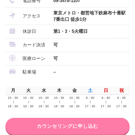
電話番号
09-3478-1107
東京メトロ・都営地下鉄麻布十番駅
アクセス
7番出口 徒歩1分
休診日
第1・3・5火曜日
カード決済
可
医療ローン
可
駐車場
–
月
火
水
木
金
土
日
祝
10：30
10：30
10：30
10：30
10：30
9：30
9：30
9：30
∣
∣
∣
∣
∣
∣
∣
∣
18：30
18：30
18：30
18：30
18：30
17：30
17：30
17：30
カウンセリングに申し込む