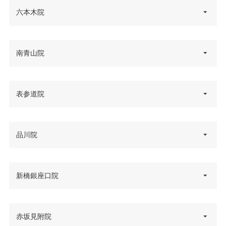
六本木院
東京都港区六本木6丁目1-24 ラピ
南青山院
住所
ロス六本木 8F
電話番号
0120-490-089
東京都港区南青山5-6-26 青山246
表参道院
住所
東京メトロ・都営地下鉄六本木
ビル 8F
アクセス
駅3番出口 徒歩1分
電話番号
0120-487-101
東京都港区北青山3-11-7 AOビル
品川院
休診日
不定休
住所
東京メトロ表参道駅B3出口 徒歩
7F
アクセス
VISA/Master/JCB/American Ex
30秒
電話番号
0120-489-660
press/DC/Diners/銀聯/NICOS/ト
カード決
東京都港区港南2丁目4-3 三和港
新橋銀座口院
休診日
月曜日・木曜日
ヨタTS3/楽天カード/MUFG(UF
住所
済
東京メトロ表参道駅B2出口 徒歩
南ビル 3F
J)/UC/Discover/オリコ/アプラス/
アクセス
VISA/Master/JCB/American Ex
1分
デビットカード
電話番号
0120-765-999
press/DC/Diners/銀聯/NICOS/ト
カード決
医療ロー
東京都港区新橋1丁目12-9 A-PLA
赤坂見附院
休診日
不定休
ヨタTS3/楽天カード/MUFG(UF
住所
可
済