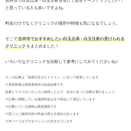
吉祥寺で白玉点滴・白玉注射を受けて肌をトーンアップしたい！
と思っている人も多いですよね。
料金だけでなくクリニックの場所や特徴も気になるでしょう。
そこで
吉祥寺でおすすめしたい白玉点滴・白玉注射の受けられる
クリニック
をまとめました！
いろいろなクリニックを比較して参考にしてみてくださいね♪
※この記事は「医療広告ガイドライン」に沿って執筆しています。
※美容医療は保険適用外の自由診療です。
効果とリスクのバランスに納得した上で、自分に合った治療を選びましょう。
※記事に掲載している施術料金は全て税込にて表記しています
※記載している価格は最低価格です
※院ごとに施術内容や料金の異なる場合があります
※本ページはプロモーションが含まれています