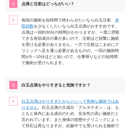
点滴と注射はどっちがいい？
毎回の施術を短時間で終わらせたいなら白玉注射、
来
院回数
を少なくしたいなら白玉点滴がおすすめです。
点滴は一回約30分の時間がかかりますが、一度に摂取
できる有効成分の量が多いので、注射ほど頻繁に施術
を受ける必要がありません。一方で注射はこまめにク
リニックへ足を運ぶ必要があるものの、一回の施術時
間が5～10分ほどと短いので、仕事帰りなどの短時間
で施術が受けられます。
白玉点滴をやりすぎると危険ですか？
白玉点滴はやりすぎたからといって危険な施術ではあ
りません
。白玉点滴の主成分「グルタチオン」は、も
ともと体内にある成分のため、安全性の高い施術だと
言われています。また身体の状態やクリニックによっ
て対応は異なりますが、妊娠中でも受けられる施術で