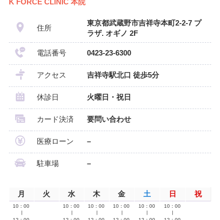
K FORCE CLINIC 本院
東京都武蔵野市吉祥寺本町2-2-7 プ
住所
ラザ. オギノ 2F
電話番号
0423-23-6300
アクセス
吉祥寺駅北口 徒歩5分
休診日
火曜日・祝日
カード決済
要問い合わせ
医療ローン
–
駐車場
–
月
火
水
木
金
土
日
祝
10：00
10：00
10：00
10：00
10：00
10：00
∣
∣
∣
∣
∣
∣
12：00
12：00
12：00
12：00
12：00
12：00