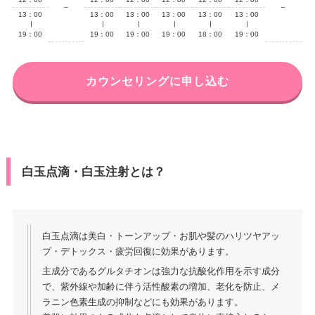
–
–
13：00
13：00
13：00
13：00
13：00
13：00
∣
∣
∣
∣
∣
∣
19：00
19：00
19：00
19：00
18：00
19：00
カウンセリングに申し込む
白玉点滴・白玉注射とは？
白玉点滴は美白・トーンアップ・お肌や髪のハリツヤアッ
プ・デトックス・疲労回復に効果があります。
主成分であるグルタチオンは強⼒な抗酸化作⽤を⽰す成分
で、紫外線や加齢に伴う活性酸素の増加、⽼化を防⽌、メ
ラニン⾊素⽣成の抑制などにも効果があります。