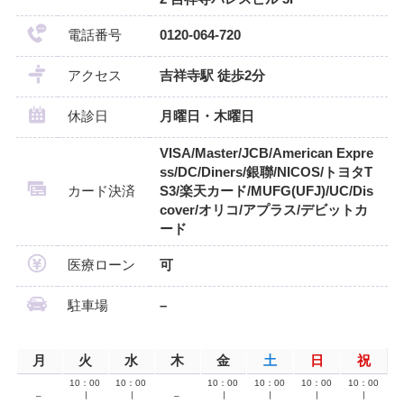
電話番号
0120-064-720
アクセス
吉祥寺駅 徒歩2分
休診日
月曜日・木曜日
VISA/Master/JCB/American Expre
ss/DC/Diners/銀聯/NICOS/トヨタT
カード決済
S3/楽天カード/MUFG(UFJ)/UC/Dis
cover/オリコ/アプラス/デビットカ
ード
医療ローン
可
駐車場
–
月
火
水
木
金
土
日
祝
10：00
10：00
10：00
10：00
10：00
10：00
–
∣
∣
–
∣
∣
∣
∣