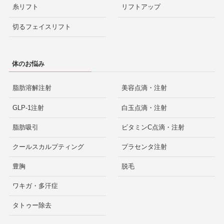
糸リフト
リフトアップ
切るフェイスリフト
体のお悩み
脂肪溶解注射
美容点滴・注射
GLP-1注射
白玉点滴・注射
脂肪吸引
ビタミンC点滴・注射
クールスカルプティング
プラセンタ注射
豊胸
脱毛
ワキガ・多汗症
タトゥー除去