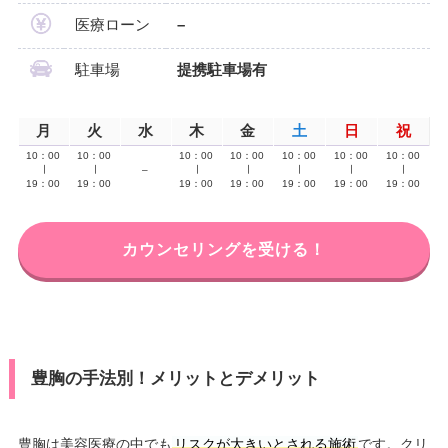
医療ローン
–
駐車場
提携駐車場有
月
火
水
木
金
土
日
祝
10：00
10：00
10：00
10：00
10：00
10：00
10：00
∣
∣
–
∣
∣
∣
∣
∣
19：00
19：00
19：00
19：00
19：00
19：00
19：00
カウンセリングを受ける！
豊胸の手法別！メリットとデメリット
豊胸は美容医療の中でも
リスクが大きいとされる施術
です。クリ