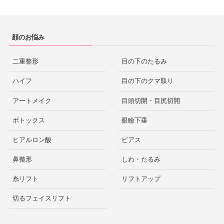
顔のお悩み
二重整形
目の下のたるみ
ハイフ
目の下のクマ取り
アートメイク
目頭切開・目尻切開
ボトックス
眼瞼下垂
ヒアルロン酸
ピアス
鼻整形
しわ・たるみ
糸リフト
リフトアップ
切るフェイスリフト