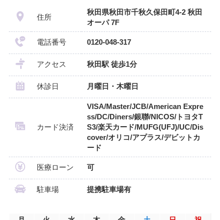
秋田県秋田市千秋久保田町4-2 秋田
住所
オーパ 7F
電話番号
0120-048-317
アクセス
秋田駅 徒歩1分
休診日
月曜日・木曜日
VISA/Master/JCB/American Expre
ss/DC/Diners/銀聯/NICOS/トヨタT
カード決済
S3/楽天カード/MUFG(UFJ)/UC/Dis
cover/オリコ/アプラス/デビットカ
ード
医療ローン
可
駐車場
提携駐車場有
月
火
水
木
金
土
日
祝