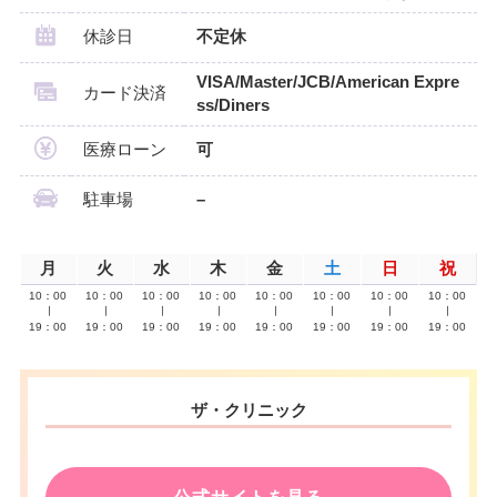
休診日
不定休
VISA/Master/JCB/American Expre
カード決済
ss/Diners
医療ローン
可
駐車場
–
月
火
水
木
金
土
日
祝
10：00
10：00
10：00
10：00
10：00
10：00
10：00
10：00
∣
∣
∣
∣
∣
∣
∣
∣
19：00
19：00
19：00
19：00
19：00
19：00
19：00
19：00
ザ・クリニック