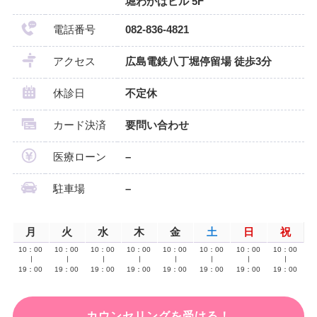
堀わかばビル 5F
電話番号
082-836-4821
アクセス
広島電鉄八丁堀停留場 徒歩3分
休診日
不定休
カード決済
要問い合わせ
医療ローン
–
駐車場
–
月
火
水
木
金
土
日
祝
10：00
10：00
10：00
10：00
10：00
10：00
10：00
10：00
∣
∣
∣
∣
∣
∣
∣
∣
19：00
19：00
19：00
19：00
19：00
19：00
19：00
19：00
カウンセリングを受ける！