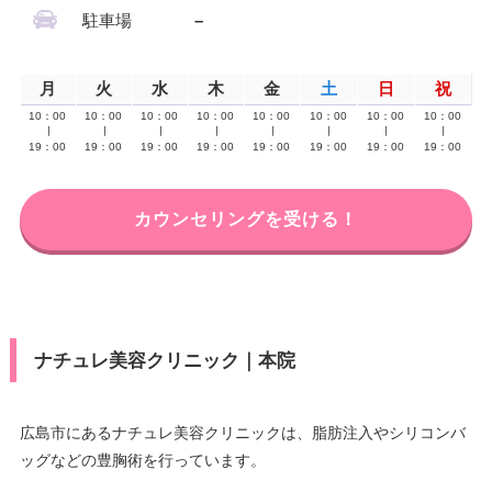
駐車場
–
月
火
水
木
金
土
日
祝
10：00
10：00
10：00
10：00
10：00
10：00
10：00
10：00
∣
∣
∣
∣
∣
∣
∣
∣
19：00
19：00
19：00
19：00
19：00
19：00
19：00
19：00
カウンセリングを受ける！
ナチュレ美容クリニック｜本院
広島市にあるナチュレ美容クリニックは、脂肪注入やシリコンバ
ッグなどの豊胸術を行っています。