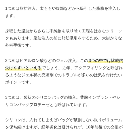
1つめは脂肪注入。太ももや腹部などから吸引した脂肪を注入し
ます。
採取した脂肪からさらに不純物を取り除く工程をはさむクリニッ
クもあります。脂肪注入の前に脂肪吸引をするため、大掛かりな
外科手術です。
2つめはヒアルロン酸などのジェル注入。この
3つの中では比較的
受けやすいといえる
でしょう。近年、アクアフィリングと呼ばれ
るようなジェル状の充填剤でのトラブルが多いのは気を付けたい
ポイントです。
3つめは、袋状のシリコンバッグの挿入。豊胸インプラントやシ
リコンバッグプロテーゼとも呼ばれています。
シリコンは、入れてしまえばバッグが破損しない限りボリューム
を保ち続けますが、経年劣化は避けられず、10年前後での交換が