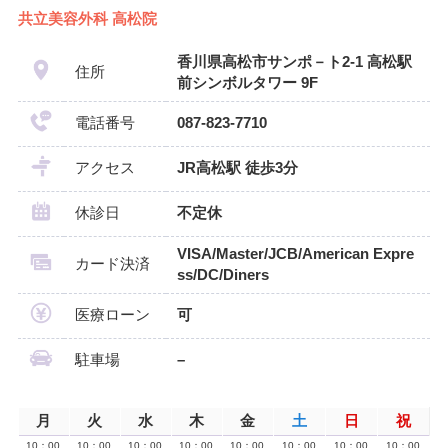
共立美容外科 高松院
香川県高松市サンポ－ト2-1 高松駅
住所
前シンボルタワー 9F
電話番号
087-823-7710
アクセス
JR高松駅 徒歩3分
休診日
不定休
VISA/Master/JCB/American Expre
カード決済
ss/DC/Diners
医療ローン
可
駐車場
–
月
火
水
木
金
土
日
祝
10：00
10：00
10：00
10：00
10：00
10：00
10：00
10：00