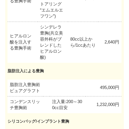
る豊胸手術
トアリング
“エムエルエ
フワン”)
シンデレラ
豊胸(共立美
ヒアルロン
容外科がブ
80cc以上か
酸を注入す
2,640円
レンドした
ら/1ccあたり
る豊胸手術
ヒアルロン
酸)
脂肪注入による豊胸
脂肪注入豊胸術
495,000円
ピュアグラフト
コンデンスリッ
注入量:200～30
1,232,000円
チ豊胸術
0cc目安
シリコンバッグ/インプラント豊胸