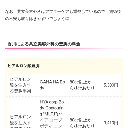
なお、共立美容外科はアフターケアも重視しているので、施術後
の不安も取り除きやすいでしょう◎
香川にある共立美容外科の豊胸の料金
ヒアルロン酸豊胸
ヒアルロン
GANA HA Bo
80cc以上か
酸を注入す
5,390円
dy
ら/1ccあたり
る豊胸手術
HYA corp Bo
dy Contourin
g “MLF1”(ハ
ヒアルロン
イア コープ
80cc以上か
酸を注入す
3,410円
ボディ コン
ら/1ccあたり