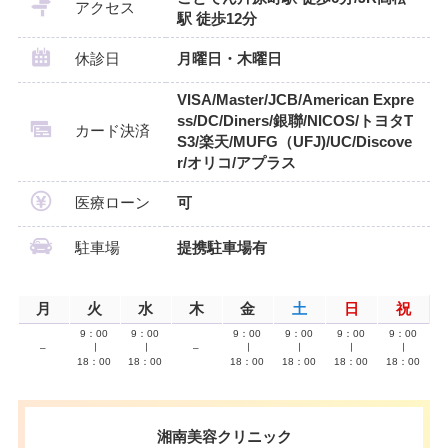
アクセス
駅 徒歩12分
休診日
月曜日・木曜日
VISA/Master/JCB/American Expre
ss/DC/Diners/銀聯/NICOS/トヨタT
カード決済
S3/楽天/MUFG（UFJ)/UC/Discove
r/オリコ/アプラス
医療ローン
可
駐車場
提携駐車場有
月
火
水
木
金
土
日
祝
9：00
9：00
9：00
9：00
9：00
9：00
–
∣
∣
–
∣
∣
∣
∣
18：00
18：00
18：00
18：00
18：00
18：00
湘南美容クリニック