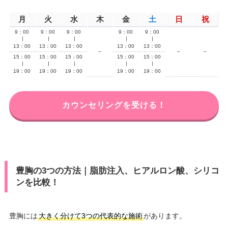
月
火
水
木
金
土
日
祝
9：00
9：00
9：00
9：00
9：00
∣
∣
∣
∣
∣
13：00
13：00
13：00
13：00
13：00
–
–
–
15：00
15：00
15：00
15：00
15：00
∣
∣
∣
∣
∣
19：00
19：00
19：00
19：00
19：00
カウンセリングを受ける！
豊胸の3つの方法｜脂肪注入、ヒアルロン酸、シリコ
ンを比較！
豊胸には
大きく分けて3つの代表的な施術
があります。