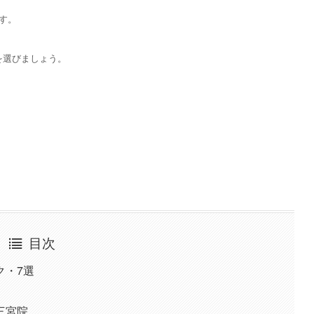
す。
を選びましょう。
目次
ク・7選
三宮院