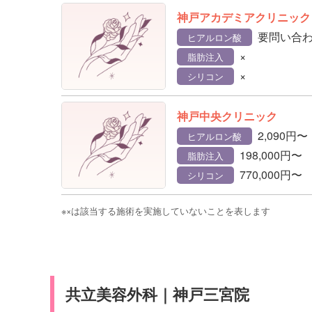
神戸アカデミアクリニック
要問い合
ヒアルロン酸
×
脂肪注入
×
シリコン
神戸中央クリニック
2,090円〜
ヒアルロン酸
198,000円〜
脂肪注入
770,000円〜
シリコン
※×は該当する施術を実施していないことを表します
共立美容外科｜神戸三宮院