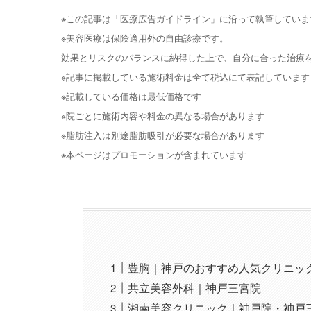
※この記事は「医療広告ガイドライン」に沿って執筆していま
※美容医療は保険適用外の自由診療です。
効果とリスクのバランスに納得した上で、自分に合った治療
※記事に掲載している施術料金は全て税込にて表記しています
※記載している価格は最低価格です
※院ごとに施術内容や料金の異なる場合があります
※脂肪注入は別途脂肪吸引が必要な場合があります
※本ページはプロモーションが含まれています
豊胸｜神戸のおすすめ人気クリニッ
共立美容外科｜神戸三宮院
湘南美容クリニック｜神戸院・神戸