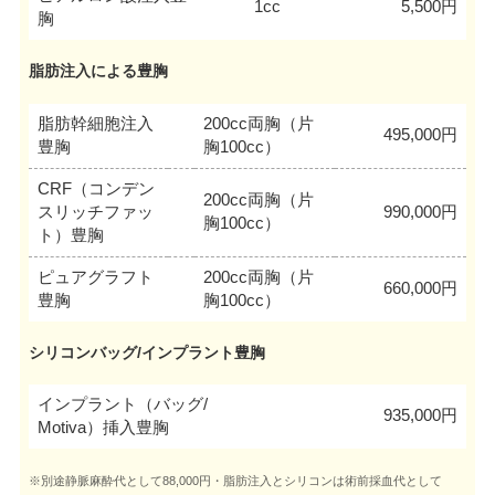
1cc
5,500円
胸
脂肪注入による豊胸
脂肪幹細胞注入
200cc両胸（片
495,000円
豊胸
胸100cc）
CRF（コンデン
200cc両胸（片
スリッチファッ
990,000円
胸100cc）
ト）豊胸
ピュアグラフト
200cc両胸（片
660,000円
豊胸
胸100cc）
シリコンバッグ/インプラント豊胸
インプラント（バッグ/
935,000円
Motiva）挿入豊胸
※別途静脈麻酔代として88,000円・脂肪注入とシリコンは術前採血代として