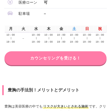
医療ローン
可
駐車場
–
月
火
水
木
金
土
日
祝
10：00
10：00
10：00
10：00
10：00
10：00
10：00
∣
–
∣
∣
∣
∣
∣
∣
19：00
19：00
19：00
19：00
19：00
19：00
19：00
カウンセリングを受ける！
豊胸の手法別！メリットとデメリット
豊胸は美容医療の中でも
リスクが大きいとされる施術
です。クリ