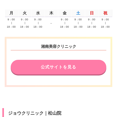
月
火
水
木
金
土
日
祝
9：00
9：00
9：00
9：00
9：00
9：00
9：00
∣
∣
∣
–
∣
∣
∣
∣
18：00
18：00
18：00
18：00
18：00
18：00
18：00
湘南美容クリニック
公式サイトを見る
ジョウクリニック｜松山院