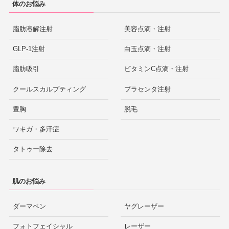
体のお悩み
脂肪溶解注射
美容点滴・注射
GLP-1注射
白玉点滴・注射
脂肪吸引
ビタミンC点滴・注射
クールスカルプティング
プラセンタ注射
豊胸
脱毛
ワキガ・多汗症
タトゥー除去
肌のお悩み
ダーマペン
ヤグレーザー
フォトフェイシャル
レーザー