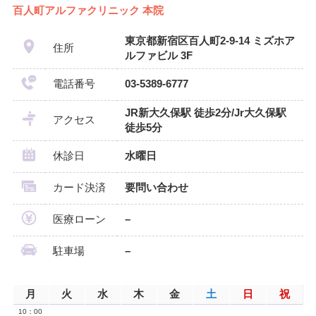
百人町アルファクリニック 本院
東京都新宿区百人町2-9-14 ミズホア
住所
ルファビル 3F
電話番号
03-5389-6777
JR新大久保駅 徒歩2分/Jr大久保駅
アクセス
徒歩5分
休診日
水曜日
カード決済
要問い合わせ
医療ローン
–
駐車場
–
月
火
水
木
金
土
日
祝
10：00