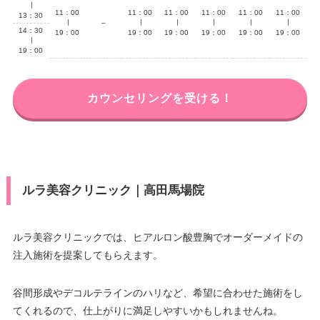
∣
11：00
11：00
11：00
11：00
11：00
11：00
13：30
∣
–
∣
∣
∣
∣
∣
14：30
19：00
19：00
19：00
19：00
19：00
19：00
∣
19：00
カウンセリングを受ける！
ルラ美容クリニック｜高田馬場院
ルラ美容クリニックでは、ヒアルロン酸豊胸でオーダーメイドの
注入施術を提案してもらえます。
谷間形成やデコルテラインのハリなど、希望に合わせた施術をし
てくれるので、仕上がりに満足しやすいかもしれませんね。