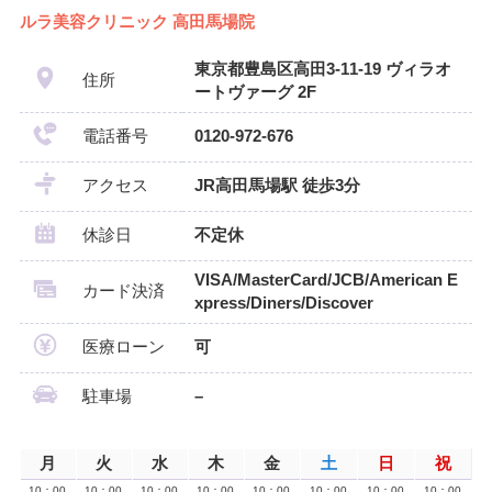
ルラ美容クリニック 高田馬場院
東京都豊島区高田3-11-19 ヴィラオ
住所
ートヴァーグ 2F
電話番号
0120-972-676
アクセス
JR高田馬場駅 徒歩3分
休診日
不定休
VISA/MasterCard/JCB/American E
カード決済
xpress/Diners/Discover
医療ローン
可
駐車場
–
月
火
水
木
金
土
日
祝
10：00
10：00
10：00
10：00
10：00
10：00
10：00
10：00