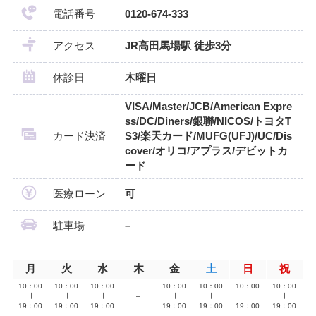
電話番号
0120-674-333
アクセス
JR高田馬場駅 徒歩3分
休診日
木曜日
VISA/Master/JCB/American Expre
ss/DC/Diners/銀聯/NICOS/トヨタT
カード決済
S3/楽天カード/MUFG(UFJ)/UC/Dis
cover/オリコ/アプラス/デビットカ
ード
医療ローン
可
駐車場
–
月
火
水
木
金
土
日
祝
10：00
10：00
10：00
10：00
10：00
10：00
10：00
∣
∣
∣
–
∣
∣
∣
∣
19：00
19：00
19：00
19：00
19：00
19：00
19：00