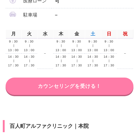
医療ローン
可
駐車場
–
月
火
水
木
金
土
日
祝
9：30
9：30
9：30
9：30
9：30
9：30
∣
∣
∣
∣
∣
∣
13：00
13：00
13：00
13：00
13：00
13：00
–
–
14：30
14：30
14：30
14：30
14：30
14：30
∣
∣
∣
∣
∣
∣
17：30
17：30
17：30
17：30
17：30
17：30
カウンセリングを受ける！
百人町アルファクリニック｜本院