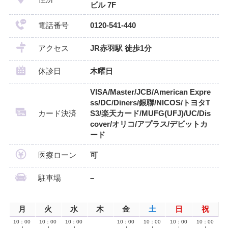
ビル 7F
電話番号
0120-541-440
アクセス
JR赤羽駅 徒歩1分
休診日
木曜日
VISA/Master/JCB/American Expre
ss/DC/Diners/銀聯/NICOS/トヨタT
カード決済
S3/楽天カード/MUFG(UFJ)/UC/Dis
cover/オリコ/アプラス/デビットカ
ード
医療ローン
可
駐車場
–
月
火
水
木
金
土
日
祝
10：00
10：00
10：00
10：00
10：00
10：00
10：00