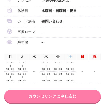
アクセス
JR赤羽駅 徒歩6分
休診日
水曜日・日曜日・祝日
カード決済
要問い合わせ
医療ローン
–
駐車場
–
月
火
水
木
金
土
日
祝
9：30
9：30
9：30
9：30
9：30
∣
∣
∣
∣
∣
13：00
13：00
13：00
13：00
13：00
–
–
–
14：30
14：30
14：30
14：30
14：30
∣
∣
∣
∣
∣
19：00
19：00
19：00
19：00
19：00
カウンセリングに申し込む