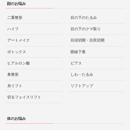
顔のお悩み
二重整形
目の下のたるみ
ハイフ
目の下のクマ取り
アートメイク
目頭切開・目尻切開
ボトックス
眼瞼下垂
ヒアルロン酸
ピアス
鼻整形
しわ・たるみ
糸リフト
リフトアップ
切るフェイスリフト
体のお悩み