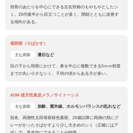
頬骨のあたりを中心にできる左右対称のもやもやとしたシ
ミ。20代後半から目立つことが多く、閉経とともに改善す
る傾向がある。
雀卵斑（そばかす）
遺伝など
主な原因
目の下から頬骨にかけて、鼻を中心に複数できる5ｍｍ程度
までの丸い小さなシミ。子供の頃からある方が多い。
ADM 後天性真皮メラノサイトーシス
加齢、紫外線、ホルモンバランスの乱れなど
主な原因
別名、両側性太田母斑様色素斑。20歳以降に両側の頬にグ
レーがかったそばかすより少し大きめのシミ（正確にはア
ザ）で、真皮内にできることが特徴。