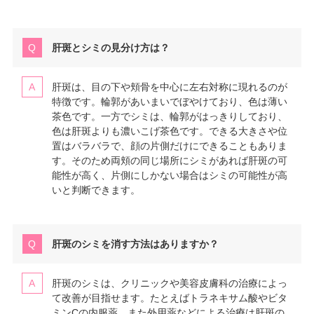
肝斑とシミの見分け方は？
肝斑は、目の下や頬骨を中心に左右対称に現れるのが
特徴です。輪郭があいまいでぼやけており、色は薄い
茶色です。一方でシミは、輪郭がはっきりしており、
色は肝斑よりも濃いこげ茶色です。できる大きさや位
置はバラバラで、顔の片側だけにできることもありま
す。そのため両頬の同じ場所にシミがあれば肝斑の可
能性が高く、片側にしかない場合はシミの可能性が高
いと判断できます。
肝斑のシミを消す方法はありますか？
肝斑のシミは、クリニックや美容皮膚科の治療によっ
て改善が目指せます。たとえばトラネキサム酸やビタ
ミンCの内服薬、また外用薬などによる治療は肝斑の