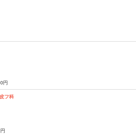
00円
皮フ科
0円