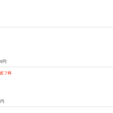
00円
皮フ科
0円