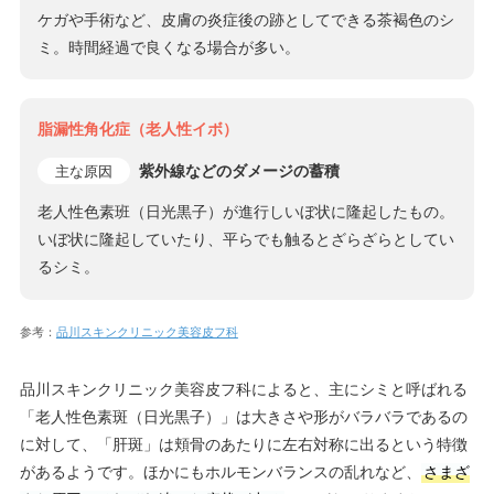
ケガや手術など、皮膚の炎症後の跡としてできる茶褐色のシ
ミ。時間経過で良くなる場合が多い。
脂漏性角化症（老人性イボ）
紫外線などのダメージの蓄積
主な原因
老人性色素班（日光黒子）が進行しいぼ状に隆起したもの。
いぼ状に隆起していたり、平らでも触るとざらざらとしてい
るシミ。
参考：
品川スキンクリニック美容皮フ科
品川スキンクリニック美容皮フ科によると、主にシミと呼ばれる
「老人性色素斑（日光黒子）」は大きさや形がバラバラであるの
に対して、「肝斑」は頬骨のあたりに左右対称に出るという特徴
があるようです。ほかにもホルモンバランスの乱れなど、
さまざ