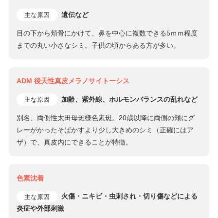
遺伝など
主な原因
目の下から頬骨にかけて、鼻を中心に複数できる5ｍｍ程度
までの丸い小さなシミ。子供の頃からある方が多い。
ADM 後天性真皮メラノサイトーシス
加齢、紫外線、ホルモンバランスの乱れなど
主な原因
別名、両側性太田母斑様色素斑。20歳以降に両側の頬にグ
レーがかったそばかすより少し大きめのシミ（正確にはア
ザ）で、真皮内にできることが特徴。
色素沈着
火傷・ニキビ・虫刺され・切り傷などによる
主な原因
炎症や外部刺激