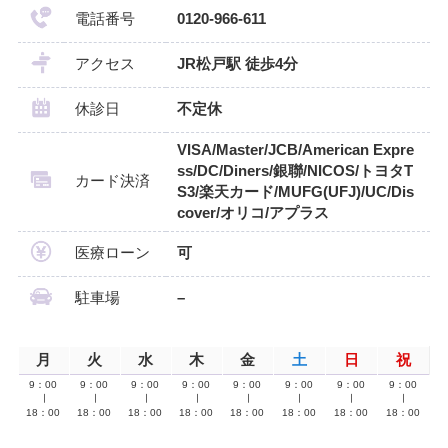
電話番号
0120-966-611
アクセス
JR松戸駅 徒歩4分
休診日
不定休
VISA/Master/JCB/American Expre
ss/DC/Diners/銀聯/NICOS/トヨタT
カード決済
S3/楽天カード/MUFG(UFJ)/UC/Dis
cover/オリコ/アプラス
医療ローン
可
駐車場
–
月
火
水
木
金
土
日
祝
9：00
9：00
9：00
9：00
9：00
9：00
9：00
9：00
∣
∣
∣
∣
∣
∣
∣
∣
18：00
18：00
18：00
18：00
18：00
18：00
18：00
18：00