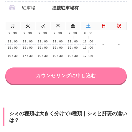
駐車場
提携駐車場有
月
火
水
木
金
土
日
祝
9：30
9：30
9：30
9：30
9：30
9：00
∣
∣
∣
∣
∣
∣
13：00
13：00
13：00
13：00
13：00
13：00
–
–
15：00
15：00
15：00
15：00
15：00
15：00
∣
∣
∣
∣
∣
∣
19：30
17：30
19：30
19：30
19：30
17：30
カウンセリングに申し込む
シミの種類は大きく分けて6種類｜シミと肝斑の違い
は？