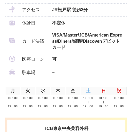
アクセス
JR松戸駅 徒歩3分
休診日
不定休
VISA/Master/JCB/American Expre
カード決済
ss/Diners/銀聯/Discover/デビット
カード
医療ローン
可
駐車場
–
月
火
水
木
金
土
日
祝
10：00
10：00
10：00
10：00
10：00
10：00
10：00
10：00
∣
∣
∣
∣
∣
∣
∣
∣
19：00
19：00
19：00
19：00
19：00
19：00
19：00
19：00
TCB東京中央美容外科