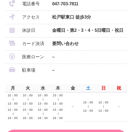
電話番号
047-703-7811
アクセス
松戸駅東口 徒歩3分
休診日
金曜日・第2・3・4・5日曜日・祝日
カード決済
要問い合わせ
医療ローン
–
駐車場
–
月
火
水
木
金
土
日
祝
10：00
10：00
10：00
10：00
∣
∣
∣
∣
10：00
10：00
13：00
13：00
13：00
13：00
–
∣
∣
–
15：00
15：00
15：00
15：00
14：00
14：00
∣
∣
∣
∣
18：00
18：00
18：00
18：00