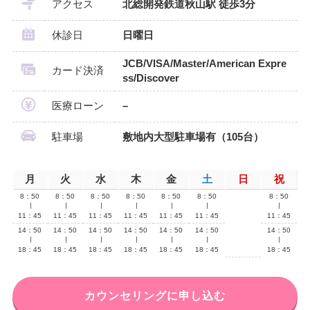
アクセス
北総開発鉄道秋山駅 徒歩3分
休診日
日曜日
JCB/VISA/Master/American Expre
カード決済
ss/Discover
医療ローン
–
駐車場
敷地内大型駐車場有（105台）
月
火
水
木
金
土
日
祝
8：50
8：50
8：50
8：50
8：50
8：50
8：50
∣
∣
∣
∣
∣
∣
∣
11：45
11：45
11：45
11：45
11：45
11：45
11：45
14：50
14：50
14：50
14：50
14：50
14：50
14：50
∣
∣
∣
∣
∣
∣
∣
18：45
18：45
18：45
18：45
18：45
18：45
18：45
カウンセリングに申し込む