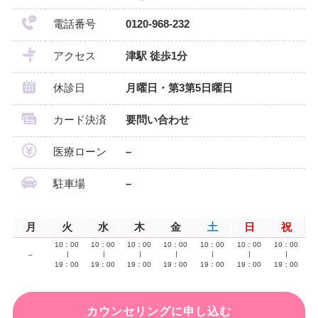
電話番号
0120-968-232
アクセス
津駅 徒歩1分
休診日
月曜日・第3第5日曜日
カード決済
要問い合わせ
医療ローン
–
駐車場
–
月
火
水
木
金
土
日
祝
10：00
10：00
10：00
10：00
10：00
10：00
10：00
–
∣
∣
∣
∣
∣
∣
∣
19：00
19：00
19：00
19：00
19：00
19：00
19：00
カウンセリングに申し込む