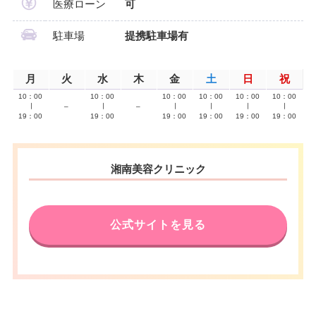
医療ローン
可
駐車場
提携駐車場有
月
火
水
木
金
土
日
祝
10：00
10：00
10：00
10：00
10：00
10：00
∣
–
∣
–
∣
∣
∣
∣
19：00
19：00
19：00
19：00
19：00
19：00
湘南美容クリニック
公式サイトを見る