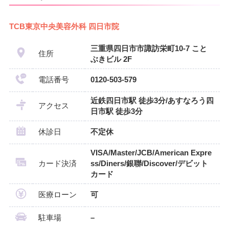
TCB東京中央美容外科 四日市院
三重県四日市市諏訪栄町10-7 こと
住所
ぶきビル 2F
電話番号
0120-503-579
近鉄四日市駅 徒歩3分/あすなろう四
アクセス
日市駅 徒歩3分
休診日
不定休
VISA/Master/JCB/American Expre
カード決済
ss/Diners/銀聯/Discover/デビット
カード
医療ローン
可
駐車場
–