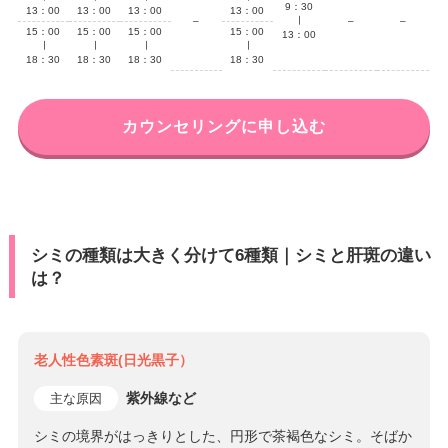
9：30
13：00
13：00
13：00
13：00
–
∣
–
–
15：00
15：00
15：00
15：00
13：00
∣
∣
∣
∣
18：30
18：30
18：30
18：30
カウンセリングに申し込む
シミの種類は大きく分けて6種類｜シミと肝斑の違い
は？
老人性色素斑(日光黒子）
紫外線など
主な原因
シミの境界がはっきりとした、円形で茶褐色なシミ。そばか