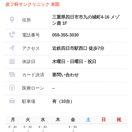
皮フ科サンクリニック 本院
三重県四日市市九の城町4-16 メゾ
住所
ン鹿 1F
電話番号
059-355-3030
アクセス
近鉄四日市駅西口 徒歩7分
休診日
木曜日・日曜日・祝日
カード決済
要問い合わせ
医療ローン
–
駐車場
有（10台）
月
火
水
木
金
土
日
祝
9：30
9：30
9：30
9：30
∣
∣
∣
∣