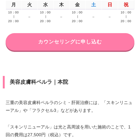
月
火
水
木
金
土
日
祝
10：00
10：00
10：00
10：00
∣
–
∣
–
∣
–
–
∣
20：00
20：00
20：00
20：00
カウンセリングに申し込む
美容皮膚科ペルラ｜本院
三重の美容皮膚科ペルラのシミ・肝斑治療には、「スキンリニュ
ーアル」や「フラクセル3」などがあります。
「スキンリニューアル」は光と高周波を用いた施術のことで、1
回の費用は27,500円（税込）です。