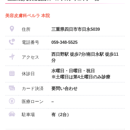
美容皮膚科ペルラ 本院
住所
三重県四日市市日永5039
電話番号
059-348-5525
西日野駅 徒歩7分/南日永駅 徒歩11
アクセス
分
水曜日・日曜日・祝日
休診日
※土曜日は第4土曜日のみ診療
カード決済
要問い合わせ
医療ローン
–
駐車場
有（2台）