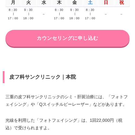
月
火
水
木
金
土
日
祝
8：30
9：30
8：30
9：30
8：30
∣
∣
–
∣
∣
∣
–
–
17：00
18：00
17：00
18：00
17：00
カウンセリングに申し込む
皮フ科サンクリニック｜本院
三重の皮フ科サンクリニックのシミ・肝斑治療には、「フォトフ
ェイシング」や「Qスイッチルビーレーザー」などがあります。
光線を利用した「フォトフェイシング」は、1回22,000円（税
込）で受けられますよ。