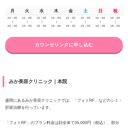
月
火
水
木
金
土
日
祝
10：00
10：00
10：00
10：00
10：00
10：00
10：00
10：00
∣
∣
∣
∣
∣
∣
∣
∣
19：00
19：00
19：00
19：00
19：00
19：00
18：00
18：00
カウンセリングに申し込む
みか美容クリニック｜本院
盛岡にあるみか美容クリニックでは、「フォトRF」などのシミ・
肝斑治療を行っています。
「フォトRF」のプラン料金は顔全体で35,000円（税込）、部分