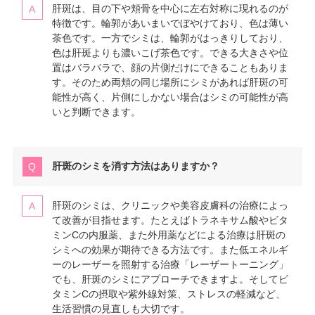
肝斑は、目の下や頬骨を中心に左右対称に現れるのが
特徴です。輪郭があいまいでぼやけており、色は薄い
茶色です。一方でシミは、輪郭がはっきりしており、
色は肝斑よりも濃いこげ茶色です。できる大きさや位
置はバラバラで、顔の片側だけにできることもありま
す。そのため両頬の同じ場所にシミがあれば肝斑の可
能性が高く、片側にしかない場合はシミの可能性が高
いと判断できます。
肝斑のシミを消す方法はありますか？
肝斑のシミは、クリニックや美容皮膚科の治療によっ
て改善が目指せます。たとえばトラネキサム酸やビタ
ミンCの内服薬、また外用薬などによる治療は肝斑の
シミへの効果が期待できる方法です。また低エネルギ
ーのレーザーを照射する治療「レーザートーニング」
でも、肝斑のシミにアプローチできますよ。そしてビ
タミンCの摂取や紫外線対策、ストレスの軽減など、
生活習慣の見直しも大切です。