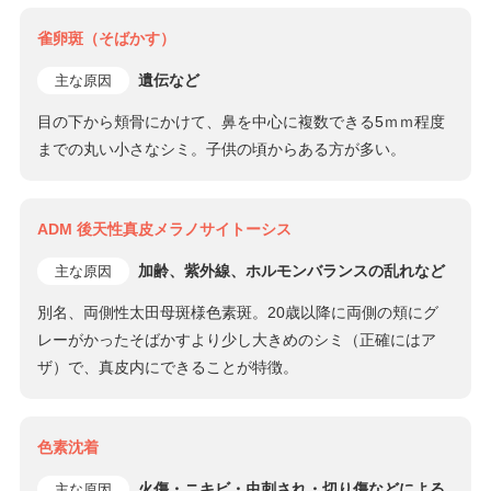
雀卵斑（そばかす）
遺伝など
主な原因
目の下から頬骨にかけて、鼻を中心に複数できる5ｍｍ程度
までの丸い小さなシミ。子供の頃からある方が多い。
ADM 後天性真皮メラノサイトーシス
加齢、紫外線、ホルモンバランスの乱れなど
主な原因
別名、両側性太田母斑様色素斑。20歳以降に両側の頬にグ
レーがかったそばかすより少し大きめのシミ（正確にはア
ザ）で、真皮内にできることが特徴。
色素沈着
火傷・ニキビ・虫刺され・切り傷などによる
主な原因