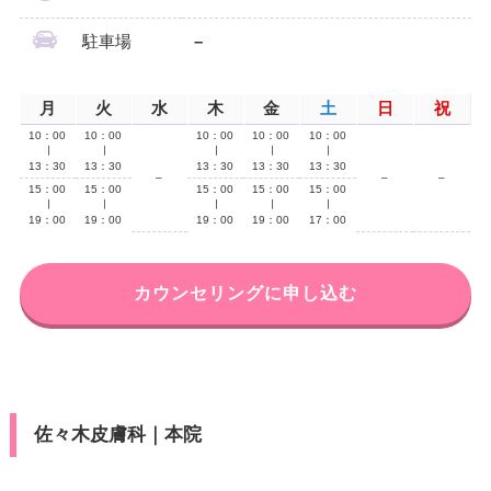
駐車場
–
月
火
水
木
金
土
日
祝
10：00
10：00
10：00
10：00
10：00
∣
∣
∣
∣
∣
13：30
13：30
13：30
13：30
13：30
–
–
–
15：00
15：00
15：00
15：00
15：00
∣
∣
∣
∣
∣
19：00
19：00
19：00
19：00
17：00
カウンセリングに申し込む
佐々木皮膚科｜本院