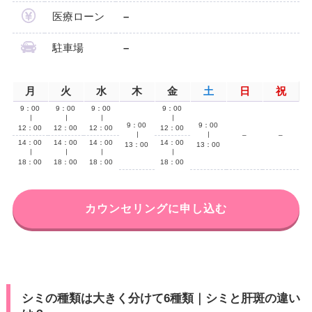
医療ローン
–
駐車場
–
月
火
水
木
金
土
日
祝
9：00
9：00
9：00
9：00
∣
∣
∣
∣
9：00
9：00
12：00
12：00
12：00
12：00
∣
∣
–
–
14：00
14：00
14：00
14：00
13：00
13：00
∣
∣
∣
∣
18：00
18：00
18：00
18：00
カウンセリングに申し込む
シミの種類は大きく分けて6種類｜シミと肝斑の違い