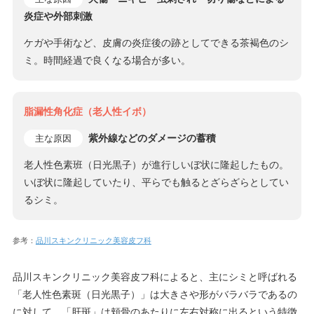
炎症や外部刺激
ケガや手術など、皮膚の炎症後の跡としてできる茶褐色のシ
ミ。時間経過で良くなる場合が多い。
脂漏性角化症（老人性イボ）
紫外線などのダメージの蓄積
主な原因
老人性色素班（日光黒子）が進行しいぼ状に隆起したもの。
いぼ状に隆起していたり、平らでも触るとざらざらとしてい
るシミ。
参考：
品川スキンクリニック美容皮フ科
品川スキンクリニック美容皮フ科によると、主にシミと呼ばれる
「老人性色素斑（日光黒子）」は大きさや形がバラバラであるの
に対して、「肝斑」は頬骨のあたりに左右対称に出るという特徴