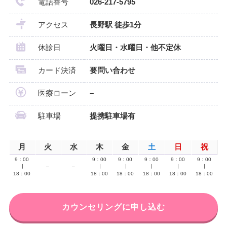
電話番号
026-217-5795
アクセス
長野駅 徒歩1分
休診日
火曜日・水曜日・他不定休
カード決済
要問い合わせ
医療ローン
–
駐車場
提携駐車場有
月
火
水
木
金
土
日
祝
9：00
9：00
9：00
9：00
9：00
9：00
∣
–
–
∣
∣
∣
∣
∣
18：00
18：00
18：00
18：00
18：00
18：00
カウンセリングに申し込む