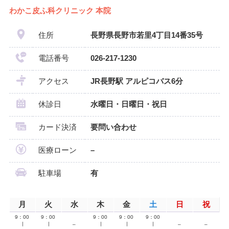
わかこ皮ふ科クリニック 本院
住所
長野県長野市若里4丁目14番35号
電話番号
026-217-1230
アクセス
JR長野駅 アルピコバス6分
休診日
水曜日・日曜日・祝日
カード決済
要問い合わせ
医療ローン
–
駐車場
有
月
火
水
木
金
土
日
祝
9：00
9：00
9：00
9：00
9：00
∣
∣
–
∣
∣
∣
–
–