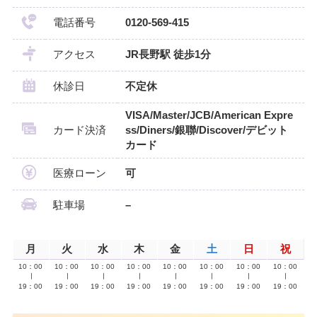
電話番号
0120-569-415
アクセス
JR長野駅 徒歩1分
休診日
不定休
VISA/Master/JCB/American Expre
カード決済
ss/Diners/銀聯/Discover/デビット
カード
医療ローン
可
駐車場
–
月
火
水
木
金
土
日
祝
10：00
10：00
10：00
10：00
10：00
10：00
10：00
10：00
∣
∣
∣
∣
∣
∣
∣
∣
19：00
19：00
19：00
19：00
19：00
19：00
19：00
19：00