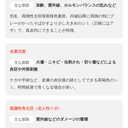
加齢、紫外線、ホルモンバランスの乱れなど
主な原因
別名、両側性太田母斑様色素斑。20歳以降に両側の頬にグ
レーがかったそばかすより少し大きめのシミ（正確にはア
ザ）で、真皮内にできることが特徴。
色素沈着
火傷・ニキビ・虫刺され・切り傷などによる
主な原因
炎症や外部刺激
ケガや手術など、皮膚の炎症後の跡としてできる茶褐色のシ
ミ。時間経過で良くなる場合が多い。
脂漏性角化症（老人性イボ）
紫外線などのダメージの蓄積
主な原因