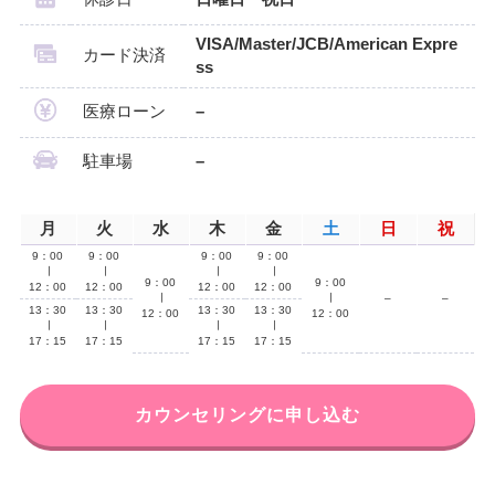
VISA/Master/JCB/American Expre
カード決済
ss
医療ローン
–
駐車場
–
月
火
水
木
金
土
日
祝
9：00
9：00
9：00
9：00
∣
∣
∣
∣
9：00
9：00
12：00
12：00
12：00
12：00
∣
∣
–
–
13：30
13：30
13：30
13：30
12：00
12：00
∣
∣
∣
∣
17：15
17：15
17：15
17：15
カウンセリングに申し込む