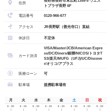
長野県長野市末広町1355-5 ウエス
住所
トプラザ長野 6F
電話番号
0120-966-677
アクセス
JR長野駅（善光寺口）直結
休診日
不定休
VISA/Master/JCB/American Expre
ss/DC/Diners/銀聯/NICOS/トヨタT
カード決済
S3/楽天/MUFG（UFJ)/UC/Discove
r/オリコ/アプラス
医療ローン
可
駐車場
提携駐車場有
月
火
水
木
金
土
日
祝
9：00
9：00
9：00
9：00
9：00
9：00
9：00
9：00
∣
∣
∣
∣
∣
∣
∣
∣