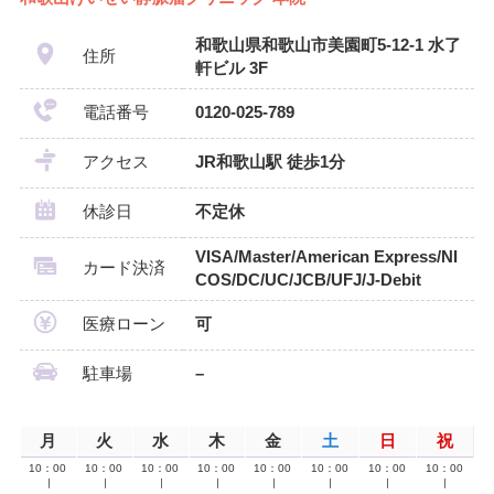
和歌山県和歌山市美園町5-12-1 水了
住所
軒ビル 3F
電話番号
0120-025-789
アクセス
JR和歌山駅 徒歩1分
休診日
不定休
VISA/Master/American Express/NI
カード決済
COS/DC/UC/JCB/UFJ/J-Debit
医療ローン
可
駐車場
–
月
火
水
木
金
土
日
祝
10：00
10：00
10：00
10：00
10：00
10：00
10：00
10：00
∣
∣
∣
∣
∣
∣
∣
∣