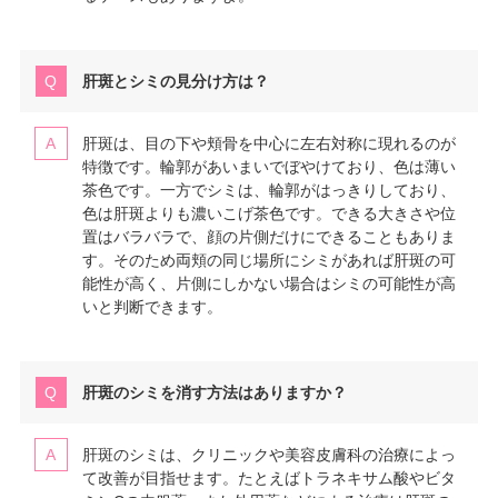
肝斑とシミの見分け方は？
肝斑は、目の下や頬骨を中心に左右対称に現れるのが
特徴です。輪郭があいまいでぼやけており、色は薄い
茶色です。一方でシミは、輪郭がはっきりしており、
色は肝斑よりも濃いこげ茶色です。できる大きさや位
置はバラバラで、顔の片側だけにできることもありま
す。そのため両頬の同じ場所にシミがあれば肝斑の可
能性が高く、片側にしかない場合はシミの可能性が高
いと判断できます。
肝斑のシミを消す方法はありますか？
肝斑のシミは、クリニックや美容皮膚科の治療によっ
て改善が目指せます。たとえばトラネキサム酸やビタ