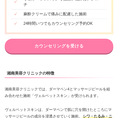
✓
チ
10：00
10：00
10：00
10：00
10：00
10：00
10：00
10：00
∣
∣
∣
∣
∣
∣
∣
∣
20：00
20：00
20：00
20：00
20：00
20：00
20：00
20：00
✓
麻酔クリームで痛みに配慮した施術
✓
24時間いつでもカウンセリング予約OK
カウンセリングを受ける
湘南美容クリニックの特徴
湘南美容クリニックでは、ダーマペン4とマッサージピールを組
み合わせた施術「ヴェルベットスキン」が受けられます。
ヴェルベットスキンは、ダーマペンで肌に穴を開けたところにマ
ッサージピールの成分を浸透させていく施術。
シワ・たるみ・ニ