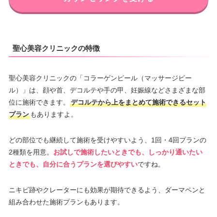
–
∣
∣
–
∣
∣
∣
∣
19：00
19：00
19：00
19：00
19：00
19：00
聖心美容クリニックの特徴
聖心美容クリニックの「コラーゲンピール（マッサージピー
ル）」は、顔や首、デコルテや手の甲、妊娠線などさまざまな部
位に施術できます。
デコルテから上をまとめて施術できるセット
プラン
もありますよ。
どの部位でも継続して施術を受けやすいよう、1回・4回プランの
2種類を用意。
お試しで施術したいときでも、しっかり通いたい
ときでも、自分に合うプランを選びやすい
ですね。
ニキビ跡やクレーターにも効果が期待できるよう、ダーマペンと
組み合わせた施術プランもあります。