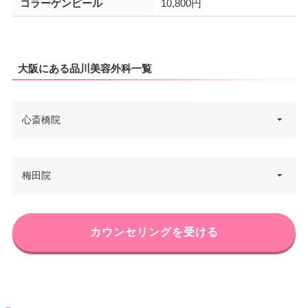
コラーゲンピール
10,800円
大阪にある品川美容外科一覧
心斎橋院
大阪府大阪市中央区南船場4-3-2
梅田院
住所
ヒューリック心斎橋ビル 8F
電話番号
0120-164-500
大阪府大阪市北区梅田1-11-4 大
カウンセリングを受ける
住所
大阪メトロ心斎橋駅1号・3号出
阪駅前第4ビル 6F
アクセス
口 徒歩5分
電話番号
0120-260-400
休診日
不定休
JR大阪駅中央改札口 徒歩7分/JR