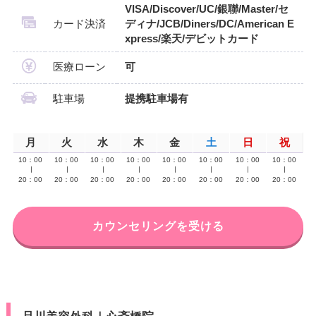
VISA/Discover/UC/銀聯/Master/セ
カード決済
ディナ/JCB/Diners/DC/American E
xpress/楽天/デビットカード
医療ローン
可
駐車場
提携駐車場有
月
火
水
木
金
土
日
祝
10：00
10：00
10：00
10：00
10：00
10：00
10：00
10：00
∣
∣
∣
∣
∣
∣
∣
∣
20：00
20：00
20：00
20：00
20：00
20：00
20：00
20：00
カウンセリングを受ける