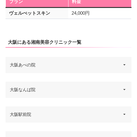
プラン
料金
ヴェルべットスキン
24,000円
大阪にある湘南美容クリニック一覧
大阪あべの院
大阪府大阪市阿倍野区阿倍野筋1
大阪なんば院
住所
-3-21 岸本ビル 8F あべのハルカ
ス隣り
大阪府大阪市中央区難波5-1-60
大阪駅前院
電話番号
0120-129-456
住所
スイスホテル南海大阪 6F
JR天王寺駅・大阪メトロ天王寺
電話番号
0120-553-302
アクセス
駅 徒歩2分/近鉄大阪阿部野橋駅