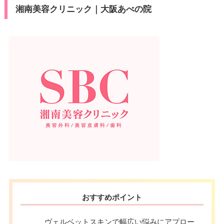
VISA/Discover/UC/銀聯/Master/
北新地駅東改札口 徒歩5分/阪神
湘南美容クリニック｜大阪あべの院
カード決
セディナ/JCB/Diners/DC/Ameri
梅田駅D-28出口 徒歩5分/阪急梅
済
can Express/楽天/デビットカー
田駅中央改札口 徒歩10分/地下鉄
アクセス
ド
御堂筋線梅田駅南改札口 徒歩5
分/地下鉄谷町線東梅田駅9番出口
医療ロー
徒歩3分/地下鉄四つ橋線西梅田駅
可
ン
7〜10番出口 徒歩5分
駐車場
–
休診日
不定休
VISA/Discover/UC/銀聯/Master/
月
火
水
木
金
土
日
祝
カード決
セディナ/JCB/Diners/DC/Ameri
10：00
10：00
10：00
10：00
10：00
10：00
10：00
10：00
済
can Express/楽天/デビットカー
∣
∣
∣
∣
∣
∣
∣
∣
ド
20：00
20：00
20：00
20：00
20：00
20：00
20：00
20：00
医療ロー
可
ン
駐車場
提携駐車場有
おすすめポイント
月
火
水
木
金
土
日
祝
ヴェルベットスキンで幅広い悩みにアプロー