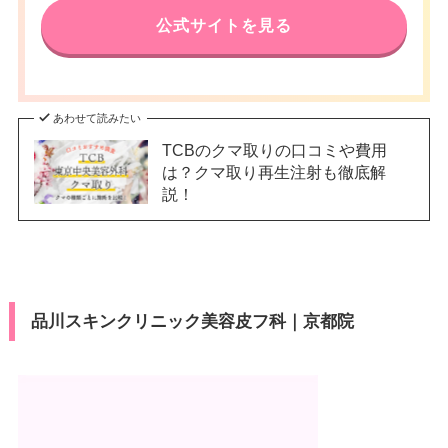
電話番号
0120-569-429
公式サイトを見る
休診日
不定休
アクセス
阪急烏丸駅 徒歩2分
カード決
JCB/VISA/Master/American Ex
済
press/Diners/Discover/銀聯
休診日
不定休
あわせて読みたい
医療ロー
可
ン
VISA/Master/JCB/American Ex
TCBのクマ取りの口コミや費用
カード決
press/Diners/銀聯/Discover/デ
は？クマ取り再生注射も徹底解
済
駐車場
–
ビットカード
説！
医療ロー
可
月
火
水
木
金
土
日
祝
ン
10：00
10：00
10：00
10：00
10：00
10：00
10：00
10：00
駐車場
–
∣
∣
∣
∣
∣
∣
∣
∣
19：00
19：00
19：00
19：00
19：00
19：00
19：00
19：00
品川スキンクリニック美容皮フ科｜京都院
月
火
水
木
金
土
日
祝
10：00
10：00
10：00
10：00
10：00
10：00
10：00
10：00
∣
∣
∣
∣
∣
∣
∣
∣
19：00
19：00
19：00
19：00
19：00
19：00
19：00
19：00