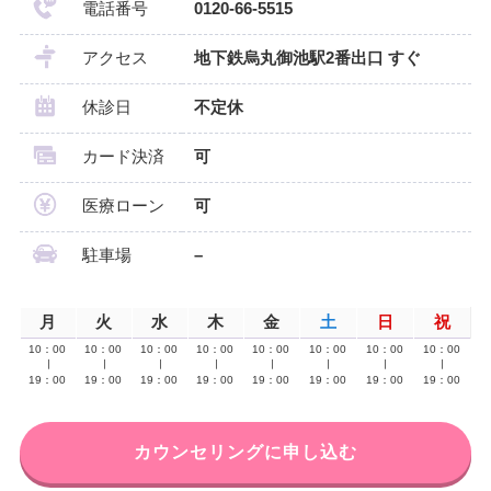
電話番号
0120-66-5515
アクセス
地下鉄烏丸御池駅2番出口 すぐ
休診日
不定休
カード決済
可
医療ローン
可
駐車場
–
月
火
水
木
金
土
日
祝
10：00
10：00
10：00
10：00
10：00
10：00
10：00
10：00
∣
∣
∣
∣
∣
∣
∣
∣
19：00
19：00
19：00
19：00
19：00
19：00
19：00
19：00
カウンセリングに申し込む