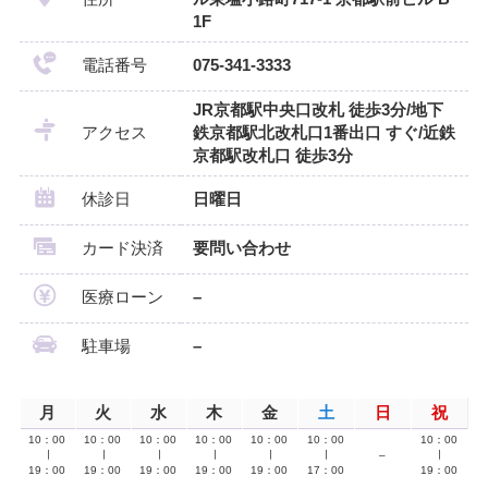
1F
電話番号
075-341-3333
JR京都駅中央口改札 徒歩3分/地下
アクセス
鉄京都駅北改札口1番出口 すぐ/近鉄
京都駅改札口 徒歩3分
休診日
日曜日
カード決済
要問い合わせ
医療ローン
–
駐車場
–
月
火
水
木
金
土
日
祝
10：00
10：00
10：00
10：00
10：00
10：00
10：00
∣
∣
∣
∣
∣
∣
–
∣
19：00
19：00
19：00
19：00
19：00
17：00
19：00