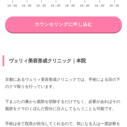
∣
∣
∣
∣
∣
∣
∣
∣
19：00
19：00
19：00
19：00
19：00
19：00
19：00
19：00
カウンセリングに申し込む
ヴェリィ美容形成クリニック｜本院
京都にあるヴェリィ美容形成クリニックでは、手術による目の下
のクマ取りを行っています。
下まぶたの裏から脂肪を切除するだけでなく、必要があればその
脂肪をクマのくぼんだ部分に注入してもらうことも可能です。
手術は全て院長が担当してくれるので、気になる人は一度診察を