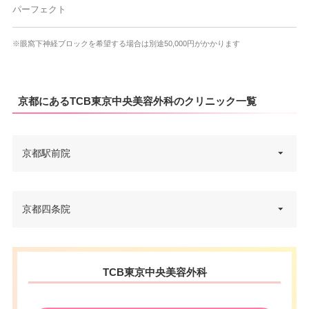
パーフェクト
※眼窩下神経ブロックを希望する場合は別途50,000円がかかります
京都にあるTCB東京中央美容外科のクリニック一覧
京都駅前院
京都府京都市下京区七条通烏丸
京都四条院
住所
東入真苧屋町195番地 福井ビル 6
F
京都府京都市下京区四条通東洞
電話番号
0120-197-230
TCB東京中央美容外科
住所
院東入立売西町66 京都証券ビル
5F
アクセス
京都駅東口 徒歩5分