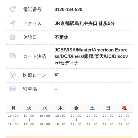
電話番号
0120-134-520
アクセス
JR京都駅烏丸中央口 徒歩5分
休診日
不定休
JCB/VISA/Master/American Expre
カード決済
ss/DC/Diners/銀聯/楽天/UC/Discov
er/セディナ
医療ローン
可
駐車場
–
月
火
水
木
金
土
日
祝
10：00
10：00
10：00
10：00
10：00
10：00
10：00
10：00
∣
∣
∣
∣
∣
∣
∣
∣
19：00
19：00
19：00
19：00
19：00
19：00
19：00
19：00