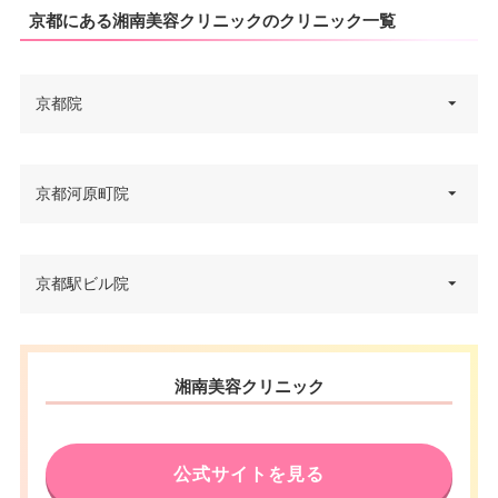
京都にある湘南美容クリニックのクリニック一覧
京都院
京都府京都市下京区立売東町12-
京都河原町院
住所
1
電話番号
0120-5489-64
京都府京都市下京区御旅町46番
京都駅ビル院
住所
地下鉄四条駅・阪急河原町駅 徒
地 寺内ノースサイドビル 4F
アクセス
歩3分
電話番号
0120-099-700
京都府京都市下京区烏丸通塩小
休診日
不定休
湘南美容クリニック
住所
路下る東塩小路町901 京都駅ビ
アクセス
阪急河原町駅 徒歩1分
JCB/VISA/Master/American Ex
ル 9F
カード決
press/DC/Diners/銀聯/NICOS/ト
休診日
月曜日・木曜日
電話番号
0120-037-260
済
ヨタTS3/楽天/MUFG/UC/Discov
公式サイトを見る
er/オリコ/アプラス
JCB/VISA/Master/American Ex