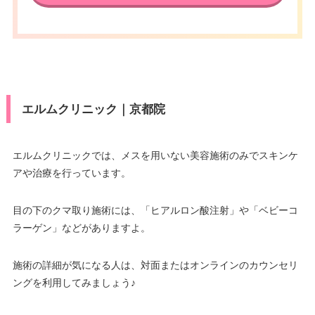
アクセス
京都駅 直結
カード決
press/DC/Diners/銀聯/NICOS/ト
医療ロー
可
済
ヨタTS3/楽天/MUFG/UC/Discov
ン
休診日
正月
er/オリコ/アプラス
駐車場
–
医療ロー
VISA/Master/JCB/American Ex
可
ン
press/DC/Diners/銀聯/NICOS/ト
カード決
ヨタTS3/楽天カード/MUFG(UF
月
火
水
木
金
土
日
祝
済
エルムクリニック｜京都院
駐車場
–
J)/UC/Discover/オリコ/アプラス/
10：00
10：00
10：00
10：00
10：00
10：00
10：00
10：00
デビットカード
∣
∣
∣
∣
∣
∣
∣
∣
19：00
19：00
19：00
19：00
19：00
19：00
19：00
19：00
月
火
水
木
金
土
日
祝
医療ロー
エルムクリニックでは、メスを用いない美容施術のみでスキンケ
可
ン
アや治療を行っています。
10：00
10：00
10：00
10：00
10：00
10：00
–
∣
∣
–
∣
∣
∣
∣
19：00
19：00
19：00
19：00
19：00
19：00
駐車場
–
目の下のクマ取り施術には、「ヒアルロン酸注射」や「ベビーコ
ラーゲン」などがありますよ。
月
火
水
木
金
土
日
祝
9：00
9：00
9：00
9：00
9：00
9：00
9：00
9：00
施術の詳細が気になる人は、対面またはオンラインのカウンセリ
∣
∣
∣
∣
∣
∣
∣
∣
18：00
18：00
18：00
18：00
18：00
18：00
18：00
18：00
ングを利用してみましょう♪