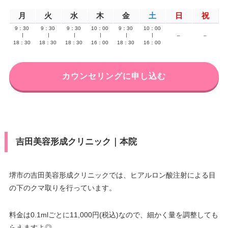
月
火
水
木
金
土
日
祝
9：30
9：30
9：30
10：00
9：30
10：00
∣
∣
∣
∣
∣
∣
–
–
18：30
18：30
18：30
16：00
18：30
16：00
カウンセリングに申し込む
吉田美容形成クリニック｜本院
堺市の吉田美容形成クリニックでは、ヒアルロン酸注射による目
の下のクマ取りを行っています。
料金は0.1mlごとに11,000円(税込)なので、細かく量を調整しても
らえますよ◎