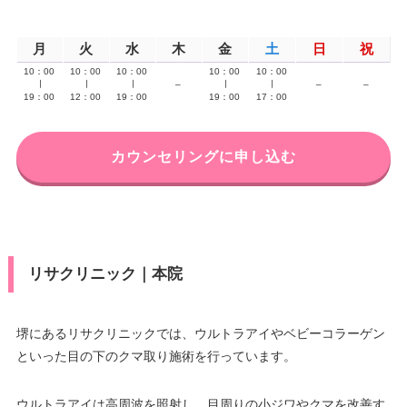
月
火
水
木
金
土
日
祝
10：00
10：00
10：00
10：00
10：00
∣
∣
∣
–
∣
∣
–
–
19：00
12：00
19：00
19：00
17：00
カウンセリングに申し込む
リサクリニック｜本院
堺にあるリサクリニックでは、ウルトラアイやベビーコラーゲン
といった目の下のクマ取り施術を行っています。
ウルトラアイは高周波を照射し、目周りの小ジワやクマを改善す