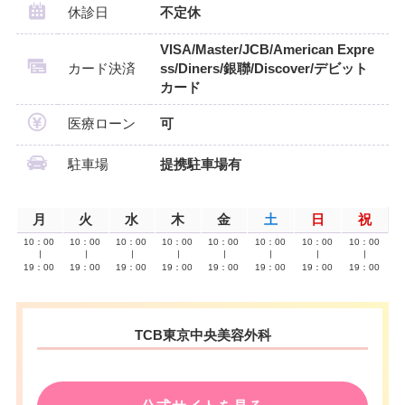
休診日
不定休
VISA/Master/JCB/American Expre
カード決済
ss/Diners/銀聯/Discover/デビット
カード
医療ローン
可
駐車場
提携駐車場有
月
火
水
木
金
土
日
祝
10：00
10：00
10：00
10：00
10：00
10：00
10：00
10：00
∣
∣
∣
∣
∣
∣
∣
∣
19：00
19：00
19：00
19：00
19：00
19：00
19：00
19：00
TCB東京中央美容外科