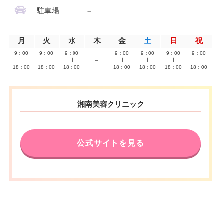
駐車場
–
月
火
水
木
金
土
日
祝
9：00
9：00
9：00
9：00
9：00
9：00
9：00
∣
∣
∣
–
∣
∣
∣
∣
18：00
18：00
18：00
18：00
18：00
18：00
18：00
湘南美容クリニック
公式サイトを見る