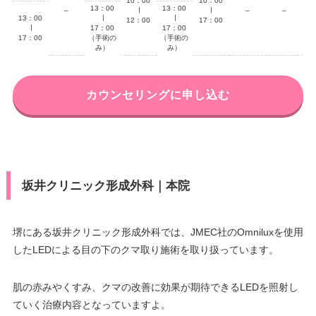
10：00
10：00
13：00
13：00
–
∣
∣
–
–
13：00
∣
∣
12：00
17：00
∣
17：00
17：00
17：00
（手術の
（手術の
み）
み）
カウンセリングに申し込む
坂井クリニック形成外科｜本院
堺にある坂井クリニック形成外科では、JMEC社のOmniluxを使用
したLEDによる目の下のクマ取り施術を取り扱っています。
肌の赤みやくすみ、クマの改善に効果が期待できるLEDを照射し
ていく治療内容となっていますよ。