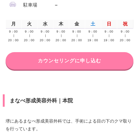
駐車場
–
月
火
水
木
金
土
日
祝
9：00
9：00
9：00
9：00
9：00
9：00
9：00
9：00
∣
∣
∣
∣
∣
∣
∣
∣
20：00
20：00
20：00
20：00
20：00
19：00
19：00
20：00
カウンセリングに申し込む
まなべ形成美容外科｜本院
堺にあるまなべ形成美容外科では、手術による目の下のクマ取り
を行っています。