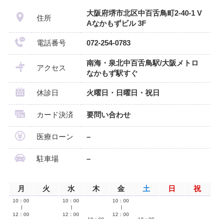
大阪府堺市北区中百舌鳥町2-40-1 V
住所
Aなかもずビル 3F
電話番号
072-254-0783
南海・泉北中百舌鳥駅/大阪メトロ
アクセス
なかもず駅すぐ
休診日
火曜日・日曜日・祝日
カード決済
要問い合わせ
医療ローン
–
駐車場
–
月
火
水
木
金
土
日
祝
10：00
10：00
10：00
∣
∣
∣
12：00
12：00
12：00