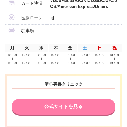
VISA/Master/UC/NICOS/DC/UFJ/J
カード決済
CB/American Express/Diners
医療ローン
可
駐車場
–
月
火
水
木
金
土
日
祝
10：00
10：00
10：00
10：00
10：00
10：00
10：00
10：00
∣
∣
∣
∣
∣
∣
∣
∣
19：00
19：00
19：00
19：00
19：00
19：00
19：00
19：00
聖心美容クリニック
公式サイトを見る