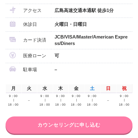
アクセス
広島高速交通本通駅 徒歩1分
休診日
火曜日・日曜日
JCB/VISA/Master/American Expre
カード決済
ss/Diners
医療ローン
可
駐車場
–
月
火
水
木
金
土
日
祝
9：00
9：00
9：00
9：00
9：00
9：00
∣
–
∣
∣
∣
∣
–
∣
18：00
18：00
18：00
18：00
18：00
18：00
カウンセリングに申し込む