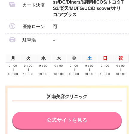
ss/DC/Diners/銀聯/NICOS/トヨタT
カード決済
S3/楽天/MUFG/UC/Discover/オリ
コ/アプラス
医療ローン
可
駐車場
–
月
火
水
木
金
土
日
祝
9：00
9：00
9：00
9：00
9：00
9：00
9：00
9：00
∣
∣
∣
∣
∣
∣
∣
∣
18：00
18：00
18：00
18：00
18：00
18：00
18：00
18：00
湘南美容クリニック
公式サイトを見る