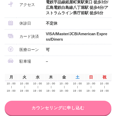
電鉄宇品線紙屋町東駅東口 徒歩3分/
アクセス
広島電鉄白島線八丁堀駅 徒歩4分/ア
ストラムライン県庁前駅 徒歩5分
休診日
不定休
VISA/Master/JCB/American Expre
カード決済
ss/Diners
医療ローン
可
駐車場
–
月
火
水
木
金
土
日
祝
10：00
10：00
10：00
10：00
10：00
10：00
10：00
10：00
∣
∣
∣
∣
∣
∣
∣
∣
19：00
19：00
19：00
19：00
19：00
19：00
19：00
19：00
カウンセリングに申し込む