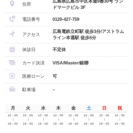
広島県広島市中区本通9番30号 ラン
住所
ドマークビル 3F
電話番号
0120-427-759
広島電鉄立町駅 徒歩3分/アストラム
アクセス
ライン本通駅 徒歩5分
休診日
不定休
カード決済
VISA/Master/銀聯
医療ローン
可
駐車場
–
月
火
水
木
金
土
日
祝
10：00
10：00
10：00
10：00
10：00
10：00
10：00
10：00
∣
∣
∣
∣
∣
∣
∣
∣
19：00
19：00
19：00
19：00
19：00
19：00
19：00
19：00