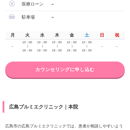
医療ローン
–
駐車場
–
月
火
水
木
金
土
日
祝
10：00
10：00
10：00
10：00
10：00
–
∣
∣
∣
∣
∣
–
–
19：00
19：00
19：00
19：00
19：00
カウンセリングに申し込む
広島プルミエクリニック｜本院
広島市の広島プルミエクリニックでは、患者が相談しやすいよう