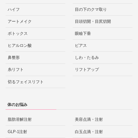
ハイフ
目の下のクマ取り
アートメイク
目頭切開・目尻切開
ボトックス
眼瞼下垂
ヒアルロン酸
ピアス
鼻整形
しわ・たるみ
糸リフト
リフトアップ
切るフェイスリフト
体のお悩み
脂肪溶解注射
美容点滴・注射
GLP-1注射
白玉点滴・注射