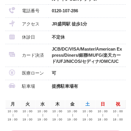
電話番号
0120-107-286
アクセス
JR盛岡駅 徒歩1分
休診日
不定休
JCB/DC/VISA/Master/American Ex
カード決済
press/Diners/銀聯/MUFG/楽天カー
ド/UFJ/NICOS/セディナ/OMC/UC
医療ローン
可
駐車場
提携駐車場有
月
火
水
木
金
土
日
祝
10：00
10：00
10：00
10：00
10：00
10：00
10：00
10：00
∣
∣
∣
∣
∣
∣
∣
∣
19：00
19：00
19：00
19：00
19：00
19：00
18：00
18：00