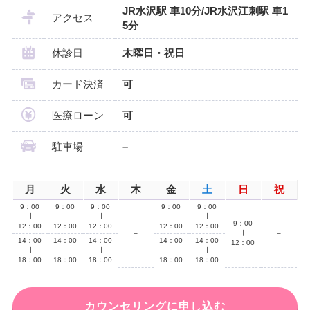
JR水沢駅 車10分/JR水沢江刺駅 車1
アクセス
5分
休診日
木曜日・祝日
カード決済
可
医療ローン
可
駐車場
–
月
火
水
木
金
土
日
祝
9：00
9：00
9：00
9：00
9：00
∣
∣
∣
∣
∣
9：00
12：00
12：00
12：00
12：00
12：00
–
∣
–
14：00
14：00
14：00
14：00
14：00
12：00
∣
∣
∣
∣
∣
18：00
18：00
18：00
18：00
18：00
カウンセリングに申し込む