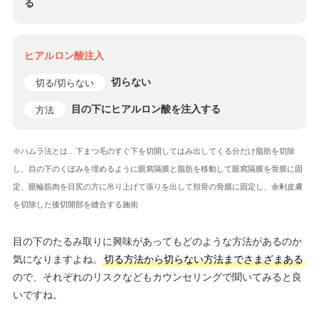
る
ヒアルロン酸注入
切らない
切る/切らない
目の下にヒアルロン酸を注入する
方法
※ハムラ法とは…下まつ毛のすぐ下を切開してはみ出してくる分だけ脂肪を切除
し、目の下のくぼみを埋めるように眼窩隔膜と脂肪を移動して眼窩隔膜を骨膜に固
定、眼輪筋肉を目尻の方に吊り上げて張りを出して頬骨の骨膜に固定し、余剰皮膚
を切除した後切開部を縫合する施術
目の下のたるみ取りに興味があってもどのような方法があるのか
気になりますよね。
切る方法から切らない方法までさまざまある
ので、それぞれのリスクなどもカウンセリングで聞いてみると良
いですね。