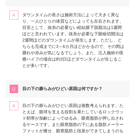
ダウンタイムの長さは施術方法によって大きく異な
り、一人ひとりの体質などによっても左右されます。
目安として、抜糸の必要ない経結膜下脱脂法は1週間
ほどと言われています。抜糸が必要な下眼瞼切開法は
2週間ほどのダウンタイムが発生します。ただし、ど
ちらも完成までに3～6カ月ほどかかるので、その間は
腫れや赤みが気になるでしょう。また、注入施術や医
療ハイフの場合は約3日ほどダウンタイムが生じるこ
とが多いです。
目の下の膨らみがひどい原因は何ですか？
目の下の膨らみがひどい原因は複数考えられます。た
とえば、眼球を支える役割を果たしているロックウッ
ド靭帯が加齢によってゆるみ、眼窩脂肪が押し出され
るケースです。また眼窩脂肪の下にある脂肪メーラー
ファットが痩せ、眼窩脂肪と段差ができてしまうのも