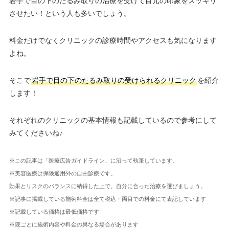
岩手で目の下のたるみ取りの治療を受けて目元の印象をスッキリ
させたい！という人も多いでしょう。
料金だけでなくクリニックの診療時間やアクセスも気になります
よね。
そこで
岩手で目の下のたるみ取りの受けられるクリニック
を紹介
します！
それぞれのクリニックの基本情報も記載しているので参考にして
みてくださいね♪
※この記事は「医療広告ガイドライン」に沿って執筆しています。
※美容医療は保険適用外の自由診療です。
効果とリスクのバランスに納得した上で、自分に合った治療を選びましょう。
※記事に掲載している施術料金は全て税込・両目での料金にて表記しています
※記載している価格は最低価格です
※院ごとに施術内容や料金の異なる場合があります