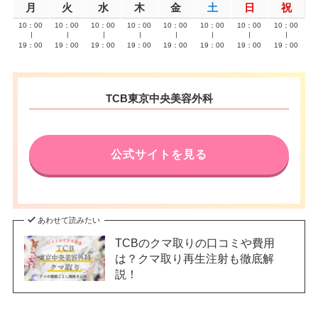
月
火
水
木
金
土
日
祝
10：00
10：00
10：00
10：00
10：00
10：00
10：00
10：00
∣
∣
∣
∣
∣
∣
∣
∣
19：00
19：00
19：00
19：00
19：00
19：00
19：00
19：00
TCB東京中央美容外科
公式サイトを見る
あわせて読みたい
TCBのクマ取りの口コミや費用
は？クマ取り再生注射も徹底解
説！