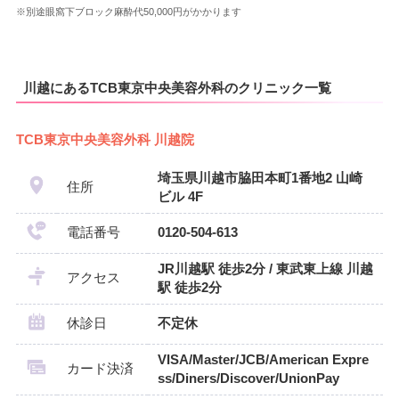
※別途眼窩下ブロック麻酔代50,000円がかかります
川越にあるTCB東京中央美容外科のクリニック一覧
TCB東京中央美容外科 川越院
埼玉県川越市脇田本町1番地2 山崎
住所
ビル 4F
電話番号
0120-504-613
JR川越駅 徒歩2分 / 東武東上線 川越
アクセス
駅 徒歩2分
休診日
不定休
VISA/Master/JCB/American Expre
カード決済
ss/Diners/Discover/UnionPay