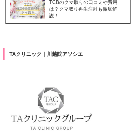
TCBのクマ取りの口コミや費用
は？クマ取り再生注射も徹底解
説！
TAクリニック｜川越院アソシエ