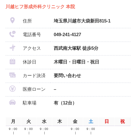
川越ヒフ形成外科クリニック 本院
住所
埼玉県川越市大袋新田815-1
電話番号
049-241-4127
アクセス
西武南大塚駅 徒歩5分
休診日
木曜日・日曜日・祝日
カード決済
要問い合わせ
医療ローン
–
駐車場
有（12台）
月
火
水
木
金
土
日
祝
9：00
9：00
9：00
9：00
9：00
∣
∣
∣
∣
∣