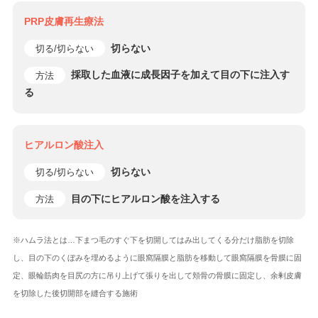
PRP皮膚再生療法
切らない
切る/切らない
採取した血液に成長因子を加えて目の下に注入す
方法
る
ヒアルロン酸注入
切らない
切る/切らない
目の下にヒアルロン酸を注入する
方法
※ハムラ法とは…下まつ毛のすぐ下を切開してはみ出してくる分だけ脂肪を切除
し、目の下のくぼみを埋めるように眼窩隔膜と脂肪を移動して眼窩隔膜を骨膜に固
定、眼輪筋肉を目尻の方に吊り上げて張りを出して頬骨の骨膜に固定し、余剰皮膚
を切除した後切開部を縫合する施術