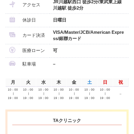
JR川越駅西口 徒歩2分/東武東上線
アクセス
川越駅 徒歩2分
休診日
日曜日
VISA/Master/JCB/American Expre
カード決済
ss/銀聯カード
医療ローン
可
駐車場
–
月
火
水
木
金
土
日
祝
10：00
10：00
10：00
10：00
10：00
10：00
10：00
∣
∣
∣
∣
∣
∣
∣
–
19：00
19：00
19：00
19：00
19：00
19：00
19：00
TAクリニック