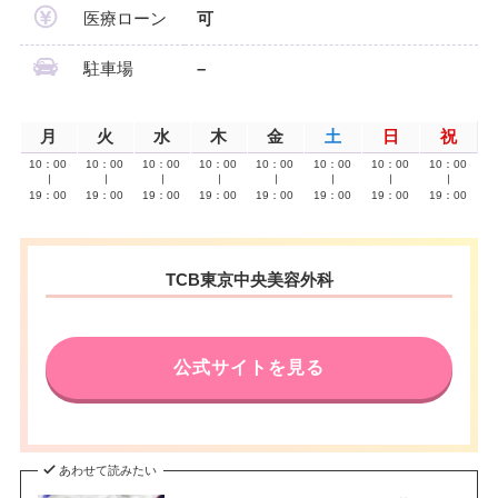
医療ローン
可
駐車場
–
月
火
水
木
金
土
日
祝
10：00
10：00
10：00
10：00
10：00
10：00
10：00
10：00
∣
∣
∣
∣
∣
∣
∣
∣
19：00
19：00
19：00
19：00
19：00
19：00
19：00
19：00
TCB東京中央美容外科
公式サイトを見る
あわせて読みたい