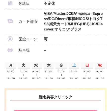
休診日
不定休
VISA/Master/JCB/American Expre
ss/DC/Diners/銀聯/NICOS/トヨタT
カード決済
S3/楽天カード/MUFG(UFJ)/UC/Dis
cover/オリコ/アプラス
医療ローン
可
駐車場
–
月
火
水
木
金
土
日
祝
9：00
9：00
9：00
9：00
9：00
9：00
9：00
9：00
∣
∣
∣
∣
∣
∣
∣
∣
18：00
18：00
18：00
18：00
18：00
18：00
18：00
18：00
湘南美容クリニック