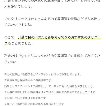
川越で目の下のたるみ取りの施術を受けてみたい、と思っている
人も多いでしょう。
でもクリニックはたくさんあるので雰囲気や特徴などでも比較し
てみたいですよね。
そこで、
川越で目の下のたるみ取りができるおすすめのクリニッ
ク
をまとめました！
料金だけでなくクリニックの特徴や雰囲気でも比較してみてくだ
さいね♪
※この記事は「医療広告ガイドライン」に沿って執筆しています。
※美容医療は保険適用外の自由診療です。
効果とリスクのバランスに納得した上で、自分に合った治療を選びましょう。
※記事に掲載している施術料金は全て税込・両目での料金にて表記しています
※記載している価格は最低価格です
※院ごとに施術内容や料金の異なる場合があります