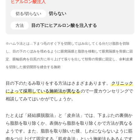
ヒアルロン酸注入
切らない
切る/切らない
目の下にヒアルロン酸を注入する
方法
※ハムラ法とは…下まつ毛のすぐ下を切開してはみ出してくる分だけ脂肪を切除
し、目の下のくぼみを埋めるように眼窩隔膜と脂肪を移動して眼窩隔膜を骨膜に固
定、眼輪筋肉を目尻の方に吊り上げて張りを出して頬骨の骨膜に固定し、余剰皮膚
を切除した後切開部を縫合する施術
目の下のたるみ取りをする方法はさまざまあります。
クリニック
によって採用している施術法が異なる
ので一度カウンセリングで
相談してみてはいかがでしょうか。
たとえば「経結膜脱脂法」と「皮弁法」では、下まぶたの裏側か
ら脂肪を取り除くか、表側から脂肪を取り除くかで方法が異なる
ようです。また、脂肪を取り除いた後、しわにならないように筋
肉をつり上げて固定する「筋皮弁法」という施術法もあるんです