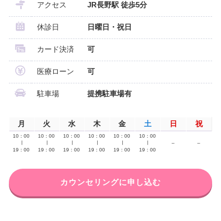
アクセス
JR長野駅 徒歩5分
休診日
日曜日・祝日
カード決済
可
医療ローン
可
駐車場
提携駐車場有
月
火
水
木
金
土
日
祝
10：00
10：00
10：00
10：00
10：00
10：00
∣
∣
∣
∣
∣
∣
–
–
19：00
19：00
19：00
19：00
19：00
19：00
カウンセリングに申し込む