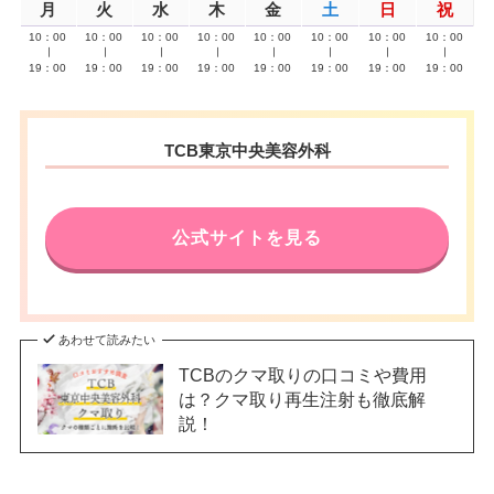
月
火
水
木
金
土
日
祝
10：00
10：00
10：00
10：00
10：00
10：00
10：00
10：00
∣
∣
∣
∣
∣
∣
∣
∣
19：00
19：00
19：00
19：00
19：00
19：00
19：00
19：00
TCB東京中央美容外科
公式サイトを見る
あわせて読みたい
TCBのクマ取りの口コミや費用
は？クマ取り再生注射も徹底解
説！