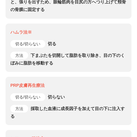
と、張りを出すため、眼輪筋肉を目尻の方へつり上げて頬骨
の骨膜に固定する
ハムラ法※
切る
切る/切らない
下まぶたを切開して脂肪を取り除き、目の下のく
方法
ぼみに脂肪を移動する
PRP皮膚再生療法
切らない
切る/切らない
採取した血液に成長因子を加えて目の下に注入す
方法
る