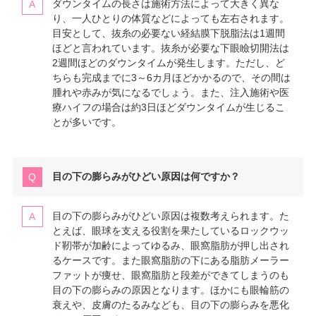
ダウンタイムの長さは施術方法によって大きく異な
り、一人ひとりの体質などによっても左右されます。
目安として、抜糸の必要ない経結膜下脱脂法は1週間
ほどと言われています。抜糸が必要な下眼瞼切開法は
2週間ほどのダウンタイムが発生します。ただし、ど
ちらも完成までに3～6カ月ほどかかるので、その間は
腫れや赤みが気になるでしょう。また、注入施術や医
療ハイフの場合は約3日ほどダウンタイムが生じるこ
とが多いです。
目の下の膨らみがひどい原因は何ですか？
目の下の膨らみがひどい原因は複数考えられます。た
とえば、眼球を支える役割を果たしているロックウッ
ド靭帯が加齢によってゆるみ、眼窩脂肪が押し出され
るケースです。また眼窩脂肪の下にある脂肪メーラー
ファットが痩せ、眼窩脂肪と段差ができてしまうのも
目の下の膨らみの原因となります。ほかにも眼輪筋の
衰えや、皮膚のたるみなども、目の下の膨らみを悪化