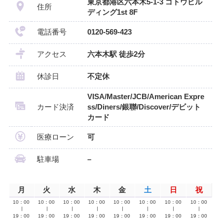
東京都港区六本木5-1-3 ゴトウビル
住所
ディング1st 8F
電話番号
0120-569-423
アクセス
六本木駅 徒歩2分
休診日
不定休
VISA/Master/JCB/American Expre
カード決済
ss/Diners/銀聯/Discover/デビット
カード
医療ローン
可
駐車場
–
月
火
水
木
金
土
日
祝
10：00
10：00
10：00
10：00
10：00
10：00
10：00
10：00
∣
∣
∣
∣
∣
∣
∣
∣
19：00
19：00
19：00
19：00
19：00
19：00
19：00
19：00