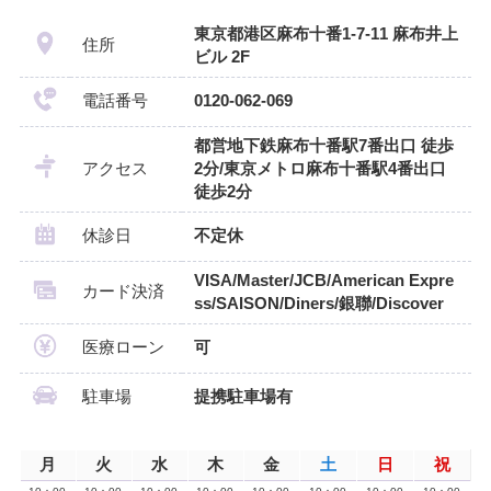
東京都港区麻布十番1-7-11 麻布井上
住所
ビル 2F
電話番号
0120-062-069
都営地下鉄麻布十番駅7番出口 徒歩
アクセス
2分/東京メトロ麻布十番駅4番出口
徒歩2分
休診日
不定休
VISA/Master/JCB/American Expre
カード決済
ss/SAISON/Diners/銀聯/Discover
医療ローン
可
駐車場
提携駐車場有
月
火
水
木
金
土
日
祝