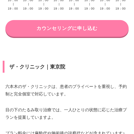
10：00
10：00
10：00
10：00
10：00
10：00
10：00
10：00
∣
∣
∣
∣
∣
∣
∣
∣
19：00
19：00
19：00
19：00
19：00
19：00
19：00
19：00
カウンセリングに申し込む
ザ・クリニック｜東京院
六本木のザ・クリニックは、患者のプライベートを重視し、予約
制と完全個室で対応しています。
目の下のたるみ取り治療では、一人ひとりの状態に応じた治療プ
ランを提案していますよ。
プラン料金には麻酔代や施術後の診察代などが含まれています♪