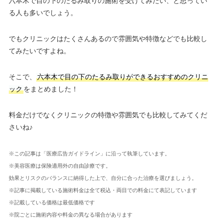
六本木で目の下のたるみ取りの施術を受けてみたい、と思ってい
る人も多いでしょう。
でもクリニックはたくさんあるので雰囲気や特徴などでも比較し
てみたいですよね。
そこで、
六本木で目の下のたるみ取りができるおすすめのクリニ
ック
をまとめました！
料金だけでなくクリニックの特徴や雰囲気でも比較してみてくだ
さいね♪
※この記事は「医療広告ガイドライン」に沿って執筆しています。
※美容医療は保険適用外の自由診療です。
効果とリスクのバランスに納得した上で、自分に合った治療を選びましょう。
※記事に掲載している施術料金は全て税込・両目での料金にて表記しています
※記載している価格は最低価格です
※院ごとに施術内容や料金の異なる場合があります