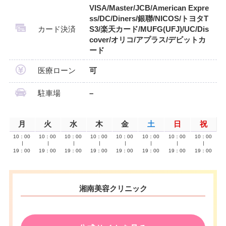
VISA/Master/JCB/American Expre
ss/DC/Diners/銀聯/NICOS/トヨタT
カード決済
S3/楽天カード/MUFG(UFJ)/UC/Dis
cover/オリコ/アプラス/デビットカ
ード
医療ローン
可
駐車場
–
月
火
水
木
金
土
日
祝
10：00
10：00
10：00
10：00
10：00
10：00
10：00
10：00
∣
∣
∣
∣
∣
∣
∣
∣
19：00
19：00
19：00
19：00
19：00
19：00
19：00
19：00
湘南美容クリニック