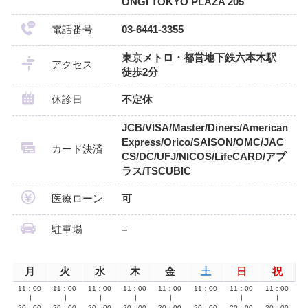
ONGI TOKYO PLAZA 205
電話番号
03-6441-3355
東京メトロ・都営地下鉄六本木駅
アクセス
徒歩2分
休診日
不定休
JCB/VISA/Master/Diners/American
Express/Orico/SAISON/OMC/JAC
カード決済
CS/DC/UFJ/NICOS/LifeCARD/アプ
ラス/TSCUBIC
医療ローン
可
駐車場
–
月
火
水
木
金
土
日
祝
11：00
11：00
11：00
11：00
11：00
11：00
11：00
11：00
∣
∣
∣
∣
∣
∣
∣
∣
20：00
20：00
20：00
20：00
20：00
20：00
20：00
20：00