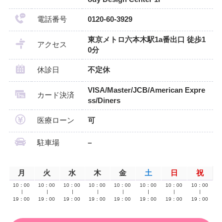
電話番号
0120-60-3929
東京メトロ六本木駅1a番出口 徒歩1
アクセス
0分
休診日
不定休
VISA/Master/JCB/American Expre
カード決済
ss/Diners
医療ローン
可
駐車場
–
月
火
水
木
金
土
日
祝
10：00
10：00
10：00
10：00
10：00
10：00
10：00
10：00
∣
∣
∣
∣
∣
∣
∣
∣
19：00
19：00
19：00
19：00
19：00
19：00
19：00
19：00