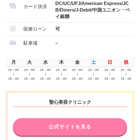
DC/UC/UFJ/American Express/JC
カード決済
B/Diners/J-Debit/中国ユニオン・ペ
イ銀聯
医療ローン
可
駐車場
–
月
火
水
木
金
土
日
祝
10：00
10：00
10：00
10：00
10：00
10：00
10：00
10：00
∣
∣
∣
∣
∣
∣
∣
∣
19：00
19：00
19：00
19：00
19：00
19：00
19：00
19：00
聖心美容クリニック
公式サイトを見る