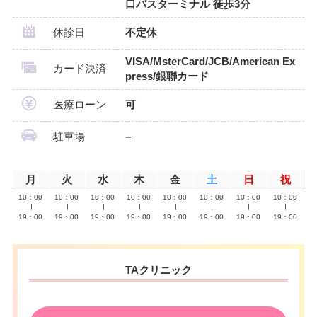
口バスターミナル 徒歩3分
休診日
不定休
VISA/MsterCard/JCB/American Ex
カード決済
press/銀聯カード
医療ローン
可
駐車場
–
月
火
水
木
金
土
日
祝
10：00
10：00
10：00
10：00
10：00
10：00
10：00
10：00
∣
∣
∣
∣
∣
∣
∣
∣
19：00
19：00
19：00
19：00
19：00
19：00
19：00
19：00
TAクリニック