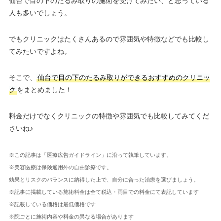
仙台で目の下のたるみ取りの施術を受けてみたい、と思っている
人も多いでしょう。
でもクリニックはたくさんあるので雰囲気や特徴などでも比較し
てみたいですよね。
そこで、
仙台で目の下のたるみ取りができるおすすめのクリニッ
ク
をまとめました！
料金だけでなくクリニックの特徴や雰囲気でも比較してみてくだ
さいね♪
※この記事は「医療広告ガイドライン」に沿って執筆しています。
※美容医療は保険適用外の自由診療です。
効果とリスクのバランスに納得した上で、自分に合った治療を選びましょう。
※記事に掲載している施術料金は全て税込・両目での料金にて表記しています
※記載している価格は最低価格です
※院ごとに施術内容や料金の異なる場合があります