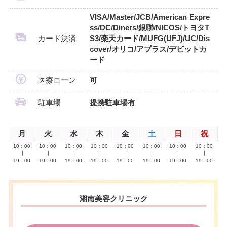
VISA/Master/JCB/American Expre
ss/DC/Diners/銀聯/NICOS/トヨタT
カード決済
S3/楽天カード/MUFG(UFJ)/UC/Dis
cover/オリコ/アプラス/デビットカ
ード
医療ローン
可
駐車場
提携駐車場有
月
火
水
木
金
土
日
祝
10：00
10：00
10：00
10：00
10：00
10：00
10：00
10：00
∣
∣
∣
∣
∣
∣
∣
∣
19：00
19：00
19：00
19：00
19：00
19：00
19：00
19：00
湘南美容クリニック