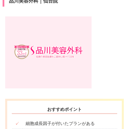
品川美容外科｜仙台院
月
火
水
木
金
土
日
祝
10：00
10：00
10：00
10：00
10：00
10：00
10：00
10：00
∣
∣
∣
∣
∣
∣
∣
∣
19：00
19：00
19：00
19：00
19：00
19：00
19：00
19：00
おすすめポイント
✓
細胞成長因子が付いたプランがある