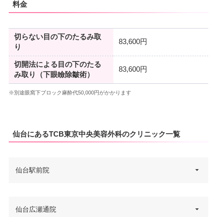
料金
切らない目の下のたるみ取
83,600円
り
切開法による目の下のたる
83,600円
み取り（下眼瞼除皺術）
※別途眼窩下ブロック麻酔代50,000円がかかります
仙台にあるTCB東京中央美容外科のクリニック一覧
仙台駅前院
宮城県仙台市青葉区中央3丁目6-
仙台広瀬通院
住所