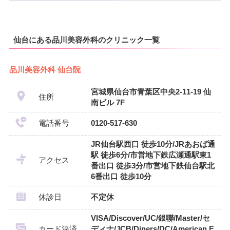
仙台にある品川美容外科のクリニック一覧
品川美容外科 仙台院
宮城県仙台市青葉区中央2-11-19 仙
住所
南ビル 7F
電話番号
0120-517-630
JR仙台駅西口 徒歩10分/JRあおば通
駅 徒歩6分/市営地下鉄広瀬通駅東1
アクセス
番出口 徒歩3分/市営地下鉄仙台駅北
6番出口 徒歩10分
休診日
不定休
VISA/Discover/UC/銀聯/Master/セ
カード決済
ディナ/JCB/Diners/DC/American E