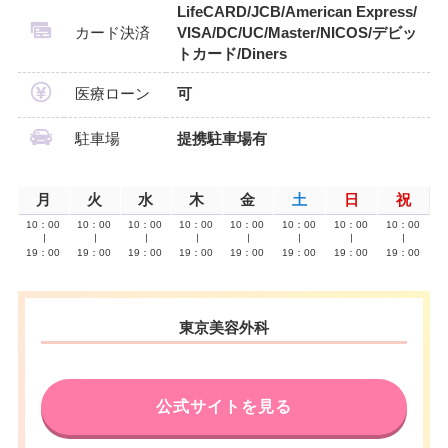
LifeCARD/JCB/American Express/
カード決済
VISA/DC/UC/Master/NICOS/デビッ
トカード/Diners
医療ローン
可
駐車場
提携駐車場有
月
火
水
木
金
土
日
祝
10：00
10：00
10：00
10：00
10：00
10：00
10：00
10：00
∣
∣
∣
∣
∣
∣
∣
∣
19：00
19：00
19：00
19：00
19：00
19：00
19：00
19：00
東京美容外科
公式サイトを見る