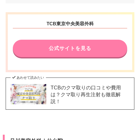
1 仙台TRビル東館 7F
電話番号
0120-197-227
宮城県仙台市青葉区中央1丁目6-
住所
TCB東京中央美容外科
JR仙台駅西口ペデストリアンデ
27 仙信ビル 4F
アクセス
ッキ直結 徒歩3分
電話番号
0120-569-412
休診日
不定休
公式サイトを見る
JRあおば通駅 徒歩3分/地下鉄広
アクセス
VISA/Master/JCB/American Ex
瀬通駅 徒歩4分/JR仙台駅 徒歩5
カード決
press/Diners/銀聯/Discover/デ
分
済
ビットカード
休診日
不定休
あわせて読みたい
医療ロー
可
TCBのクマ取りの口コミや費用
ン
VISA/Master/JCB/American Ex
カード決
は？クマ取り再生注射も徹底解
press/Diners/銀聯/Discover/デ
済
説！
駐車場
提携駐車場有
ビットカード
医療ロー
可
月
火
水
木
金
土
日
祝
ン
10：00
10：00
10：00
10：00
10：00
10：00
10：00
10：00
駐車場
–
∣
∣
∣
∣
∣
∣
∣
∣
19：00
19：00
19：00
19：00
19：00
19：00
19：00
19：00