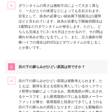
ダウンタイムの長さは施術方法によって大きく異な
り、一人ひとりの体質などによっても左右されます。
目安として、抜糸の必要ない経結膜下脱脂法は1週間
ほどと言われています。抜糸が必要な下眼瞼切開法は
2週間ほどのダウンタイムが発生します。ただし、ど
ちらも完成までに3～6カ月ほどかかるので、その間は
腫れや赤みが気になるでしょう。また、注入施術や医
療ハイフの場合は約3日ほどダウンタイムが生じるこ
とが多いです。
目の下の膨らみがひどい原因は何ですか？
目の下の膨らみがひどい原因は複数考えられます。た
とえば、眼球を支える役割を果たしているロックウッ
ド靭帯が加齢によってゆるみ、眼窩脂肪が押し出され
るケースです。また眼窩脂肪の下にある脂肪メーラー
ファットが痩せ、眼窩脂肪と段差ができてしまうのも
目の下の膨らみの原因となります。ほかにも眼輪筋の