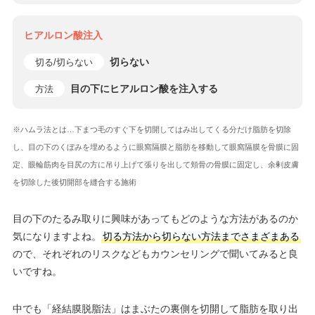
ヒアルロン酸注入
切らない
切る/切らない
目の下にヒアルロン酸を注入する
方法
※ハムラ法とは…下まつ毛のすぐ下を切開してはみ出してくる分だけ脂肪を切除
し、目の下のくぼみを埋めるように眼窩隔膜と脂肪を移動して眼窩隔膜を骨膜に固
定、眼輪筋肉を目尻の方に吊り上げて張りを出して頬骨の骨膜に固定し、余剰皮膚
を切除した後切開部を縫合する施術
目の下のたるみ取りに興味があってもどのような方法があるのか
気になりますよね。
切る方法から切らない方法までさまざまある
ので、それぞれのリスクなどもカウンセリングで聞いてみると良
いですね。
中でも「経結膜脱脂法」はまぶたの裏側を切開して脂肪を取り出