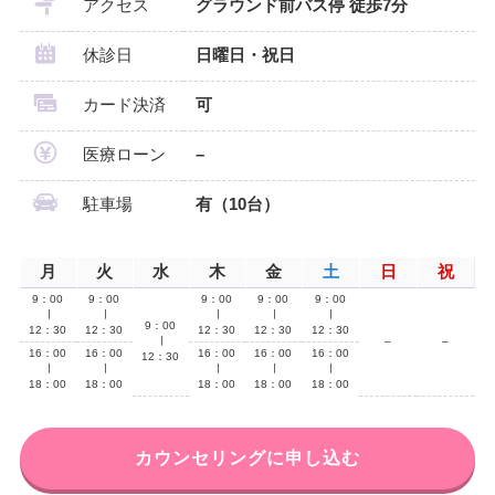
アクセス
グラウンド前バス停 徒歩7分
休診日
日曜日・祝日
カード決済
可
医療ローン
–
駐車場
有（10台）
月
火
水
木
金
土
日
祝
9：00
9：00
9：00
9：00
9：00
∣
∣
∣
∣
∣
9：00
12：30
12：30
12：30
12：30
12：30
∣
–
–
16：00
16：00
16：00
16：00
16：00
12：30
∣
∣
∣
∣
∣
18：00
18：00
18：00
18：00
18：00
カウンセリングに申し込む