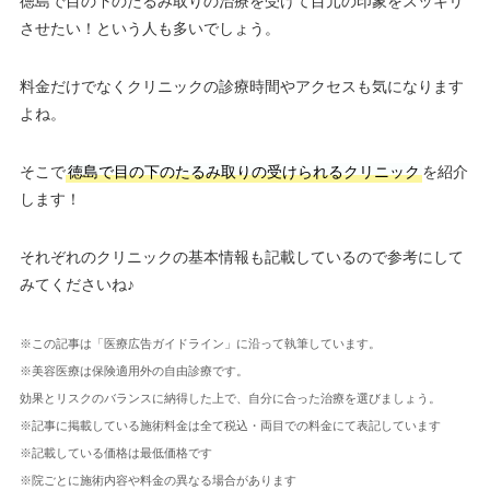
徳島で目の下のたるみ取りの治療を受けて目元の印象をスッキリ
させたい！という人も多いでしょう。
料金だけでなくクリニックの診療時間やアクセスも気になります
よね。
そこで
徳島で目の下のたるみ取りの受けられるクリニック
を紹介
します！
それぞれのクリニックの基本情報も記載しているので参考にして
みてくださいね♪
※この記事は「医療広告ガイドライン」に沿って執筆しています。
※美容医療は保険適用外の自由診療です。
効果とリスクのバランスに納得した上で、自分に合った治療を選びましょう。
※記事に掲載している施術料金は全て税込・両目での料金にて表記しています
※記載している価格は最低価格です
※院ごとに施術内容や料金の異なる場合があります