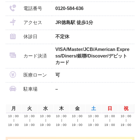
電話番号
0120-584-636
アクセス
JR徳島駅 徒歩1分
休診日
不定休
VISA/Master/JCB/American Expre
カード決済
ss/Diners/銀聯/Discover/デビット
カード
医療ローン
可
駐車場
–
月
火
水
木
金
土
日
祝
10：00
10：00
10：00
10：00
10：00
10：00
10：00
10：00
∣
∣
∣
∣
∣
∣
∣
∣
19：00
19：00
19：00
19：00
19：00
19：00
19：00
19：00