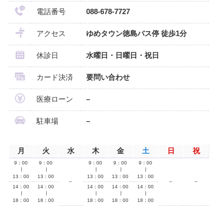
電話番号
088-678-7727
アクセス
ゆめタウン徳島バス停 徒歩1分
休診日
水曜日・日曜日・祝日
カード決済
要問い合わせ
医療ローン
–
駐車場
–
月
火
水
木
金
土
日
祝
9：00
9：00
9：00
9：00
9：00
∣
∣
∣
∣
∣
13：00
13：00
13：00
13：00
13：00
–
–
–
14：00
14：00
14：00
14：00
14：00
∣
∣
∣
∣
∣
18：00
18：00
18：00
18：00
18：00