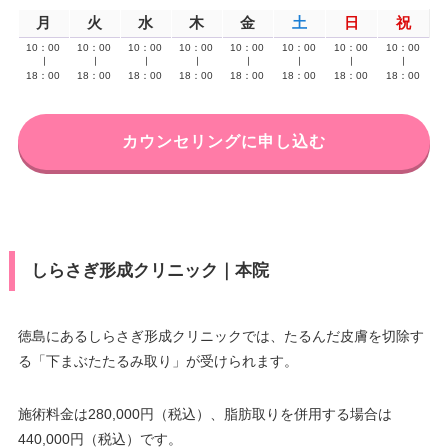
月
火
水
木
金
土
日
祝
10：00
10：00
10：00
10：00
10：00
10：00
10：00
10：00
∣
∣
∣
∣
∣
∣
∣
∣
18：00
18：00
18：00
18：00
18：00
18：00
18：00
18：00
カウンセリングに申し込む
しらさぎ形成クリニック｜本院
徳島にあるしらさぎ形成クリニックでは、たるんだ皮膚を切除す
る「下まぶたたるみ取り」が受けられます。
施術料金は280,000円（税込）、脂肪取りを併用する場合は
440,000円（税込）です。