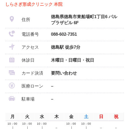
しらさぎ形成クリニック 本院
徳島県徳島市東船場町1丁目6 パル
住所
プラザビル 6F
電話番号
088-602-7351
アクセス
徳島駅 徒歩7分
休診日
木曜日・日曜日・祝日
カード決済
要問い合わせ
医療ローン
–
駐車場
–
月
火
水
木
金
土
日
祝
10：00
10：00
10：00
10：00
10：00
∣
∣
∣
–
∣
∣
–
–