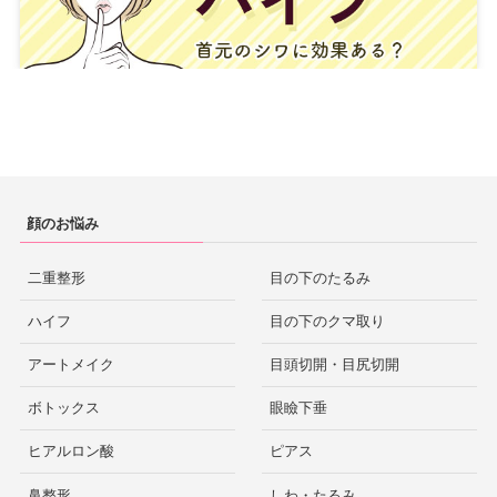
顔のお悩み
二重整形
目の下のたるみ
ハイフ
目の下のクマ取り
アートメイク
目頭切開・目尻切開
ボトックス
眼瞼下垂
ヒアルロン酸
ピアス
鼻整形
しわ・たるみ