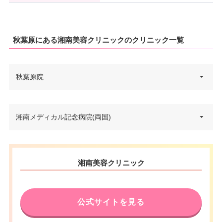
秋葉原にある湘南美容クリニックのクリニック一覧
秋葉原院
東京都台東区秋葉原1-1 秋葉原ビ
湘南メディカル記念病院(両国)
住所
ジネスセンター 6F
電話番号
0120-955-822
住所
東京都墨田区両国二丁目21番1号
湘南美容クリニック
アクセス
JR秋葉原駅 徒歩5分
電話番号
0120-979-654
休診日
不定休
公式サイトを見る
JR両国駅西口 徒歩0分/都営地下
アクセス
VISA/Master/JCB/American Ex
鉄両国駅A4出口 徒歩7分