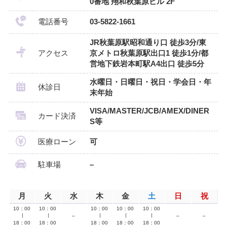
0番地 翔和秋葉原ビル 2F
電話番号
03-5822-1661
JR秋葉原駅昭和通り口 徒歩3分/東
アクセス
京メトロ秋葉原駅出口1 徒歩1分/都
営地下鉄岩本町駅A4出口 徒歩5分
水曜日・日曜日・祝日・学会日・年
休診日
末年始
VISA/MASTER/JCB/AMEX/DINER
カード決済
S等
医療ローン
可
駐車場
–
月
火
水
木
金
土
日
祝
10：00
10：00
10：00
10：00
10：00
∣
∣
–
∣
∣
∣
–
–
18：00
18：00
18：00
18：00
18：00