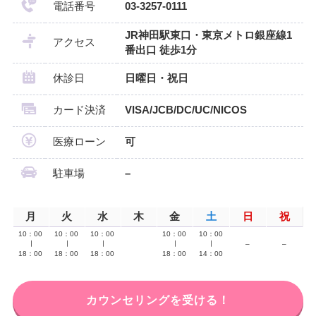
電話番号
03-3257-0111
JR神田駅東口・東京メトロ銀座線1
アクセス
番出口 徒歩1分
休診日
日曜日・祝日
カード決済
VISA/JCB/DC/UC/NICOS
医療ローン
可
駐車場
–
月
火
水
木
金
土
日
祝
10：00
10：00
10：00
10：00
10：00
∣
∣
∣
∣
∣
–
–
18：00
18：00
18：00
18：00
14：00
カウンセリングを受ける！