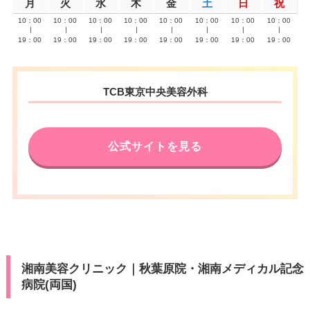
月
火
水
木
金
土
日
祝
10：00
10：00
10：00
10：00
10：00
10：00
10：00
10：00
∣
∣
∣
∣
∣
∣
∣
∣
19：00
19：00
19：00
19：00
19：00
19：00
19：00
19：00
TCB東京中央美容外科
公式サイトを見る
湘南美容クリニック｜秋葉原院・湘南メディカル記念
病院(両国)