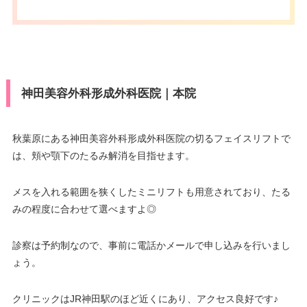
press/DC/Diners/銀聯/NICOS/ト
カード決
休診日
不定休
ヨタTS3/楽天カード/MUFG(UF
済
J)/UC/Discover/オリコ/アプラス/
VISA/Master/JCB/American Ex
デビットカード
press/DC/Diners/銀聯/NICOS/ト
カード決
医療ロー
ヨタTS3/楽天カード/MUFG(UF
可
済
ン
J)/UC/Discover/オリコ/アプラス/
神田美容外科形成外科医院｜本院
デビットカード
駐車場
–
医療ロー
可
ン
秋葉原にある神田美容外科形成外科医院の切るフェイスリフトで
月
火
水
木
金
土
日
祝
は、頬や顎下のたるみ解消を目指せます。
駐車場
–
10：00
10：00
10：00
10：00
10：00
10：00
10：00
10：00
∣
∣
∣
∣
∣
∣
∣
∣
19：00
19：00
19：00
19：00
19：00
19：00
19：00
19：00
メスを入れる範囲を狭くしたミニリフトも用意されており、たる
月
火
水
木
金
土
日
祝
みの程度に合わせて選べますよ◎
9：00
9：00
9：00
9：00
9：00
9：00
9：00
9：00
∣
∣
∣
∣
∣
∣
∣
∣
診察は予約制なので、事前に電話かメールで申し込みを行いまし
18：00
18：00
18：00
18：00
18：00
18：00
18：00
18：00
ょう。
クリニックはJR神田駅のほど近くにあり、アクセス良好です♪