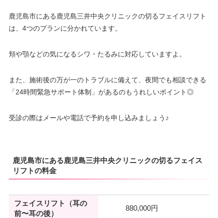
駐車場
–
医療ロー
鹿児島市にある鹿児島三井中央クリニックの切るフェイスリフト
可
ン
は、4つのプランに分かれています。
月
火
水
木
金
土
日
祝
9：00
9：00
9：00
9：00
9：00
9：00
9：00
駐車場
提携駐車場有
∣
∣
∣
–
∣
∣
∣
∣
頬や顎などの気になるシワ・たるみに対応していますよ。
18：00
18：00
18：00
18：00
18：00
18：00
18：00
月
火
水
木
金
土
日
祝
また、施術後の万が一のトラブルに備えて、夜間でも相談できる
9：00
9：00
9：00
9：00
9：00
9：00
9：00
9：00
「24時間緊急サポート体制」があるのもうれしいポイント◎
∣
∣
∣
∣
∣
∣
∣
∣
18：00
18：00
18：00
18：00
18：00
18：00
18：00
18：00
受診の際はメールや電話で予約を申し込みましょう♪
鹿児島市にある鹿児島三井中央クリニックの切るフェイス
リフトの料金
フェイスリフト（耳の
880,000円
前〜耳の後）