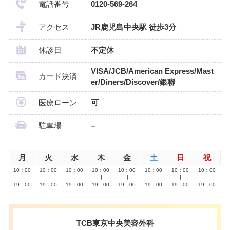
電話番号
0120-569-264
アクセス
JR鹿児島中央駅 徒歩3分
休診日
不定休
VISA/JCB/American Express/Mast
カード決済
er/Diners/Discover/銀聯
医療ローン
可
駐車場
–
月
火
水
木
金
土
日
祝
10：00
10：00
10：00
10：00
10：00
10：00
10：00
10：00
∣
∣
∣
∣
∣
∣
∣
∣
19：00
19：00
19：00
19：00
19：00
19：00
19：00
19：00
TCB東京中央美容外科