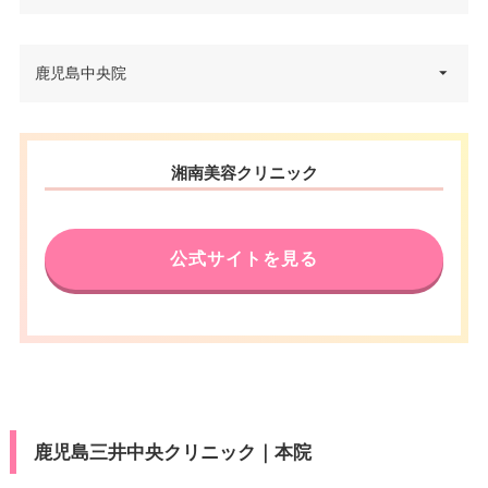
鹿児島県鹿児島市中町5番26号
鹿児島中央院
住所
カリーノ天文館 5F
電話番号
0120-955-655
鹿児島県鹿児島市武1丁目2番10
湘南美容クリニック
住所
市電いづろ電停 徒歩1分/市営バ
号 JR鹿児島中央ビル AMU WE 3
アクセス
ス天文館 徒歩2分
F
休診日
電話番号
木曜日
0120-123-651
公式サイトを見る
VISA/Master/JCB/American Ex
アクセス
鹿児島中央駅直結
press/DC/Diners/銀聯/NICOS/ト
カード決
ヨタTS3/楽天カード/MUFG(UF
休診日
1月1日のみ
済
J)/UC/Discover/オリコ/アプラス/
デビットカード
VISA/Master/JCB/American Ex
press/DC/Diners/銀聯/NICOS/ト
医療ロー
カード決
可
ヨタTS3/楽天カード/MUFG(UF
ン
済
鹿児島三井中央クリニック｜本院
J)/UC/Discover/オリコ/アプラス/
デビットカード