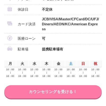
休診日
不定休
JCB/VISA/Master/CFCard/DC/UFJ/
カード決済
Diners/AEON/KC/American Expre
ss
医療ローン
可
駐車場
提携駐車場有
月
火
水
木
金
土
日
祝
10：00
10：00
10：00
10：00
10：00
10：00
10：00
10：00
∣
∣
∣
∣
∣
∣
∣
∣
18：00
18：00
18：00
18：00
18：00
18：00
18：00
18：00
カウンセリングを受ける！