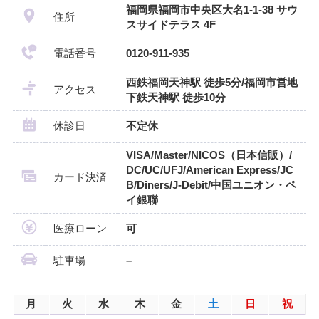
福岡県福岡市中央区大名1-1-38 サウ
住所
スサイドテラス 4F
電話番号
0120-911-935
西鉄福岡天神駅 徒歩5分/福岡市営地
アクセス
下鉄天神駅 徒歩10分
休診日
不定休
VISA/Master/NICOS（日本信販）/
DC/UC/UFJ/American Express/JC
カード決済
B/Diners/J-Debit/中国ユニオン・ペ
イ銀聯
医療ローン
可
駐車場
–
月
火
水
木
金
土
日
祝