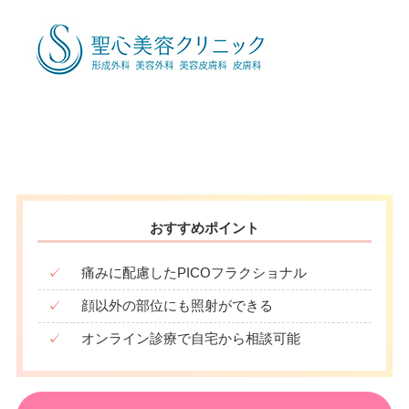
月
火
水
木
金
土
日
祝
10：00
10：00
10：00
10：00
10：00
10：00
10：00
10：00
∣
∣
∣
∣
∣
∣
∣
∣
19：00
19：00
19：00
19：00
19：00
19：00
19：00
19：00
おすすめポイント
✓
痛みに配慮したPICOフラクショナル
✓
顔以外の部位にも照射ができる
✓
オンライン診療で自宅から相談可能