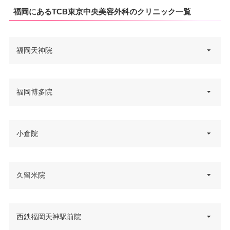
福岡にあるTCB東京中央美容外科のクリニック一覧
福岡天神院
福岡県福岡市中央区天神2-7-6 D
福岡博多院
住所
ADAビル 6F
電話番号
0120-197-247
福岡県福岡市博多区博多駅東2-4-
小倉院
住所
西鉄福岡（天神）駅北口 徒歩5
6 ハカタベビル 3F
アクセス
分/福岡市営地下鉄天神駅 徒歩4
電話番号
0120-427-754
分
福岡県北九州市小倉北区米町1-1-
久留米院
住所
JR博多駅筑紫口 徒歩3分/福岡市
1 小倉駅前ひびきビル 4F
休診日
不定休
アクセス
営地下鉄博多駅西1口 徒歩5分
電話番号
0120-427-749
VISA/Master/JCB/American Ex
カード決
福岡県久留米市東町39-8 第21上
西鉄福岡天神駅前院
休診日
不定休
press/Diners/銀聯/Discover/デ
住所
済
JR小倉駅 徒歩3分/北九州モノレ
野ビル 3F
ビットカード