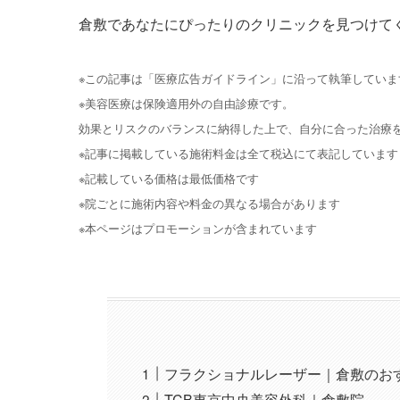
倉敷であなたにぴったりのクリニックを見つけて
※この記事は「医療広告ガイドライン」に沿って執筆していま
※美容医療は保険適用外の自由診療です。
効果とリスクのバランスに納得した上で、自分に合った治療
※記事に掲載している施術料金は全て税込にて表記しています
※記載している価格は最低価格です
※院ごとに施術内容や料金の異なる場合があります
※本ページはプロモーションが含まれています
フラクショナルレーザー｜倉敷のお
TCB東京中央美容外科｜倉敷院