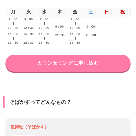
月
火
水
木
金
土
日
祝
9：00
9：00
9：00
9：00
∣
∣
∣
∣
9：00
9：00
12：30
12：30
12：30
12：30
∣
∣
–
–
14：30
14：30
14：30
14：30
12：30
12：30
∣
∣
∣
∣
18：30
18：30
18：30
18：30
カウンセリングに申し込む
そばかすってどんなもの？
雀卵斑（そばかす）