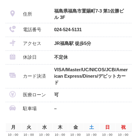
福島県福島市置賜町7-3 第1佐勝ビ
住所
ル 3F
電話番号
024-524-5131
アクセス
JR福島駅 徒歩5分
休診日
不定休
VISA/Master/UC/NICOS/JCB/Amer
カード決済
ican Express/Diners/デビットカー
ド
医療ローン
可
駐車場
–
月
火
水
木
金
土
日
祝
10：00
10：00
10：00
10：00
10：00
10：00
10：00
10：00