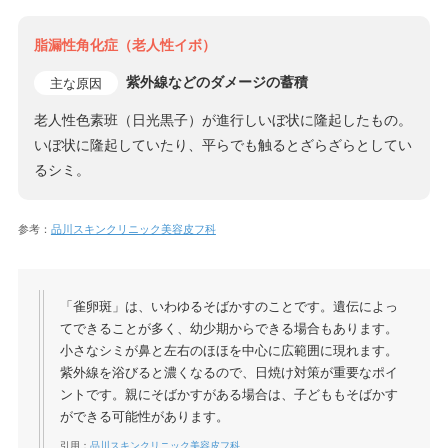
脂漏性角化症（老人性イボ）
紫外線などのダメージの蓄積
主な原因
老人性色素班（日光黒子）が進行しいぼ状に隆起したもの。
いぼ状に隆起していたり、平らでも触るとざらざらとしてい
るシミ。
参考：
品川スキンクリニック美容皮フ科
「雀卵斑」は、いわゆるそばかすのことです。遺伝によっ
てできることが多く、幼少期からできる場合もあります。
小さなシミが鼻と左右のほほを中心に広範囲に現れます。
紫外線を浴びると濃くなるので、日焼け対策が重要なポイ
ントです。親にそばかすがある場合は、子どももそばかす
ができる可能性があります。
引用：
品川スキンクリニック美容皮フ科