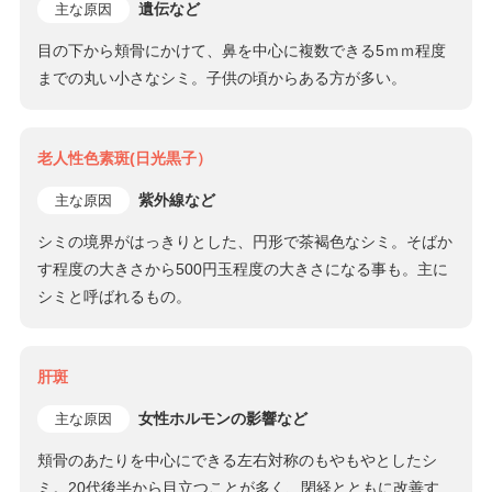
遺伝など
主な原因
目の下から頬骨にかけて、鼻を中心に複数できる5ｍｍ程度
までの丸い小さなシミ。子供の頃からある方が多い。
老人性色素斑(日光黒子）
紫外線など
主な原因
シミの境界がはっきりとした、円形で茶褐色なシミ。そばか
す程度の大きさから500円玉程度の大きさになる事も。主に
シミと呼ばれるもの。
肝斑
女性ホルモンの影響など
主な原因
頬骨のあたりを中心にできる左右対称のもやもやとしたシ
ミ。20代後半から目立つことが多く、閉経とともに改善す