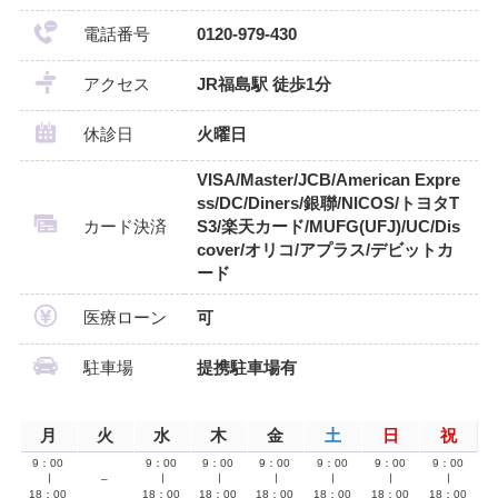
電話番号
0120-979-430
アクセス
JR福島駅 徒歩1分
休診日
火曜日
VISA/Master/JCB/American Expre
ss/DC/Diners/銀聯/NICOS/トヨタT
カード決済
S3/楽天カード/MUFG(UFJ)/UC/Dis
cover/オリコ/アプラス/デビットカ
ード
医療ローン
可
駐車場
提携駐車場有
月
火
水
木
金
土
日
祝
9：00
9：00
9：00
9：00
9：00
9：00
9：00
∣
–
∣
∣
∣
∣
∣
∣
18：00
18：00
18：00
18：00
18：00
18：00
18：00